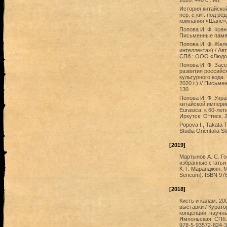
2020. 440 с.: ил.
История китайской 
пер. с кит. под р
компания «Шанс», 
Попова И. Ф. Ксен
Письменные памятн
Попова И. Ф. Жел
интеллекта») / Ав
СПб.: ООО «Людови
Попова И. Ф. Зас
развития российс
культурного кода.
2020 г.) // Письм
130.
Попова И. Ф. Упр
китайской империи 
Eurasica: к 60-ле
Иркутск: Оттиск, 
Popova I., Takata T
Studia Orientalia S
[2019]
Мартынов А. С. Го
избранные статьи 
К. Г. Маранджян. 
Sericum). ISBN 97
[2018]
Кисть и калам. 20
выставки / Курато
концепции, научны
Ямпольская. СПб.
978-5-93572-824-3