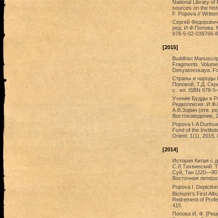
National Library of
sources on the hist
F. Popova // Writte
Сергей Федорович 
ред. И.Ф.Попова. 
978-5-02-039766-8
[2015]
Buddhist Manuscript
Fragments. Volume I
Desyatovskaya. Fo
Страны и народы В
Поповой, Т.Д. Скр
с.: ил. ISBN 978-5
Учение Будды в Ро
Редколлегия: И.Ф.
А.В.Зорин (отв. р
Востоковедение, 2
Popova I. A Dunhua
Fund of the Institu
Orient. 1(1), 2015. 
[2014]
История Китая с др
C.Л.Тихвинский: Т
Суй, Тан (220—907
Восточная литерату
Popova I. Depicti
Bichurin’s First Alb
Retirement of Profe
415.
Попова И. Ф. [Рец