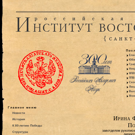
Пос
Ели
Юби
Гра
Некр
WMO:
ППВ 
Ско
Лекц
Выс
Моно
Главное меню
Новости
Ирина 
История
По
К 80-летию Победы
завотделом рукопис
Структура
директ