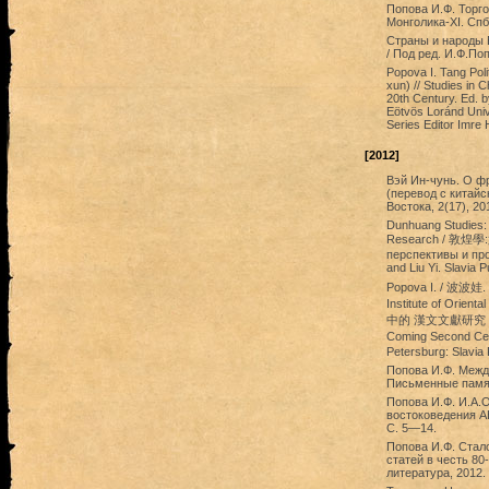
Попова И.Ф. Торго
Монголика-XI. Спб
Страны и народы 
/ Под ред. И.Ф.По
Popova I. Tang Poli
xun) // Studies in 
20th Century. Ed. b
Eötvös Loránd Univ
Series Editor Imre 
[2012]
Вэй Ин-чунь. О ф
(перевод с китайс
Востока, 2(17), 20
Dunhuang Studies: 
Research / 敦煌
перспективы и про
and Liu Yi. Slavia P
Popova I. / 波波娃. T
Institute of O
中的 漢文文獻研究 // Dun
Coming Second 
Petersburg: Slavia
Попова И.Ф. Межд
Письменные памятн
Попова И.Ф. И.А.
востоковедения АН
С. 5—14.
Попова И.Ф. Стало
статей в честь 80
литература, 2012.