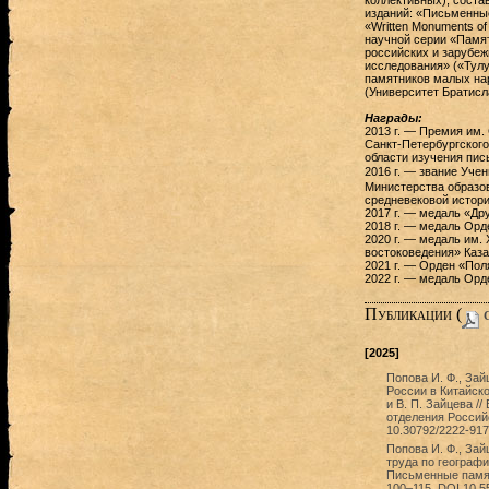
коллективных); соста
изданий: «Письменные
«Written Monuments of
научной серии «Памят
российских и зарубеж
исследования» («Тул
памятников малых наро
(Университет Братисл
Награды:
2013 г. — Премия им.
Санкт-Петербургского
области изучения пис
2016 г. — звание У
Министерства образов
средневековой истори
2017 г. — медаль «Др
2018 г. — медаль Орд
2020 г. — медаль им.
востоковедения» Каза
2021 г. — Орден «Пол
2022 г. — медаль Орд
Публикации (
c
[2025]
Попова И. Ф., Зай
России в Китайск
и В. П. Зайцева /
отделения Российс
10.30792/2222-917
Попова И. Ф., Зай
труда по географи
Письменные памятн
100–115. DOI 10.