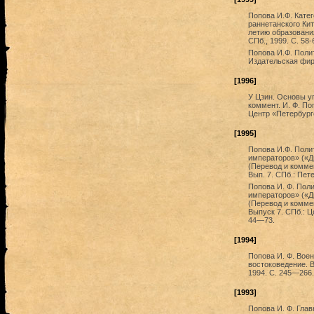
Попова И.Ф. Кате
раннетанского Ки
летию образования
СПб., 1999. С. 58-
Попова И.Ф. Полит
Издательская фир
[1996]
У Цзин. Основы уп
коммент. И. Ф. По
Центр «Петербург
[1995]
Попова И.Ф. Поли
императоров» («Д
(Перевод и коммен
Вып. 7. СПб.: Пет
Попова И. Ф. Пол
императоров» («Д
(Перевод и коммен
Выпуск 7. СПб.: Ц
44—73.
[1994]
Попова И. Ф. Воен
востоковедение. В
1994. С. 245—266.
[1993]
Попова И. Ф. Гла