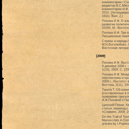
комментарии / Со
редактор В.С.Мясн
комментарии И.Ф.
2010. (Нетрадици
1911). Вып. 2.)
Попова И.Ф. О вл
развитие политиче
XXXIII. М.: Восто
Попова И.Ф. Три к
Письменные памятн
Страны и народы В
М.Н.Боголюбова. 
Восточная литерат
[2009]
Попова И.Ф. Выст
9 декабря 2008 г.
1(10), 2009. С. 22
Попова И.Ф. Межд
перспективы и пр
2009 г., Институт
Востока, 2(11), 20
Таката Т. Об изме
[составленных в п
правление танского
И.Ф.Поповой // Пи
Цинский Пекин. К
статья, перевод с
«Славия», 2009. 2
On the Trail of Tex
Manuscripts in Cent
articles by I.Popov