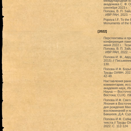
Международная ко
академика С. Ф. О
сентября 2023 г. :
Попова, В. П. Зай
: ИВР РАН, 2023. —
Popova I.F. To the
Monuments of the Or
[2022]
Перспективы и пр
конференция памят
июня 2022 г. : Тез
Попова, В. П. Зай
: ИВР РАН, 2022. —
Попова И. Ф., Авр
2015) // Письменн
130.
Попова И.Ф. Борь
Труды ОИФН. 2021. 
42-48.
Наставления ранне
комментарии, исс
академия наук, Ин
Наука — Восточная
Востока; CLIX). I
Попова И.Ф. Свет
Япония в Восточно
дня рождения Мих
воспоминаний и на
Бакшеев, Д.А. Сур
Попова И.Ф. Соби
текста // Труды ОИ
2022. С. 112-124.