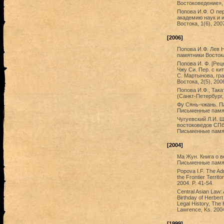
Востоковедение», 
Попова И.Ф. О пе
академию наук и и
Востока, 1(6), 200
[2006]
Попова И.Ф. Лев 
памятники Востока
Попова И. Ф. [Рец
Чжу Си. Пер. с кит
С. Мартынова, гра
Востока, 2(5), 200
Попова И.Ф., Так
(Санкт-Петербург,
Фу Сянь-чжань. Па
Письменные памятн
Чугуевский Л.И. 
востоковедов СПбФ
Письменные памятн
[2004]
Ма Жун. Книга о в
Письменные памятн
Popova I.F. The Adm
the Frontier Territ
2004. P. 41-54.
Central Asian Law: 
Birthday of Herbert
Legal History, The 
Lawrence, Ks. 200
[1999]