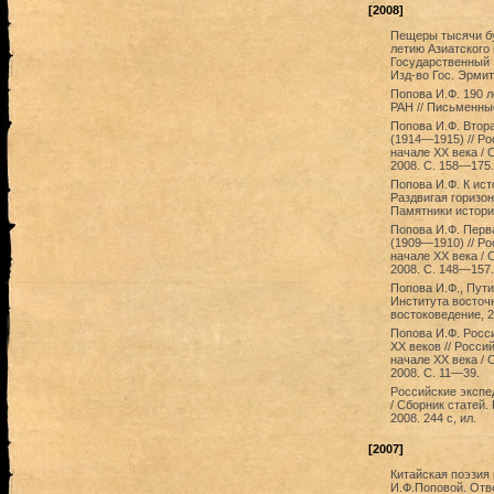
[2008]
Пещеры тысячи буд
летию Азиатского 
Государственный 
Изд-во Гос. Эрмита
Попова И.Ф. 190 
РАН // Письменные
Попова И.Ф. Втор
(1914—1915) // Р
начале XX века / 
2008. С. 158—175.
Попова И.Ф. К ист
Раздвигая горизон
Памятники истори
Попова И.Ф. Перв
(1909—1910) // Р
начале XX века / 
2008. С. 148—157.
Попова И.Ф., Пути
Института восточн
востоковедение, 2
Попова И.Ф. Росс
XX веков // Росси
начале XX века / 
2008. С. 11—39.
Российские экспе
/ Сборник статей.
2008. 244 с, ил.
[2007]
Китайская поэзия
И.Ф.Поповой. Отв