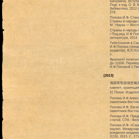
Бичурина). Вступи
Подг. к изд. О. В
библиотека, 2012 
278.
Попова И.Ф. Стано
Страны и народы В
М.: Наука — Восто
Страны и народы В
/ Под ред. И.Ф.По
литература, 2014. 
Тибетология в Сан
И.Ф.Попова (предс
редактор), В.Л.Ус
с.
Фрагмент политич
Дх-11656. Перевод
И.Ф.Поповой // Пи
[2013]
俄羅斯聖彼德堡藏石頭記 Э
камне», хранящ
社 Пекин: Издатель
Попова И.Ф Алекс
памятники Востока
Попова И.Ф. Евге
памятники Востока
Попова И.Ф. Преди
статей. СПб.: Фил
Попова И.Ф. «Сер
науки». Междунар
рождения академи
2(19), 2013. С. 27