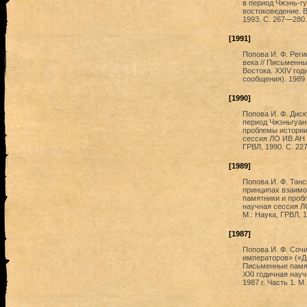
в период Чжэнь-гу
востоковедение. В
1993. С. 267—280.
[1991]
Попова И. Ф. Реги
века // Письменн
Востока. XXIV го
сообщения). 1989 г
[1990]
Попова И. Ф. Дис
период Чжэньгуань
проблемы истории 
сессия ЛО ИВ АН С
ГРВЛ, 1990. С. 22
[1989]
Попова И. Ф. Танс
принципах взаимо
памятники и пробл
научная сессия ЛО
М.: Наука, ГРВЛ, 
[1987]
Попова И. Ф. Сочи
императоров» («Д
Письменные памят
XXI годичная нау
1987 г. Часть 1. М