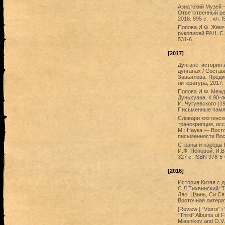
Азиатский Музей 
Ответственный ред
2018. 895 с. : ил.
Попова И.Ф. Жемч
рукописей РАН. С.-
531-6.
[2017]
Дунгане: история
дунганах / Состав
Завьялова. Преди
литература, 2017. 
Попова И.Ф. Межд
Дуньхуана. К 90-л
И. Чугуевского (19
Письменные памятн
Словари кяхтинско
транскрипция, исс
М.: Наука — Восто
письменности Вост
Страны и народы В
И.Ф. Поповой, И.В
327 с. ISBN 978-5-
[2016]
История Китая с др
C.Л.Тихвинский: Т
Ляо, Цзинь, Си Ся
Восточная литерат
[Review:] “Vtoroi” i
“Third” Albums of Fr
Miasnikov and O.V. 