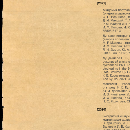
[2021]
Академик-востоко
(очерки и материал
О. П. Еланцева , В
Д. И. Маяцкий, Т. А
Р. М. Валеев и И. 
И. Ф. Попова, И. Р
85803-547-3
Дунгане: история 
(вторая половина 
М. Р. Мадиван; от
И. Ф. Попова. Авто
Л. И. Думан, Ю. А
318 с.: ил. ISBN 9
Лундышева О. В., 
рукописей и ксил
рукописей РАН. Том
blockprints in the S
RAS. Volume 1] / 
К. В. Коростелева
Тоё Бунко, 2021. 3
Монголия — Россия
отв. ред.: И. В. К
Ю. И. Дробышев, Л
И. В. Кульганек, Л
И. Ф. Попова, Р. Ю
Н. С. Яхонтова. С
[2020]
Биография и научн
материалам архиво
В. Кульганек, Д. Е
Валеев и И. В. Ку