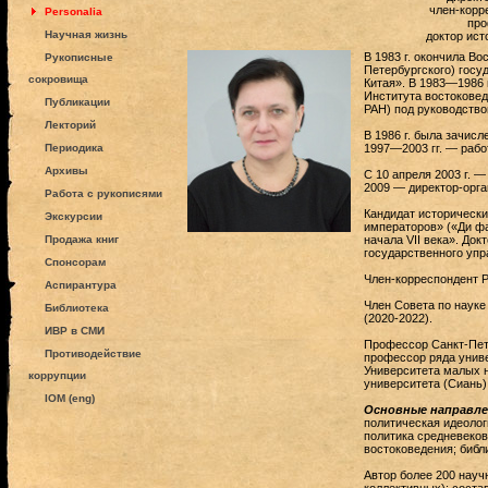
член-корр
Personalia
про
Научная жизнь
доктор ист
В 1983 г. окончила Во
Рукописные
Петербургского) госу
сокровища
Китая». В 1983—1986 
Института востокове
Публикации
РАН) под руководство
Лекторий
В 1986 г. была зачис
Периодика
1997—2003 гг. — рабо
Архивы
С 10 апреля 2003 г. 
2009 — директор-орга
Работа с рукописями
Кандидат исторически
Экскурсии
императоров» («Ди фа
Продажа книг
начала VII века». Док
государственного упр
Спонсорам
Член-корреспондент Р
Аспирантура
Член Совета по науке
Библиотека
(2020-2022).
ИВР в СМИ
Профессор Санкт-Пете
Противодействие
профессор ряда униве
Университета малых н
коррупции
университета (Сиань)
IOM (eng)
Основные направле
политическая идеолог
политика средневеков
востоковедения; библ
Автор более 200 научн