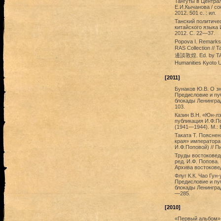
Тангуты в Централ
Е.И.Кычанова / сос
2012. 501 с. : ил.
Танский политичес
китайского языка 
2012. С. 22—37.
Popova I. Remarks 
RAS Collection // 
邊談敦煌. Ed. by TAK
Humanities Kyot
[2011]
Бунаков Ю.В. О з
Предисловие и пуб
блокады Ленинград
103.
Казин В.Н. «Юн-лэ
публикация И.Ф.По
(1941—1944). М.: 
Таката Т. Поясне
края» императора 
И.Ф.Поповой) // П
Труды востоковедо
ред. И.Ф. Попова. 
Архива востоковед
Флуг К.К. Чао Гун
Предисловие и пуб
блокады Ленинград
—285.
[2010]
«Первый альбом» 