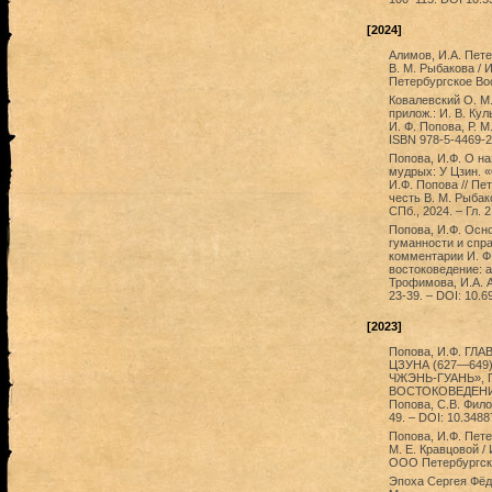
[2024]
Алимов, И.А. Пете
В. М. Рыбакова / 
Петербургское Вос
Ковалевский О. М. 
прилож.: И. В. Кул
И. Ф. Попова, Р. М
ISBN 978-5-4469-2
Попова, И.Ф. О н
мудрых: У Цзин. «
И.Ф. Попова // Пе
честь В. М. Рыбак
СПб., 2024. – Гл. 
Попова, И.Ф. Осно
гуманности и спра
комментарии И. Ф.
востоковедение: ал
Трофимова, И.А. Ал
23-39. – DOI: 10.6
[2023]
Попова, И.Ф. Г
ЦЗУНА (627—649
ЧЖЭНЬ-ГУАНЬ», ГЛ
ВОСТОКОВЕДЕНИЕ: а
Попова, С.В. Филон
49. – DOI: 10.3488
Попова, И.Ф. Пете
М. Е. Кравцовой / 
ООО Петербургско
Эпоха Сергея Фёд