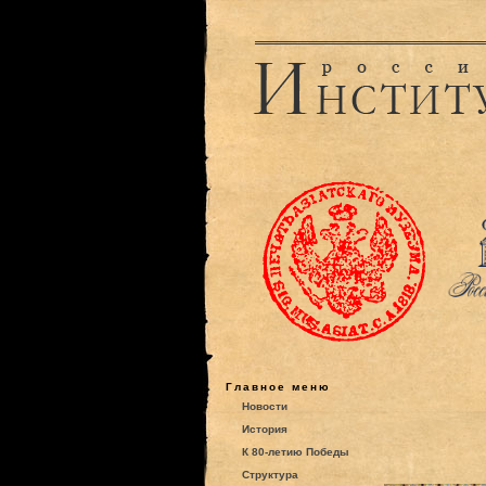
Главное меню
Новости
История
К 80-летию Победы
Структура