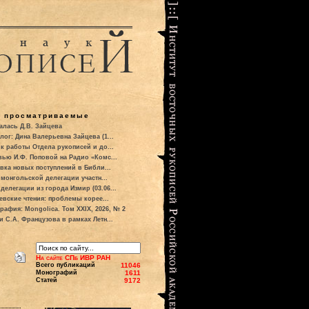
о просматриваемые
алась Д.В. Зайцева
лог: Дина Валерьевна Зайцева (1...
к работы Отдела рукописей и до...
вью И.Ф. Поповой на Радио «Комс...
вка новых поступлений в Библи...
 монгольской делегации участн...
делегации из города Измир (03.06...
евские чтения: проблемы корее...
рафия: Mongolica. Том XXIX, 2026, № 2
и С.А. Французова в рамках Летн...
На сайте СПб ИВР РАН
Всего публикаций
11046
Монографий
1611
Статей
9172