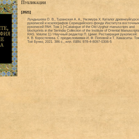
Публикации
[2021]
Лундышева О. В., Туранская А. А., Умэмура Х. Каталог древнеуйгурск
рукописей и ксилографов Сериндийского фонда Института восточны
рукописей РАН. Том 1 [=Catalogue of the Old Uyghur manuscripts and
blockprints in the Serindia Collection of the Institute of Oriental Manuscripts
RAS. Volume 1] / Научный редактор П. Циме. Реставрация рукописей:
К. В. Коростелева. С предисловиями И. Ф. Поповой и Т. Хамаситы. Ток
Тоё Бунко, 2021. 386 с., илл. ISBN: 978-4-8097-0306-5