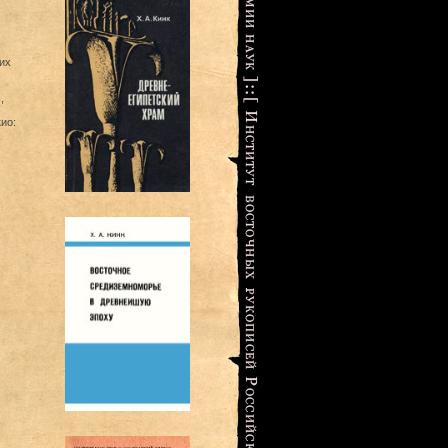
их
х
,
ио: