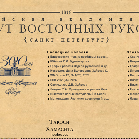
Последние новости
Част
Елисеевские чтения: проблемы корее...
Сконч
Юбилей С.Л. Бурмистрова
Некро
График работы Отдела рукописей и до...
Графи
Некролог: Дина Валерьевна Зайцева (1...
Интер
WMO: том 12, № 1(24), 2026
Выста
ППВ 23/2 (65), 2026
Визит
Скончалась Д.В. Зайцева
Визит 
Лекции С.А. Французова в рамках Летн...
Елисе
Выставка новых поступлений в Библи...
Моног
Монография: Японские древности (ист...
Лекци
Такэси
Хамасита
профессор