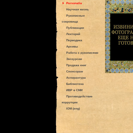
Personalia
Научная жизнь
Рукописные
сокровища
Публикации
Лекторий
Периодика
Архивы
Работа с рукописями
Экскурсии
Продажа книг
Спонсорам
Аспирантура
Библиотека
ИВР в СМИ
Противодействие
коррупции
IOM (eng)