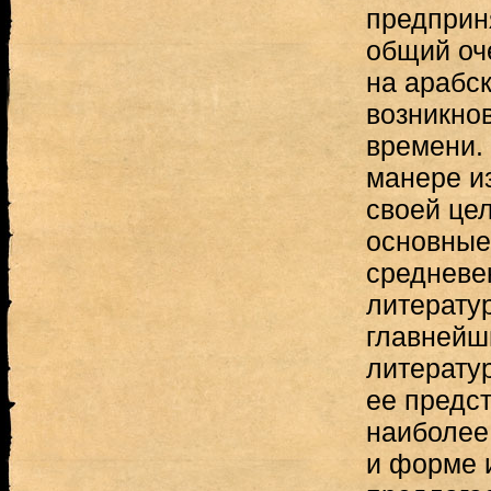
предприн
общий оч
на арабск
возникно
времени.
манере и
своей це
основные
средневе
литератур
главнейш
литерату
ее предст
наиболее
и форме 