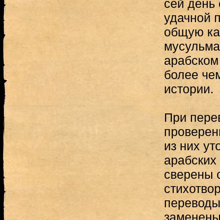
сей день
удачной 
общую ка
мусульма
арабском
более чем
истории.
При пере
проверен
из них ут
арабских
сверены 
стихотво
переводы
заменены