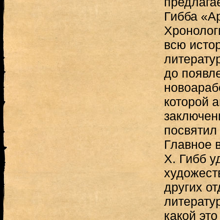
предлага
Гибба «А
Хронолог
всю исто
литерату
до появл
новоараб
которой а
заключен
посвятил
Главное 
X. Гибб у
художест
других от
литератур
какой эт