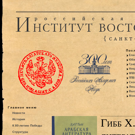
Пос
Ели
Юби
Гра
Некр
WMO:
ППВ 
Ско
Лекц
Выс
Моно
Главное меню
Новости
Гибб Х.
История
К 80-летию Победы
Структура