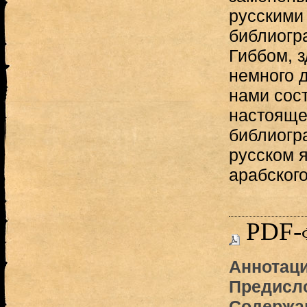
русскими
библиогр
Гиббом, з
немного д
нами сос
настояще
библиогр
русском я
арабского
PDF-
Аннотаци
Предисло
Содержа