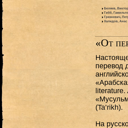
Беляев, Викто
Гибб, Гамильт
Грязневич, Пе
Халидов, Анас
«От пе
Настояще
перевод 
английско
«Арабская
literature.
«Мусульм
(Ta’rikh).
На русск