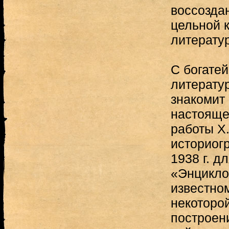
воссозда
цельной 
литерату
С богате
литерату
знакомит
настояще
работы X
историог
1938 г. д
«Энцикло
известно
некоторо
построени