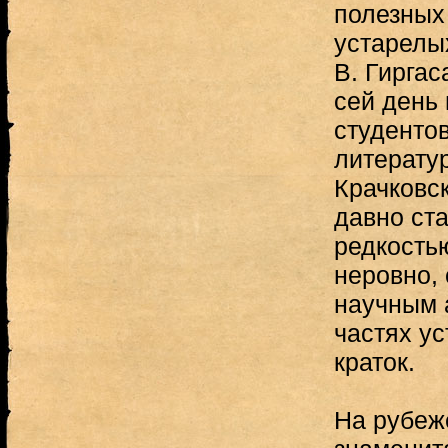
полезных 
устарелы
В. Гирга
сей день
студенто
литератур
Крачковск
давно ст
редкостью
неровно,
научным 
частях ус
краток.
На рубеж