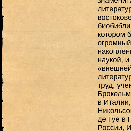
знаменит
литерату
востоков
биобибли
котором 
огромный
накоплен
наукой, и
«внешней
литератур
труд, уче
Брокельм
в Италии,
Никольсон
де Гуе в 
России, 