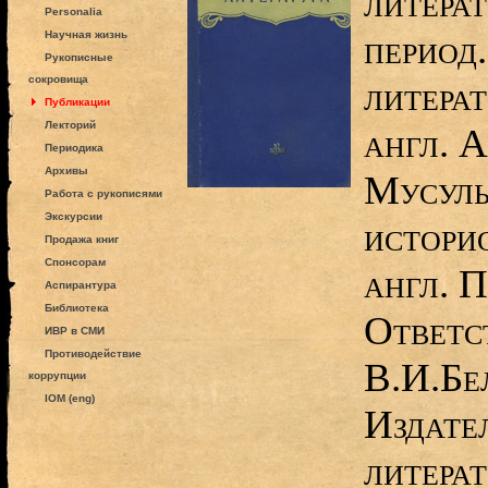
литера
Personalia
период.
Научная жизнь
Рукописные
сокровища
литерат
Публикации
Лекторий
англ. 
Периодика
Архивы
Мусуль
Работа с рукописями
Экскурсии
истори
Продажа книг
Спонсорам
англ. П
Аспирантура
Библиотека
Ответс
ИВР в СМИ
Противодействие
В.И.Бе
коррупции
IOM (eng)
Издате
литера