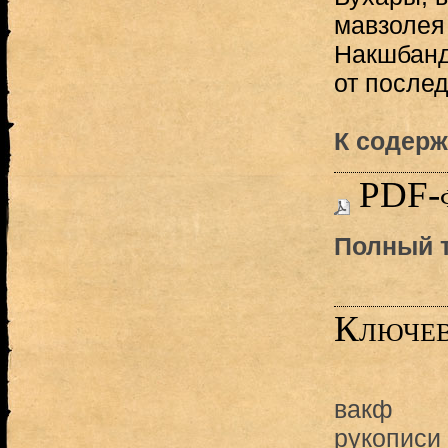
мавзолея
Накшбанд
от послед
К содерж
PDF-
Полный т
Ключев
вакф
рукописи