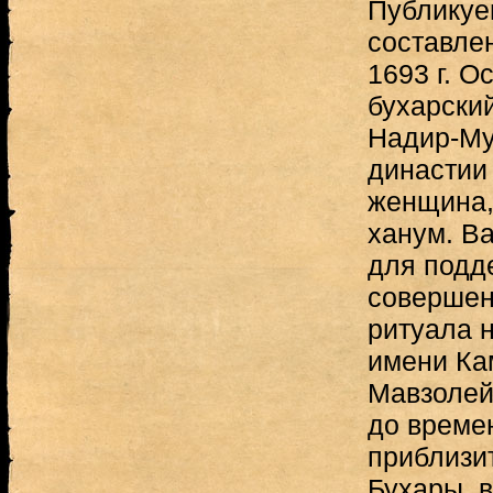
Публикуе
составлен
1693 г. 
бухарски
Надир-Му
династии
женщина,
ханум. В
для подд
совершен
ритуала 
имени Ка
Мавзолей
до време
приблизит
Бухары, в