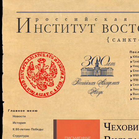
Пос
Юби
Гра
Некр
Ели
WMO:
ППВ 
Ско
Лекц
Выс
Моно
Главное меню
Новости
Чехович
История
К 80-летию Победы
Структура