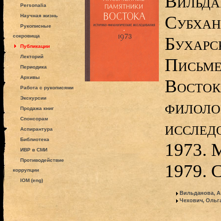
Вильда
Personalia
Субхан
Научная жизнь
Рукописные
сокровища
Бухарск
Публикации
Лекторий
Письме
Периодика
Архивы
Восток
Работа с рукописями
Экскурсии
филоло
Продажа книг
Спонсорам
исслед
Аспирантура
Библиотека
1973. 
ИВР в СМИ
Противодействие
1979. 
коррупции
IOM (eng)
Вильданова, А
Чехович, Ольг