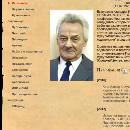
про
Personalia
(17.02.192
Научная жизнь
Выпускник кафедры Ира
СПбФ ИВ РАН; к. ф. н.
Рукописные
профессор Киргизского
сокровища
кандидатов историчес
работ по различным в
Публикации
преподаватель-доцент 
г. — читает курс лек
Лекторий
мусульманский мистиц
Периодика
кодикология” и ряд сп
Архивы
Основные направлени
Кодикология и тексто
Работа с рукописями
источниковедение Ира
мусульманский мисти
Экскурсии
(Средней/Центральной 
Продажа книг
Публикации (
c
Спонсорам
Аспирантура
[2016]
Библиотека
Кази Ахмад б. Хус
ИВР в СМИ
художниках / пер.
подгот. к публикац
Противодействие
Акимушкине А. А. 
коррупции
востоковедения]. 
IOM (eng)
[2012]
Ислам на террито
словарь. Вып. 5 /
Научные консульт
С.М.Прозоров, Т.Н