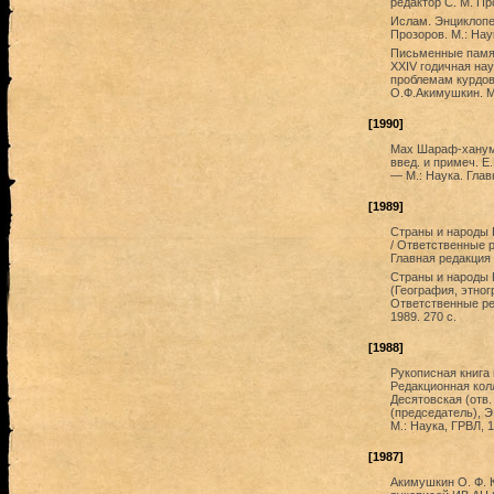
редактор С. М. Пр
Ислам. Энциклопе
Прозоров. М.: Нау
Письменные памят
XXIV годичная на
проблемам курдове
О.Ф.Акимушкин. Мо
[1990]
Мах Шараф-ханум 
введ. и примеч. 
— М.: Наука. Глав
[1989]
Страны и народы В
/ Ответственные 
Главная редакция 
Страны и народы 
(География, этног
Ответственные ре
1989. 270 с.
[1988]
Рукописная книга 
Редакционная кол
Десятовская (отв.
(председатель), Э
М.: Наука, ГРВЛ, 1
[1987]
Акимушкин О. Ф. 