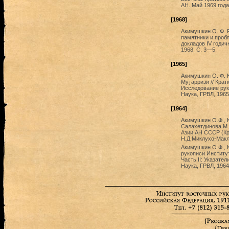
АН. Май 1969 года.
[1968]
Акимушкин О. Ф. 
памятники и проб
докладов IV годич
1968. C. 3—5.
[1965]
Акимушкин О. Ф. 
Мут̣арризи // Кра
Исследование рук
Наука, ГРВЛ, 1965
[1964]
Акимушкин О.Ф., К
Салахетдинова М.
Азии АН СССР (Кра
Н.Д.Миклухо-Макла
Акимушкин О.Ф., 
рукописи Институ
Часть II: Указате
Наука, ГРВЛ, 1964