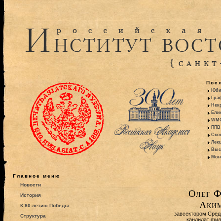
Пос
Юби
Гра
Некр
Ели
WMO:
ППВ 
Ско
Лекц
Выс
Моно
Главное меню
Новости
Олег Ф
История
Аки
К 80-летию Победы
завсектором Сред
Структура
кандидат фил