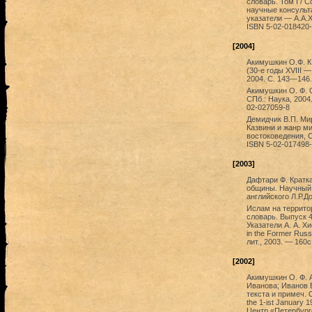
словарь. Том I / 
научные консульт
указатели — А.А.Х
ISBN 5-02-018420-9
[2004]
Акимушкин О.Ф. К
(30-е годы XVIII —
2004. С. 143—146.
Акимушкин О. Ф. 
СПб.: Наука, 2004.
02-027059-8
Демидчик В.П. Мир
Казвини и жанр м
востоковедения, С.
ISBN 5-02-017498-
[2003]
Дафтари Ф. Кратк
общины. Научный 
английского Л.Р.Д
Ислам на террито
словарь. Выпуск 4
Указатели А. А. Х
in the Former Russ
лит., 2003. — 160с
[2002]
Акимушкин О. Ф. 
Иванова; Иванов В
текста и примеч. О
the 1-ist January 
Центр «Петербург