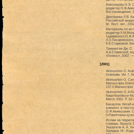
Алескерова Н.Э. 
редактор О.Ф.Аки
Востоковедение, 20
Дмитриева Л.В. К
Российской академ
М.: Вост. лит., 20
Материалы по исто
редактор К.М.Молд
таджикского О.Ф.А
Л.З.Писаревского,
К.Б.Старковой. Би
Тримингэм Дж. С. 
А.А.Ставиской, по
«Гелиос», 2002. —
[2001]
Akimushkin O. Arab
Orientalia. Vol. 7.
Akimushkin O. Cent
Manuscripta Orienta
137 // Manuscripta 
Akimushkin O. A Ra
Naqshbandiyya-Mujad
March 2001. P. 62
Бахаулла. Китаб-и
коммент. и текст
О.Ф.Акимушкин. СП
(«Памятники куль
Ислам на террито
словарь. Выпуск 3
Указатели А. А. Х
Халидов. М.: Изд