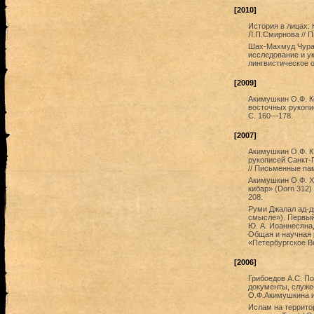
[2010]
История в лицах: 
Л.П.Смирнова // П
Шах-Махмуд Чурас.
исследование и ук
лингвистическое об
[2009]
Акимушкин О.Ф. К
восточных рукопис
С. 160—178.
[2007]
Акимушкин О.Ф. 
рукописей Санкт-
// Письменные пам
Акимушкин О.Ф. Х
кибар» (Dorn 312)
208.
Руми Джалал ад-д
смысле»). Первый 
Ю. А. Иоаннесяна,
Общая и научная р
«Петербургское Во
[2006]
Грибоедов А.С. По
документы, служе
О.Ф.Акимушкина и 
Ислам на террито