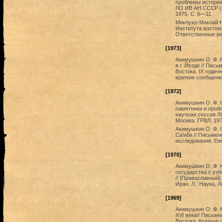
проблемы истории 
ЛО ИВ АН СССР (кр
1975. С. 6—11.
Миклухо-Маклай Н
Института восток
Ответственные ре
[1973]
Акимушкин О. Ф. 
в г. Йезде // Пис
Востока. IX годи
краткие сообщения
[1972]
Акимушкин О. Ф. 
памятники и пробл
научная сессия Л
Москва: ГРВЛ, 197
Акимушкин О. Ф. 
Са’иба // Письме
исследования. Еже
[1970]
Акимушкин О. Ф. 
государства с узбе
// [Православный]
Иран. Л.: Наука, 
[1969]
Акимушкин О. Ф. 
ХVI века// Письм
Востока. Краткое