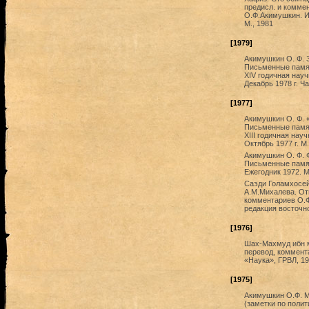
предисл. и комме
О.Ф.Акимушкин. И
М., 1981
[1979]
Акимушкин О. Ф. З
Письменные памят
XIV годичная нау
Декабрь 1978 г. Ча
[1977]
Акимушкин О. Ф. «
Письменные памят
XIII годичная на
Октябрь 1977 г. М
Акимушкин О. Ф. 
Письменные памят
Ежегодник 1972. М
Саэди Голамхосей
А.М.Михалева. От
комментариев О.Ф
редакция восточно
[1976]
Шах-Махмуд ибн ми
перевод, коммент
«Наука», ГРВЛ, 19
[1975]
Акимушкин О.Ф. Мо
(заметки по полит