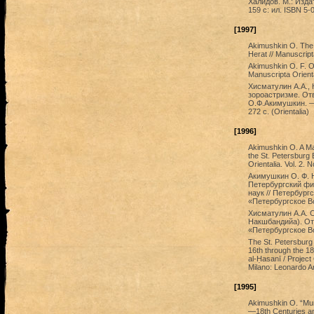
Халидов. М.: Изд
159 с: ил. ISBN 5-
[1997]
Akimushkin O. The 
Herat // Manuscript
Akimushkin O. F. On
Manuscripta Orienta
Хисматулин А.А.,
зороастризме. От
О.Ф.Акимушкин. —
272 с. (Orientalia)
[1996]
Akimushkin O. A Man
the St. Petersburg B
Orientalia. Vol. 2.
Акимушкин О. Ф. 
Петербургский фи
наук // Петербург
«Петербургское В
Хисматулин А.А. 
Накшбандийа). От
«Петербургское Вос
The St. Petersburg 
16th through the 1
al-Ḥasanī / Projec
Milano: Leonardo Ar
[1995]
Akimushkin O. “Mura
—18th Centuries and