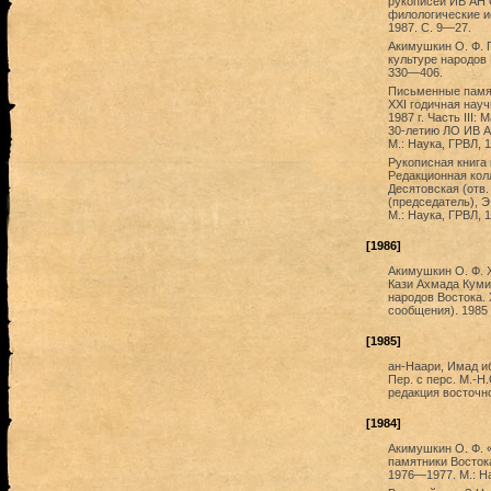
рукописей ИВ АН 
филологические и
1987. С. 9—27.
Акимушкин О. Ф. П
культуре народов 
330—406.
Письменные памят
XXI годичная нау
1987 г. Часть III
30-летию ЛО ИВ А
М.: Наука, ГРВЛ, 1
Рукописная книга 
Редакционная кол
Десятовская (отв.
(председатель), Э
М.: Наука, ГРВЛ, 1
[1986]
Акимушкин О. Ф. 
Кази Ахмада Куми
народов Востока.
сообщения). 1985 г
[1985]
ан-Наари, Имад и
Пер. с перс. М.-Н
редакция восточно
[1984]
Акимушкин О. Ф. 
памятники Восток
1976—1977. М.: На