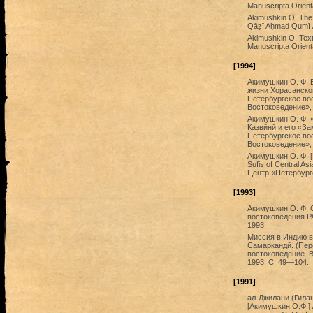
Manuscripta Orient
Akimushkin O. The 
Qāẓī Aḥmad Qumī // 
Akimushkin O. Texto
Manuscripta Orienta
[1994]
Акимушкин О. Ф. Б
жизни Хорасанског
Петербургское во
Востоковедение», 
Акимушкин О. Ф. 
К̣азвӣнӣ и его «З
Петербургское во
Востоковедение», 
Акимушкин О. Ф. [Р
Sufis of Central A
Центр «Петербург
[1993]
Акимушкин О. Ф. 
востоковедения РА
1993.
Миссия в Индию в 
Самарк̣андӣ. (Пер
востоковедение. В
1993. С. 49—104.
[1991]
ал-Джилани (Гилан
[Акимушкин О.Ф.]