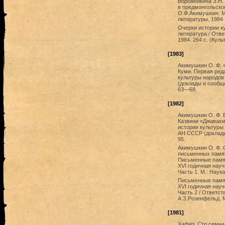
Ворожейкина З.Н.
в предмонгольское
О.Ф.Акимушкин. М
литературы, 1984
Очерки истории к
литература / Отве
1984. 264 c. (Кул
[1983]
Акимушкин О. Ф. 
Куми. Первая ред
культуры народов
(доклады и сообщен
63—68.
[1982]
Акимушкин О. Ф. 
Казвини «Джавахи
истории культуры
АН СССР (доклады 
95.
Акимушкин О. Ф. 
письменных памят
Письменные памят
XVI годичная нау
Часть 1. М.: Наука
Письменные памят
XVI годичная нау
Часть 2 / Ответс
А.З.Розенфельд. М
[1981]
Хафиз. Сто семнад