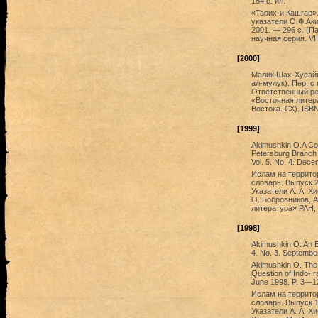
184 с: ил.
«Тарих-и Кашгар».
указатели О.Ф.Ак
2001. — 296 с. (П
научная серия. VIII
[2000]
Малик Шах-Хусайн
ал-мулук). Пер. с 
Ответственный ре
«Восточная литер
Востока. СХ). ISB
[1999]
Akimushkin O.A Copy
Petersburg Branch of
Vol. 5. No. 4. Dec
Ислам на террито
словарь. Выпуск 2
Указатели А. А. Х
О. Бобровников, А
литература» РАН, 
[1998]
Akimushkin O. An Ent
4. No. 3. Septembe
Akimushkin O. The 
Question of Indo-Ira
June 1998. P. 3—1
Ислам на террито
словарь. Выпуск 1
Указатели А. А. Х