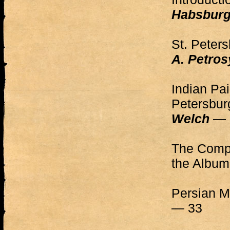
Habsbur
St. Peters
A. Petro
Indian Pai
Petersbur
Welch
— 
The Compi
the Album
Persian M
— 33