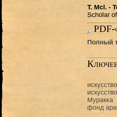
T. Mcl. -
Scholar of
PDF-
Полный т
Ключев
искусств
искусств
Муракка
фонд ар