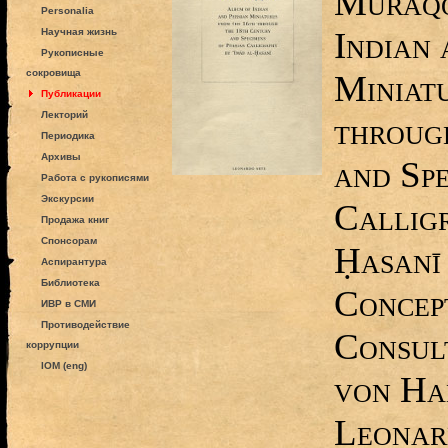
Muraqq
Personalia
Indian 
Научная жизнь
Рукописные
сокровища
Miniatu
Публикации
Лекторий
throug
Периодика
Архивы
and Spe
Работа с рукописями
Экскурсии
Calligr
Продажа книг
Спонсорам
Ḥasanī 
Аспирантура
Библиотека
Concep
ИВР в СМИ
Противодействие
Consul
коррупции
IOM (eng)
von Ha
Leonar