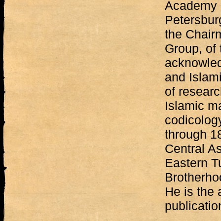
Academy o
Petersburg
the Chair
Group, of
acknowled
and Islami
of researc
Islamic ma
codicology
through 18
Central A
Eastern T
Brotherho
He is the 
publicatio