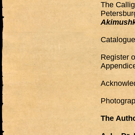
The Callig
Petersbur
Akimushk
Catalogu
Register o
Appendic
Acknowle
Photograp
The Auth