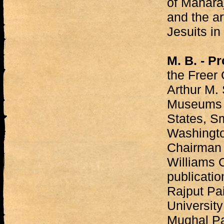
of Mahara
and the ar
Jesuits in 
M. B. - P
the Freer 
Arthur M. 
Museums o
States, Sm
Washingto
Chairman 
Williams C
publicati
Rajput Pa
Universit
Mughal Pa