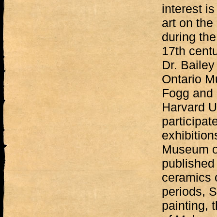
interest i
art on the 
during the
17th centu
Dr. Bailey
Ontario M
Fogg and 
Harvard U
participat
exhibition
Museum of
published 
ceramics 
periods, 
painting, 