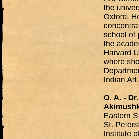
the univer
Oxford. H
concentra
school of 
the acade
Harvard U
where she
Departmen
Indian Art.
O. A. - Dr
Akimushk
Eastern S
St. Peters
Institute 