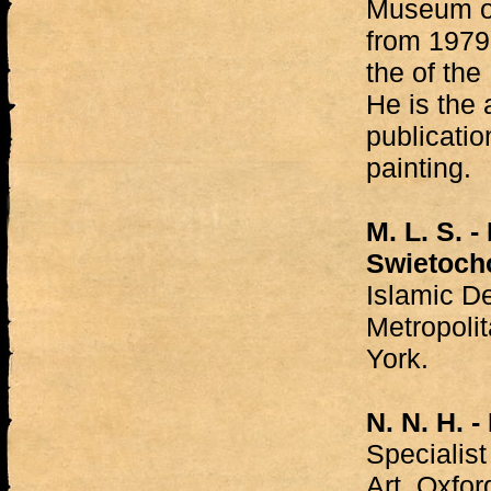
Museum of
from 1979
the of the
He is the
publicati
painting.
M. L. S. 
Swietoch
Islamic D
Metropoli
York.
N. N. H. -
Specialist
Art, Oxfo