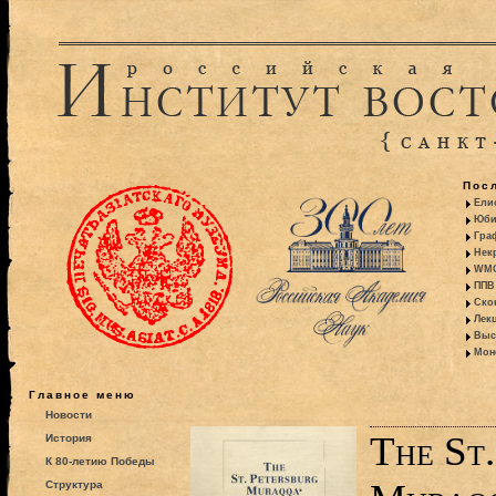
Пос
Ели
Юби
Гра
Некр
WMO:
ППВ 
Ско
Лекц
Выс
Моно
Главное меню
Новости
The St.
История
К 80-летию Победы
Структура