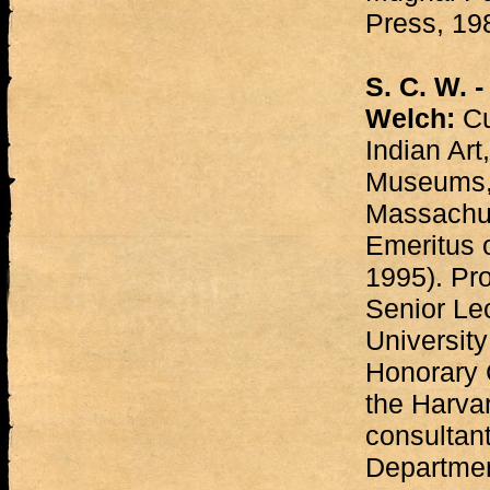
Press, 19
S. C. W. -
Welch:
Cu
Indian Art
Museums,
Massachus
Emeritus o
1995). Pr
Senior Lec
University
Honorary 
the Harvar
consultant
Departmen