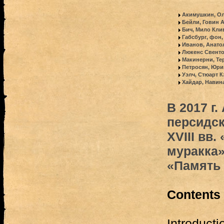
Акимушкин, О
Бейли, Говин 
Бич, Мило Кли
Габсбург, фон,
Иванов, Анато
Люкенс Свенто
Макинерни, Те
Петросян, Юри
Уэлч, Стюарт К
Хайдар, Навин
В 2017 г
персидс
XVIII вв.
муракка»
«Память
Contents
Introducti