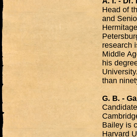
A. I. - Dr
Head of t
and Senio
Hermitage
Petersbur
research i
Middle Ag
his degre
University
than ninet
G. B. - G
Candidate,
Cambridge
Bailey is 
Harvard Un