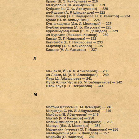
Крым (Ш. Э. Кейбулаев) — 216
ал-Кубра (О. Ф. Акимушкин) — 219
Кубравийа (О. Ф. Акимушкин) — 220
ал-Кудуки (А. Р. Шихсаидов) — 222
Кул-Шариф (Х. Г. Надырова, Н. Х. Халитов) — 224
Кулал (О. Ф. Акимушкин) — 224
Кунта-хаджжи (Дж. И. Месхидзе) — 227
Курбангалиевы (А. Б. Юнусова) — 228
Курбанмурад-ишан (С. М. Демидов) — 229
ал-Курсави (Михаэль Кемпер) — 230
Кшкар (Х. Г. Надырова) — 232
Кыз-Биби (Е. Г. Некрасова) — 233
Кырхляр (А. К. Аликберов) — 235
Кэшэне (Н. А. Мажитов) — 237
Л
ал-Лакзи, Й. (А. К. Аликберов) — 238
ал-Лакзи, М. (А. К. Аликберов) — 240
Лаух (Д. Абдуллоев) — 241
Лутф Аллах Чусти (Б. М. Бабаджанов) — 242
Ляби Хауз (Е. Г. Некрасова) — 243
М
Магтым мээззем (С. М. Демидов) — 245
Маджиди, С. (Ф. И. Абдуллаева) — 246
Макбара (Д. Абдуллоев) — 249
Мактаб (Р. Р. Рахимов) — 250
Малый минарет (Х. Г. Надырова) — 253
Мансур (Дж. И. Месхидзе) — 254
Марджани (мечеть) (Х. Г. Надырова) — 256
ал-Марджани (Ан. Б. Халидов) — 257
Марсийа (О. Набиева) — 259