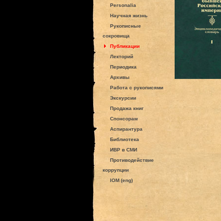
Personalia
Научная жизнь
Рукописные
сокровища
Публикации
Лекторий
Периодика
Архивы
Работа с рукописями
Экскурсии
Продажа книг
Спонсорам
Аспирантура
Библиотека
ИВР в СМИ
Противодействие
коррупции
IOM (eng)