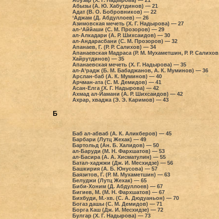
Абузар (Х. Г. Надырова) — 21
Абызы (А. Ю. Хабутдинов) — 21
Адат (В. О. Бобровников) — 22
‘Аджам (Д. Абдуллоев) — 26
Азимовская мечеть (Х. Г. Надырова) — 27
ал-‘Аййаши (С. М. Прозоров) — 29
ал-Алкадари (А. Р. Шихсаидов) — 30
ал-Андарасбани (С. М. Прозоров) — 32
Апанаев, Г. (Р. Р. Салихов) — 34
Апанаевская Мадраса (Р. М. Мухаметшин, Р. Р. Салихов, 
Хайрутдинов) — 35
Апанаевская мечеть (Х. Г. Надырова) — 35
ал-А‘радж (Б. М. Бабаджанов, А. К. Муминов) — 36
Арслан-баб (А. К. Муминов) — 40
Арчман-ата (С. М. Демидов) — 41
Асан-Елга (Х. Г. Надырова) — 42
Ахмад ал-Йамани (А. Р. Шихсаидов) — 42
Ахрар, хваджа (Э. Э. Каримов) — 43
Б
Баб ал-абваб (А. К. Аликберов) — 45
Барбари (Лутц Жехак) — 49
Бартольд (Ан. Б. Халидов) — 50
ал-Баруди (М. Н. Фархшатов) — 53
ал-Басира (А. А. Хисматулин) — 55
Батал-хаджжи (Дж. И. Месхидзе) — 56
Башкирия (А. Б. Юнусова) — 57
Баязитов, Г. (Р. М. Мухаметшин) — 63
Белуджи (Лутц Жехак) — 65
Биби-Хоним (Д. Абдуллоев) — 67
Бигиев, М. (М. Н. Фархшатов) — 67
Бихбуди, М.-хв. (С. А. Дюдуаньон) — 70
Богаз дашы (С. М. Демидов) — 71
Борга Каш (Дж. И. Месхидзе) — 72
Булгар (Х. Г. Надырова) — 73