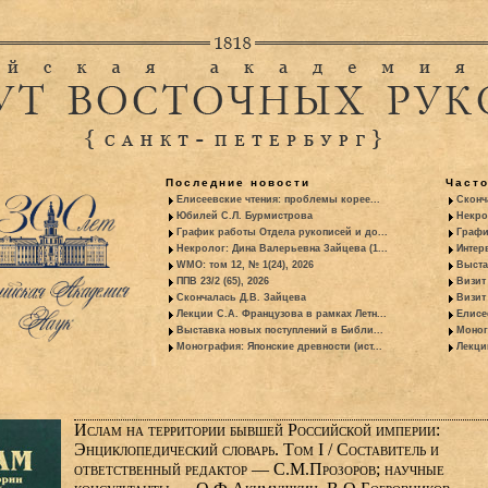
Последние новости
Част
Елисеевские чтения: проблемы корее...
Сконч
Юбилей С.Л. Бурмистрова
Некро
График работы Отдела рукописей и до...
Графи
Некролог: Дина Валерьевна Зайцева (1...
Интер
WMO: том 12, № 1(24), 2026
Выста
ППВ 23/2 (65), 2026
Визит
Скончалась Д.В. Зайцева
Визит 
Лекции С.А. Французова в рамках Летн...
Елисе
Выставка новых поступлений в Библи...
Моног
Монография: Японские древности (ист...
Лекци
Ислам на территории бывшей Российской империи:
Энциклопедический словарь. Том I / Составитель и
ответственный редактор — С.М.Прозоров; научные