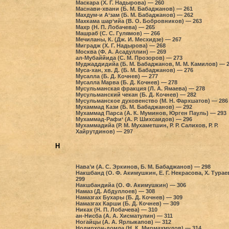
Маскара (Х. Г. Надырова) — 260
Маснави-хвани (Б. М. Бабаджанов) — 261
Махдум-и А‘зам (Б. М. Бабаджанов) — 262
Махкама шар‘ийа (В. О. Бобровников) — 263
Махр (Н. П. Лобачева) — 265
Машраб (С. С. Гулямов) — 266
Мечиланы, К. (Дж. И. Месхидзе) — 267
Миградж (Х. Г. Надырова) — 268
Москва (Ф. А. Асадуллин) — 269
ал-Мубаййида (С. М. Прозоров) — 273
Муджаддидийа (Б. М. Бабаджанов, М. М. Камилов) — 
Муса-хан, хв. Д. (Б. М. Бабаджанов) — 276
Мусалла (Б. Д. Кочнев) — 277
Мусалла Марва (Б. Д. Кочнев) — 278
Мусульманская фракция (Л. А. Ямаева) — 278
Мусульманский чекан (Б. Д. Кочнев) — 282
Мусульманское духовенство (М. Н. Фархшатов) — 286
Мухаммад Кази (Б. М. Бабаджанов) — 292
Мухаммад Парса (А. К. Муминов, Юрген Пауль) — 293
Мухаммад-Рафи‘ (А. Р. Шихсаидов) — 296
Мухаммадийа (Р. М. Мухаметшин, Р. Р. Салихов, Р. Р.
Хайрутдинов) — 297
Н
Нава’и (А. С. Эркинов, Б. М. Бабаджанов) — 298
Накшбанд (О. Ф. Акимушкин, Е. Г. Некрасова, Х. Турае
299
Накшбандийа (О. Ф. Акимушкин) — 306
Намаз (Д. Абдуллоев) — 308
Намазгах Бухары (Б. Д. Кочнев) — 309
Намазгах Карши (Б. Д. Кочнев) — 309
Никах (Н. П. Лобачева) — 310
ан-Нисба (А. А. Хисматулин) — 311
Ногайцы (А. А. Ярлыкапов) — 312
Нодирхон-домла (Н. К. Мирмахмудов) — 314