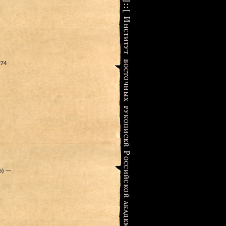
274
в) —