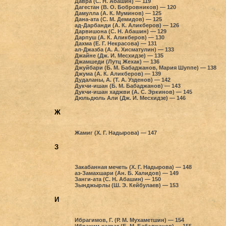
Давра (С. Н. Абашин) — 119
Дагестан (В. О. Бобровников) — 120
Дамулла (А. К. Муминов) — 125
Дана-ата (С. М. Демидов) — 125
ад-Дарбанди (А. К. Аликберов) — 126
Дарвишона (С. Н. Абашин) — 129
Дарпуш (А. К. Аликберов) — 130
Дахма (Е. Г. Некрасова) — 131
ал-Джазба (А. А. Хисматулин) — 133
Джайне (Дж. И. Месхидзе) — 135
Джамшеди (Лутц Жехак) — 136
Джуйбари (Б. М. Бабаджанов, Мария Шуппе) — 138
Джума (А. К. Аликберов) — 139
Дудаланы, А. (Т. А. Узденов) — 142
Дукчи-ишан (Б. М. Бабаджанов) — 143
Дукчи-ишан хаджви (А. С. Эркинов) — 145
Дюльдюль Али (Дж. И. Месхидзе) — 146
Ж
Жамиг (Х. Г. Надырова) — 147
З
Закабанная мечеть (Х. Г. Надырова) — 148
аз-Замахшари (Ан. Б. Халидов) — 149
Занги-ата (С. Н. Абашин) — 150
Зынджырлы (Ш. Э. Кейбулаев) — 153
И
Ибрагимов, Г. (Р. М. Мухаметшин) — 154
Ибрахим-хазрат (Б. М. Бабаджанов) — 155