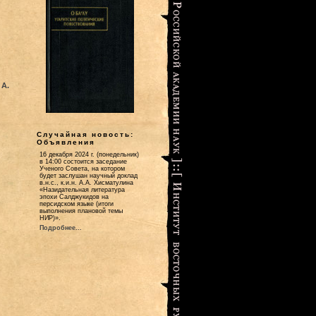
 А.
Случайная новость:
Объявления
16 декабря 2024 г. (понедельник)
в 14:00 состоится заседание
Ученого Совета, на котором
будет заслушан научный доклад
в.н.с., к.и.н. А.А. Хисматулина
«Назидательная литература
эпохи Салджукидов на
персидском языке (итоги
выполнения плановой темы
НИР)».
Подробнее...