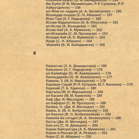
Иж-Буби (Р. М. Мухаметшин, Р. Р. Салихов, Р. Р.
Хайрутдинов) — 156
ал-‘Илм ал-ладуни (А. А. Хисматулин) — 156
Искандар-пошшо (С. Н. Абашин) — 157
Иске Таш (Х. Г. Надырова) — 160
Ислам Маджалласы (А. Б. Юнусова) — 161
ал-Ислах (К. Вохидова) — 161
Исхак-баб (А. К. Муминов) — 163
ал-Исхакийа (С. М. Прозоров) — 163
Исхидж-баб (А. К. Муминов) — 164
Ишан (С. Н. Абашин) — 164
‘Ишкийа (Б. М. Бабаджанов) — 166
К
Казахстан (З. А. Джандосова) — 169
Казылино (Х. Г. Надырова) — 176
ал-Калабади (О. Ф. Акимушкин) — 176
Каландарийа (О. Ф. Акимушкин) — 177
Камали, 3. (М. Н. Фархшатов) — 178
Караван-Сарай (Р. Н. Кутушев, М. Г. Валеева) — 179
Карачай (Т. А. Узденов) — 180
Каргалы (М. Н. Фархшатов) — 183
ал-Касани (М. М. Камилов) — 184
Каф (Дж. И. Месхидзе) — 185
ал-Каффал (С. М. Прозоров) — 189
Качаев, О. (Дж. И. Месхидзе) — 191
Каяев, А. (В. О. Бобровников) — 192
ал-Кикуни (В. О. Бобровников) — 194
Кимийа-йи са‘адат (А. А. Хисматулин) — 196
Кисты (Дж. И. Месхидзе) — 197
Ков-ата (С. М. Демидов) — 200
Коран Байсунгура (А. К. Муминов) — 201
Коран в России (Е. А. Резван) — 201
Кори (С. Н. Абашин) — 216