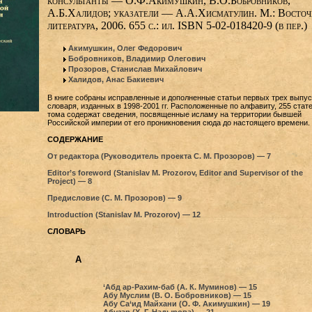
консультанты — О.Ф.Акимушкин, В.О.Бобровников,
А.Б.Халидов; указатели — А.А.Хисматулин. M.: Восточ
литература, 2006. 655 с.: ил. ISBN 5-02-018420-9 (в пер.)
Акимушкин, Олег Федорович
Бобровников, Владимир Олегович
Прозоров, Станислав Михайлович
Халидов, Анас Бакиевич
В книге собраны исправленные и дополненные статьи первых трех выпус
словаря, изданных в 1998-2001 гг. Расположенные по алфавиту, 255 стат
тома содержат сведения, посвященные исламу на территории бывшей
Российской империи от его проникновения сюда до настоящего времени.
СОДЕРЖАНИЕ
От редактора (Руководитель проекта С. М. Прозоров) — 7
Editor’s foreword (Stanislav M. Prozorov, Editor and Supervisor of the
Project) — 8
Предисловие (С. М. Прозоров) — 9
Introduction (Stanislav M. Prozorov) — 12
СЛОВАРЬ
А
‘Абд ар-Рахим-баб (А. К. Муминов) — 15
Абу Муслим (В. О. Бобровников) — 15
Абу Са‘ид Майхани (О. Ф. Акимушкин) — 19