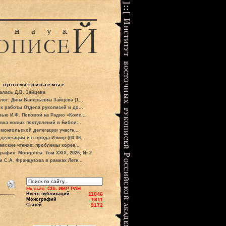
о просматриваемые
алась Д.В. Зайцева
лог: Дина Валерьевна Зайцева (1...
к работы Отдела рукописей и до...
вью И.Ф. Поповой на Радио «Комс...
вка новых поступлений в Библи...
 монгольской делегации участн...
делегации из города Измир (03.06...
евские чтения: проблемы корее...
рафия: Mongolica. Том XXIX, 2026, № 2
и С.А. Французова в рамках Летн...
На сайте СПб ИВР РАН
Всего публикаций
11046
Монографий
1611
Статей
9172