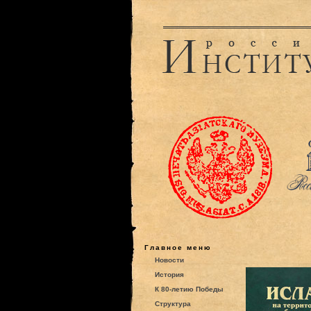
Главное меню
Новости
История
К 80-летию Победы
Структура