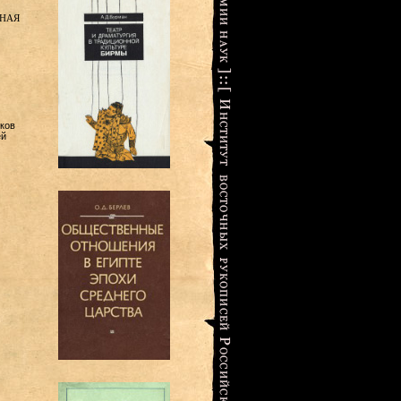
ная
ков
ей