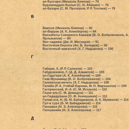
ал-Булгари (Михаэль Кемпер) — 74
Бурханиддин-Кылыч (С. Н. Абашин) — 76
ал-Бухари (С. М. Прозоров, Р. Р. Тохтаев) — 78
В
Ваисов (Михаэль Кемпер) — 82
ал-Варрак (А. К. Аликберов) — 84
Ваххабиты Северного Кавказа (В. О. Бобровников, А.
Ярлыкапов) — 84
Вис-хаджжи (Дж. И. Месхидзе) — 91
Восточная Европа (Ан. Б. Халидов) — 92
Восточный мавзолей (Х. Г. Надырова) — 100
Г
Габаши, X. (Р. Р. Салихов) — 101
Габдрахимов, Г. (Д. Д. Азаматов) — 103
ал-Гада’ири (А. К. Аликберов) — 104
Гази-Мухаммад (В. О. Бобровников) — 104
Галеевская мечеть (Х. Г. Надырова) — 108
Галийа (Р. А. Утябай-Карими, М. Н. Фархшатов) — 109
Гаспринский, И.-б. (С. М. Исхаков) — 110
Гёзли-ата (С. М. Демидов) — 111
ал-Гидждувани (О. Ф. Акимушкин) — 112
Гулам-ата, Н. (Б. М. Бабаджанов, А. К. Муминов) — 114
Гул-и сурх (Б. М. Бабаджанов) — 114
Гюлшани (Н. Э. Алескерова) — 115
Гюлшанийа (Н. Э. Алескерова) — 117
Д