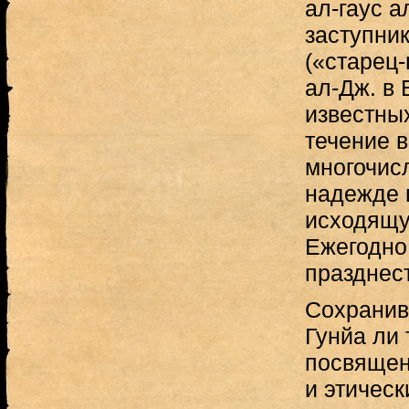
ал-гаус а
заступник
(«старец
ал-Дж. в
известны
течение в
многочис
надежде 
исходящу
Ежегодно
празднест
Сохранив
Гунйа ли 
посвящен
и этическ