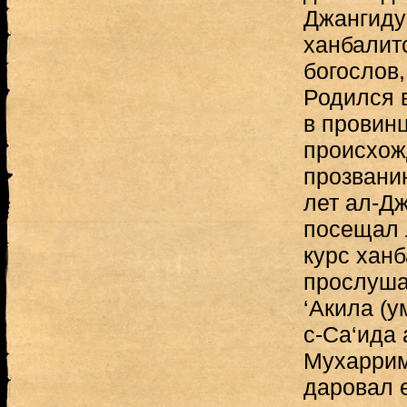
Джангиду
ханбалит
богослов
Родился 
в провинц
происхож
прозванию
лет ал-Дж
посещал 
курс ханб
прослуша
‘Акила (ум
с-Са‘ида 
Мухаррими
даровал 