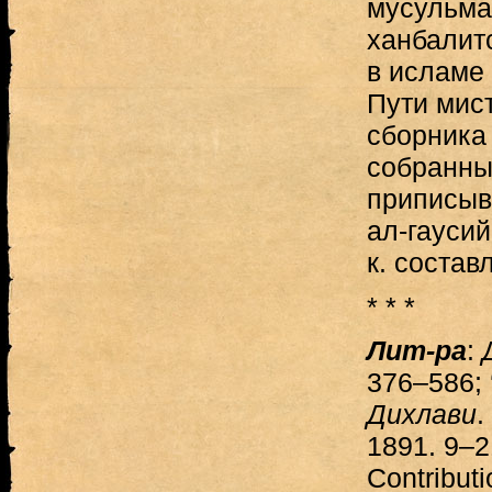
мусульман
ханбалит
в исламе
Пути мист
сборника
собранны
приписыв
ал-гаусий
к. состав
* * *
Лит-ра
:
376–586; 
Дихлави
.
1891. 9–
Contributi