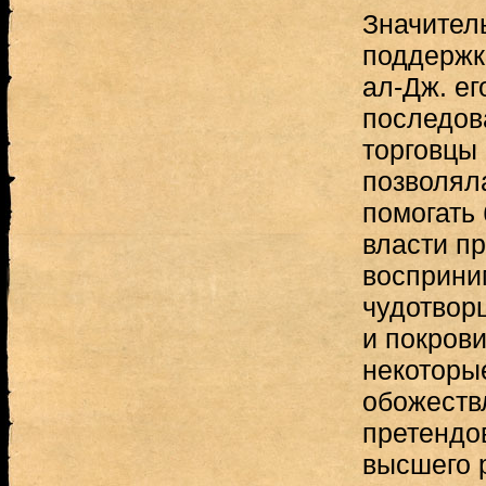
Значител
поддержк
ал-Дж. ег
последов
торговцы 
позволял
помогать
власти п
восприним
чудотворц
и покров
некоторые
обожеств
претендов
высшего 