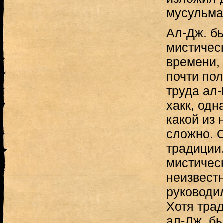
мусульма
Ал-Дж. бы
мистичес
времени,
почти пол
труда ал-
хакк, одн
какой из 
сложно. О
традиции,
мистическ
неизвестн
руководил
Хотя трад
ал-Дж. б