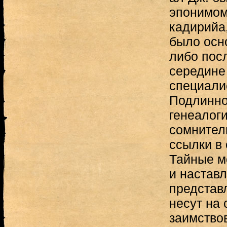
эпонимом
кадирийа
было осн
либо пос
середине 
специалис
Подлинно
генеалоги
сомнитель
ссылки в 
Тайные мо
и настав
представ
несут на 
заимство