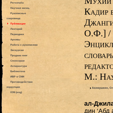
Мухйи 
Personalia
Кадир 
Научная жизнь
Рукописные
сокровища
Джанги
Публикации
Лекторий
О.Ф.] /
Периодика
Архивы
Энцикл
Работа с рукописями
Экскурсии
словар
Продажа книг
Спонсорам
редакто
Аспирантура
Библиотека
М.: На
ИВР в СМИ
Противодействие
коррупции
Акимушкин, О
IOM (eng)
ал-Джила
дин ‘Абд 