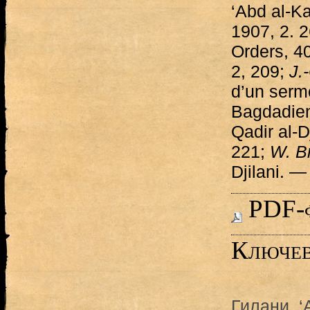
‘Abd al-Ka
1907, 2.
2
Orders, 4
2, 209;
J.
d’un serm
Bagdadie
Qadir al-D
221;
W. B
Djilani. —
PDF-
Ключев
Гилани, ‘