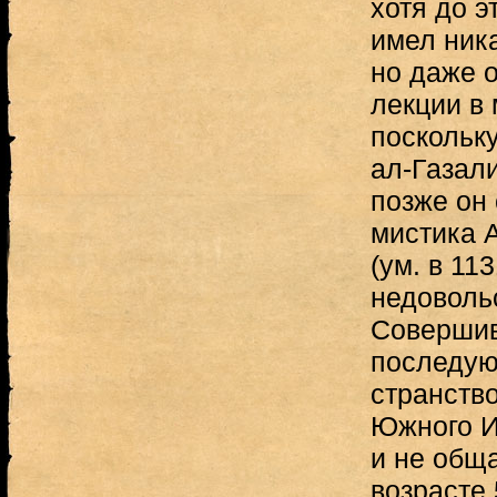
хотя до э
имел ник
но даже 
лекции в
поскольк
ал-Газали
позже он
мистика 
(ум. в 113
недовольс
Совершив
последую
странств
Южного И
и не общ
возрасте 