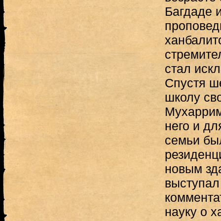
Багдаде и
проповед
ханбалит
стремител
стал иск
Спустя ше
школу сво
Мухаррими
него и дл
семьи бы
резиденци
новым зд
выступал
коммента
науку о х