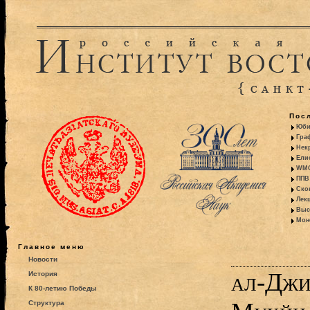
Пос
Юби
Гра
Некр
Ели
WMO:
ППВ 
Ско
Лекц
Выс
Моно
Главное меню
Новости
ал-Джи
История
К 80-летию Победы
Структура