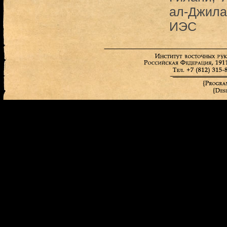
ал-Джила
ИЭС