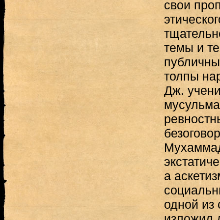
свои про
этическо
тщательн
темы и т
публичны
толпы нар
Дж. учени
мусульма
ревностн
безогово
Мухаммад
экстатиче
а аскетиз
социальн
одной из 
изложил 