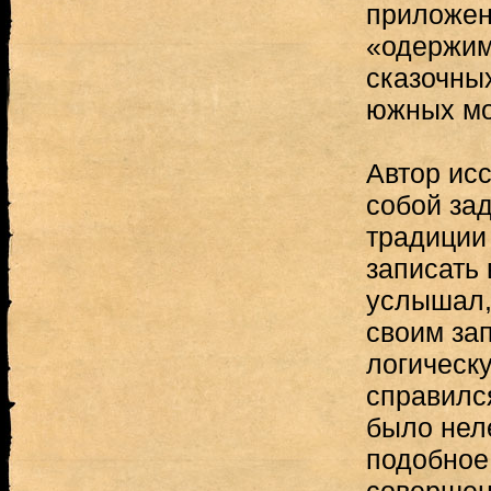
приложен
«одержим
сказочны
южных мор
Автор ис
собой за
традиции
записать 
услышал,
своим за
логическ
справился
было неле
подобное