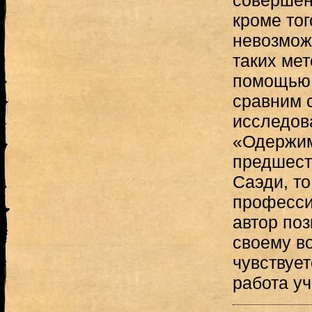
совершен
кроме тог
невозмож
таких мет
помощью 
сравним с
исследов
«Одержим
предшест
Саэди, то
професси
автор поз
своему в
чувствует
работа уч