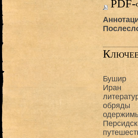
PDF-
Аннотаци
Послесл
Ключев
Бушир
Иран
литерату
обряды
одержимы
Персидск
путешест