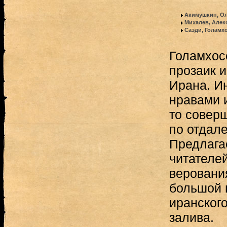
Акимушкин, О
Михалев, Алек
Саэди, Голамх
Голамхос
прозаик 
Ирана. И
нравами 
то совер
по отдал
Предлага
читателей
веровани
большой 
иранског
залива.