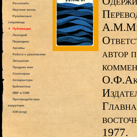
Одержи
Personalia
Перево
Научная жизнь
Рукописные
сокровища
А.М.Ми
Публикации
Лекторий
Ответс
Периодика
Архивы
автор 
Работа с рукописями
Экскурсии
коммен
Продажа книг
Спонсорам
О.Ф.Ак
Аспирантура
Библиотека
Издате
ИВР в СМИ
Противодействие
Главна
коррупции
IOM (eng)
восточ
1977.