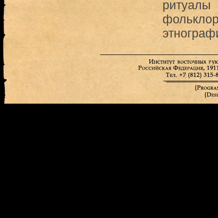
ритуалы
фолькло
этнограф