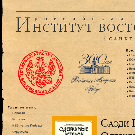
Пос
Ели
Юби
Гра
Некр
WMO:
ППВ 
Ско
Лекц
Выс
Моно
Главное меню
Новости
Саэди 
История
К 80-летию Победы
Структура