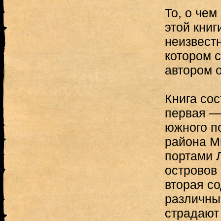
То, о чем
этой книг
неизвестн
котором 
автором 
Книга сос
первая —
южного п
района М
портами Л
островов
вторая с
различных
страдают