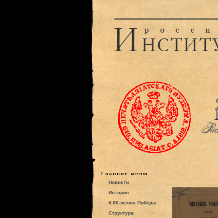
Главное меню
Новости
История
К 80-летию Победы
Структура