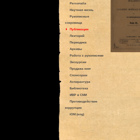
Personalia
Научная жизнь
Рукописные
сокровища
Публикации
Лекторий
Периодика
Архивы
Работа с рукописями
Экскурсии
Продажа книг
Спонсорам
Аспирантура
Библиотека
ИВР в СМИ
Противодействие
коррупции
IOM (eng)