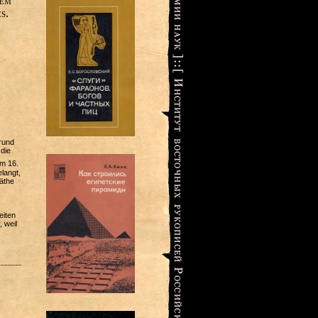
dem
s.
rund
die
am 16.
langt,
äthe
eiten
 weil