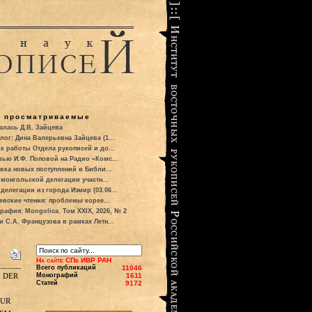
о просматриваемые
алась Д.В. Зайцева
лог: Дина Валерьевна Зайцева (1...
к работы Отдела рукописей и до...
вью И.Ф. Поповой на Радио «Комс...
вка новых поступлений в Библи...
 монгольской делегации участн...
делегации из города Измир (03.06...
евские чтения: проблемы корее...
рафия: Mongolica. Том XXIX, 2026, № 2
и С.А. Французова в рамках Летн...
На сайте СПб ИВР РАН
Всего публикаций
11046
 der
Монографий
1611
Статей
9172
zur