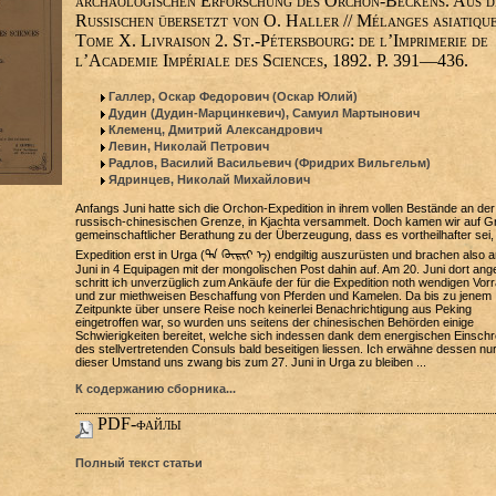
archäologischen Erforschung des Orchon-Beckens. Aus 
Russischen übersetzt von O. Haller // Mélanges asiatique
Tome X. Livraison 2. St.-Pétersbourg: de l’Imprimerie de
l’Academie Impériale des Sciences, 1892. P. 391—436.
Галлер, Оскар Федорович (Оскар Юлий)
Дудин (Дудин-Марцинкевич), Самуил Мартынович
Клеменц, Дмитрий Александрович
Левин, Николай Петрович
Радлов, Василий Васильевич (Фридрих Вильгельм)
Ядринцев, Николай Михайлович
Anfangs Juni hatte sich die Orchon-Expedition in ihrem vollen Bestände an der
russisch-chinesischen Grenze, in Kjachta versammelt. Doch kamen wir auf G
gemeinschaftlicher Berathung zu der Überzeugung, dass es vortheilhafter sei, 
Expedition erst in Urga (ᠳᠠ ᠬᠦᠷᠢᠶ ᠡ) endgiltig auszurüsten und brachen also 
Juni in 4 Equipagen mit der mongolischen Post dahin auf. Am 20. Juni dort ange
schritt ich unverzüglich zum Ankäufe der für die Expedition noth wendigen Vorr
und zur miethweisen Beschaffung von Pferden und Kamelen. Da bis zu jenem
Zeitpunkte über unsere Reise noch keinerlei Benachrichtigung aus Peking
eingetroffen war, so wurden uns seitens der chinesischen Behörden einige
Schwierigkeiten bereitet, welche sich indessen dank dem energischen Einschr
des stellvertretenden Consuls bald beseitigen liessen. Ich erwähne dessen nur,
dieser Umstand uns zwang bis zum 27. Juni in Urga zu bleiben ...
К содержанию сборника...
PDF-файлы
Полный текст статьи