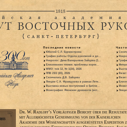
Последние новости
Част
Юбилей С.Л. Бурмистрова
Сконч
График работы Отдела рукописей и до...
Некро
Некролог: Дина Валерьевна Зайцева (1...
Графи
Елисеевские чтения: проблемы корее...
Интер
WMO: том 12, № 1(24), 2026
Выста
ППВ 23/2 (65), 2026
Визит
Скончалась Д.В. Зайцева
Визит 
Лекции С.А. Французова в рамках Летн...
Елисе
Выставка новых поступлений в Библи...
Моног
Монография: Японские древности (ист...
Лекци
Dr. W. Radloff’s Vorläufiger Bericht über die Resultate
mit Allerhöchster Genehmigung von der Kaiserlichen
Akademie der Wissenschaften ausgerüsteten Expedition 