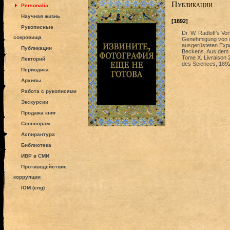
Публикации
Personalia
Научная жизнь
[1892]
Рукописные
Dr. W. Radloff’s Vor
сокровища
Genehmigung von d
ausgerüsteten Expe
Публикации
Beckens. Aus dem R
Tome X. Livraison 2
Лекторий
des Sciences, 189
Периодика
Архивы
Работа с рукописями
Экскурсии
Продажа книг
Спонсорам
Аспирантура
Библиотека
ИВР в СМИ
Противодействие
коррупции
IOM (eng)