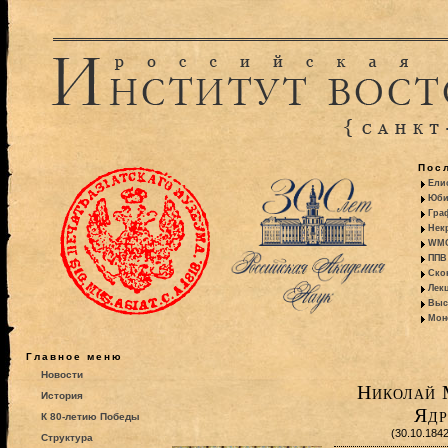
Пос
Ели
Юби
Гра
Некр
WMO:
ППВ 
Ско
Лекц
Выс
Моно
Главное меню
Новости
Николай 
История
Ядр
К 80-летию Победы
(30.10.184
Структура