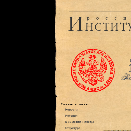
Главное меню
Новости
История
К 80-летию Победы
Структура