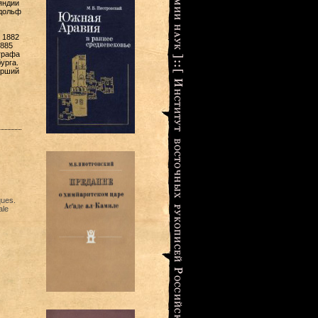
яндии
Адольф
 1882
1885
графа
урга.
арший
и
ques.
ale