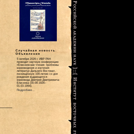
Случайная новость:
Объявления
5 октября 2026 г. ИВР РАН
проводит научную конференцию
«Елисеевские чтения: проблемы
корееведения и изучения
литератур Дальнего Востока»,
посвящённую 100-летию со дня
рождения выдающегося
корееведа Дмитрия Дмитриевича
Елисеева (30.09.1926–
01.03.1994).
Подробнее...