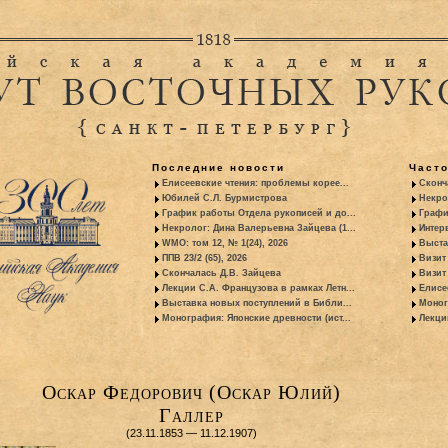
Последние новости
Част
Елисеевские чтения: проблемы корее...
Сконч
Юбилей С.Л. Бурмистрова
Некро
График работы Отдела рукописей и до...
Графи
Некролог: Дина Валерьевна Зайцева (1...
Интер
WMO: том 12, № 1(24), 2026
Выста
ППВ 23/2 (65), 2026
Визит
Скончалась Д.В. Зайцева
Визит 
Лекции С.А. Французова в рамках Летн...
Елисе
Выставка новых поступлений в Библи...
Моног
Монография: Японские древности (ист...
Лекци
Оскар Федорович (Оскар Юлий)
Галлер
(23.11.1853 — 11.12.1907)