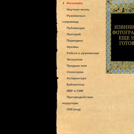
Personalia
Научная жизнь
Рукописные
сокровища
Публикации
Лекторий
Периодика
Архивы
Работа с рукописями
Экскурсии
Продажа книг
Спонсорам
Аспирантура
Библиотека
ИВР в СМИ
Противодействие
коррупции
IOM (eng)