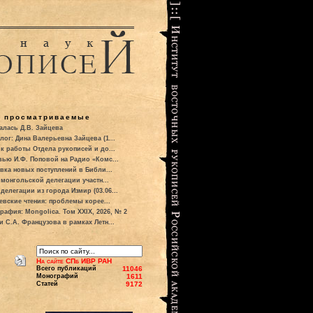
о просматриваемые
алась Д.В. Зайцева
лог: Дина Валерьевна Зайцева (1...
к работы Отдела рукописей и до...
вью И.Ф. Поповой на Радио «Комс...
вка новых поступлений в Библи...
 монгольской делегации участн...
делегации из города Измир (03.06...
евские чтения: проблемы корее...
рафия: Mongolica. Том XXIX, 2026, № 2
и С.А. Французова в рамках Летн...
На сайте СПб ИВР РАН
Всего публикаций
11046
Монографий
1611
Статей
9172