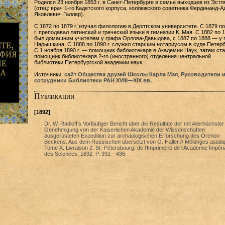
Родился 23 ноября 1853 г. в Санкт-Петербурге в семье выходцев из Эстл
(отец: врач 1-го Кадетского корпуса, коллежского советника Фердинанд-
Яковлевич Галлер).
С 1872 по 1879 г. изучал филологию в Дерптском университете. С 1879 по
г. преподавал латинский и греческий языки в гимназии К. Мая. С 1882 по 
был домашним учителем у графа Орлова-Давыдова, с 1887 по 1888 — у 
Нарышкина. С 1888 по 1890 г. служил старшим нотариусом в суде Петерб
С 1 ноября 1890 г. — помощник библиотекаря в Академии Наук, затем ст
помощник библиотекаря 2-го (иностранного) отделения центральной
библиотеки Петербургской академии наук.
Источники:
сайт Общества друзей Школы Карла Мэя
,
Руководители 
сотрудники Библиотеки РАН XVIII—XIX вв.
Публикации
[1892]
Dr. W. Radloff’s Vorläufiger Bericht über die Resultate der mit Allerhöchster
Genehmigung von der Kaiserlichen Akademie der Wissenschaften
ausgerüsteten Expedition zur archäologischen Erforschung des Orchon-
Beckens. Aus dem Russischen übersetzt von O. Haller // Mélanges asiati
Tome X. Livraison 2. St.-Pétersbourg: de l’Imprimerie de l’Academie Impéri
des Sciences, 1892. P. 391—436.