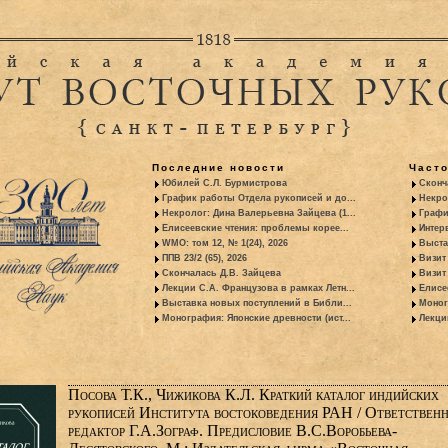
Последние новости
Част
Юбилей С.Л. Бурмистрова
Сконч
График работы Отдела рукописей и до...
Некро
Некролог: Дина Валерьевна Зайцева (1...
Графи
Елисеевские чтения: проблемы корее...
Интер
WMO: том 12, № 1(24), 2026
Выста
ППВ 23/2 (65), 2026
Визит
Скончалась Д.В. Зайцева
Визит 
Лекции С.А. Французова в рамках Летн...
Елисе
Выставка новых поступлений в Библи...
Моног
Монография: Японские древности (ист...
Лекци
Посова Т.К., Чижикова К.Л. Краткий каталог индийских
рукописей Института востоковедения РАН / Ответствен
редактор Г.А.Зограф. Предисловие В.С.Воробьева-