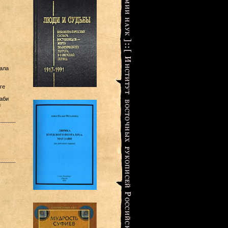
ала
ге
аби
й