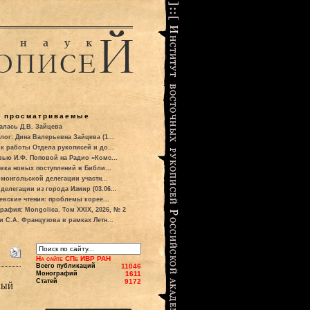
о просматриваемые
алась Д.В. Зайцева
лог: Дина Валерьевна Зайцева (1...
к работы Отдела рукописей и до...
вью И.Ф. Поповой на Радио «Комс...
вка новых поступлений в Библи...
 монгольской делегации участн...
делегации из города Измир (03.06...
евские чтения: проблемы корее...
рафия: Mongolica. Том XXIX, 2026, № 2
и С.А. Французова в рамках Летн...
На сайте СПб ИВР РАН
Всего публикаций
11046
Монографий
1611
Статей
9172
ный