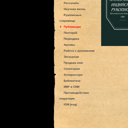
Personalia
Научная жизнь
Рукописные
сокровища
Публикации
Лекторий
Периодика
Архивы
Работа с рукописями
Экскурсии
Продажа книг
Спонсорам
Аспирантура
Библиотека
ИВР в СМИ
Противодействие
коррупции
IOM (eng)