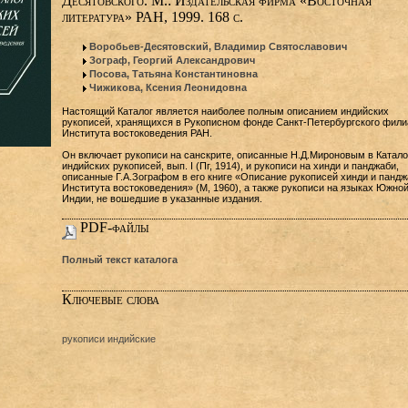
Десятовского. М.: Издательская фирма «Восточная
литература» РАН, 1999. 168 с.
Воробьев-Десятовский, Владимир Святославович
Зограф, Георгий Александрович
Посова, Татьяна Константиновна
Чижикова, Ксения Леонидовна
Настоящий Каталог является наиболее полным описанием индийских
рукописей, хранящихся в Рукописном фонде Санкт-Петербургского фили
Института востоковедения РАН.
Он включает рукописи на санскрите, описанные Н.Д.Мироновым в Катало
индийских рукописей, вып. I (Пг, 1914), и рукописи на хинди и панджаби,
описанные Г.А.Зографом в его книге «Описание рукописей хинди и пандж
Института востоковедения» (М, 1960), а также рукописи на языках Южно
Индии, не вошедшие в указанные издания.
PDF-файлы
Полный текст каталога
Ключевые слова
рукописи индийские