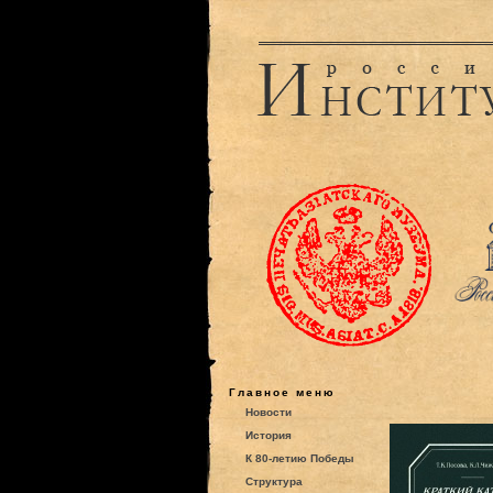
Главное меню
Новости
История
К 80-летию Победы
Структура