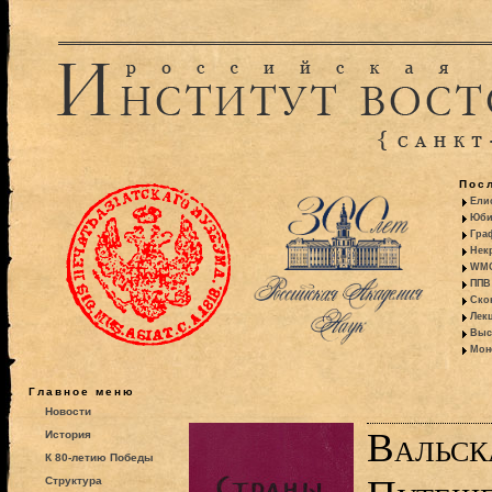
Пос
Ели
Юби
Гра
Некр
WMO:
ППВ 
Ско
Лекц
Выс
Моно
Главное меню
Новости
Вальск
История
К 80-летию Победы
Структура