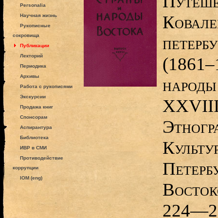
Путеше
Personalia
Ковале
Научная жизнь
Рукописные
сокровища
петербу
Публикации
Лекторий
(1861–1
Периодика
Архивы
народы
Работа с рукописями
Экскурсии
XXVIII
Продажа книг
Спонсорам
Этногр
Аспирантура
Библиотека
Культур
ИВР в СМИ
Противодействие
Петерб
коррупции
IOM (eng)
Восток
224—2