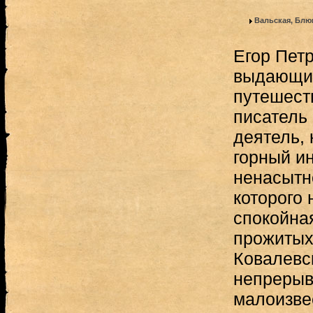
Вальская, Блю
Егор Пет
выдающий
путешест
писатель
деятель,
горный и
ненасытн
которого 
спокойная
прожитых
Ковалевс
непрерыв
малоизве