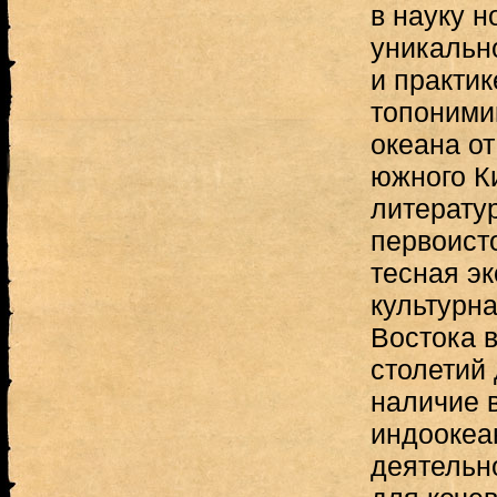
в науку н
уникальн
и практик
топоними
океана о
южного К
литерату
первоист
тесная э
культурна
Востока в
столетий
наличие в
индоокеа
деятельн