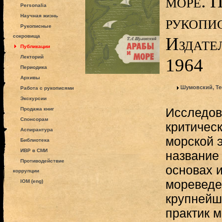
море. 
Personalia
рукопис
Научная жизнь
Рукописные
сокровища
Издате
Публикации
Лекторий
1964
Периодика
Архивы
Шумовский, Т
Работа с рукописями
Экскурсии
Исследов
Продажа книг
Спонсорам
критичес
Аспирантура
морской э
Библиотека
ИВР в СМИ
название
Противодействие
основах 
коррупции
мореведе
IOM (eng)
крупнейш
практик 