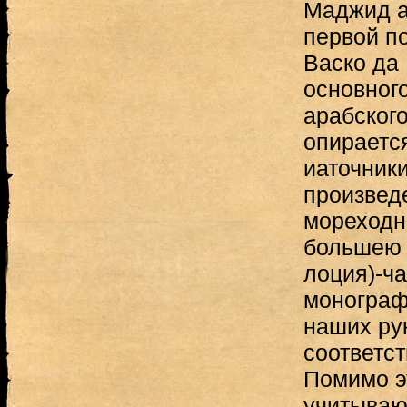
Маджид а
первой п
Васко да
основного
арабского
опираетс
иаточники
произведе
мореходн
большею 
лоция)-ча
монограф
наших ру
соответст
Помимо э
учитываю