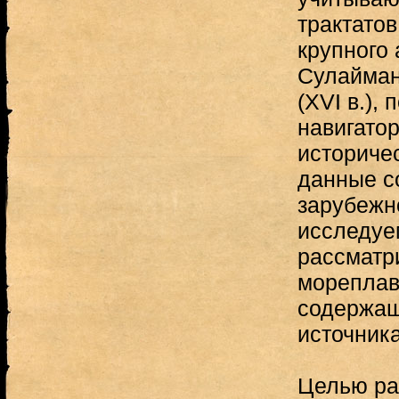
трактато
крупного
Сулайман
(XVI в.),
навигатор
историчес
данные с
зарубежн
исследуе
рассматр
мореплав
содержащ
источника
Целью ра