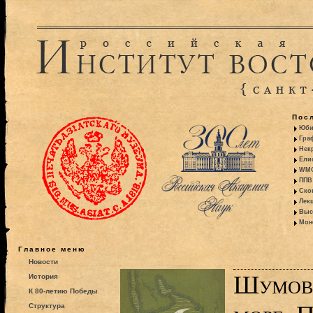
Пос
Юби
Гра
Некр
Ели
WMO:
ППВ 
Ско
Лекц
Выс
Моно
Главное меню
Новости
Шумовс
История
К 80-летию Победы
Структура