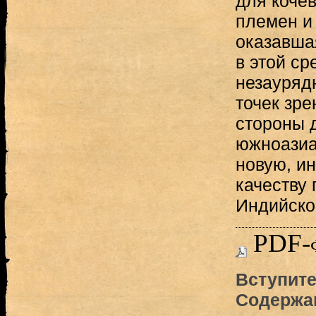
для коче
племен и
оказавша
в этой ср
незауряд
точек зре
стороны 
южноазиа
новую, и
качеству 
Индийско
PDF-
Вступите
Содержа