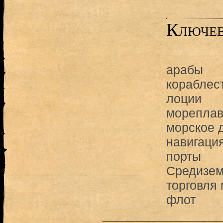
Ключев
арабы
кораблес
лоции
мореплав
морское 
навигаци
порты
Средизем
торговля
флот