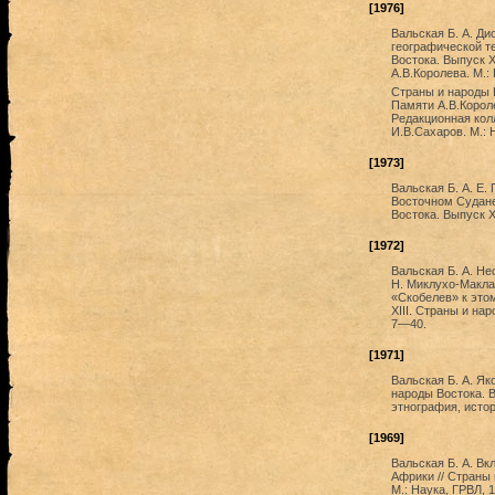
[1976]
Вальская Б. А. Д
географической те
Востока. Выпуск X
А.В.Королева. М.:
Страны и народы В
Памяти А.В.Короле
Редакционная колл
И.В.Сахаров. М.: Н
[1973]
Вальская Б. А. Е.
Восточном Судане
Востока. Выпуск X
[1972]
Вальская Б. А. Н
Н. Миклухо-Маклая
«Скобелев» к этом
XIII. Страны и нар
7—40.
[1971]
Вальская Б. А. Як
народы Востока. В
этнография, истор
[1969]
Вальская Б. А. Вк
Африки // Страны 
М.: Наука, ГРВЛ, 