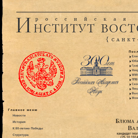
Пос
Ели
Юби
Гра
Некр
WMO:
ППВ 
Ско
Лекц
Выс
Моно
Главное меню
Новости
Блюма 
История
Вал
К 80-летию Победы
кандидат гео
Структура
(25.10.191