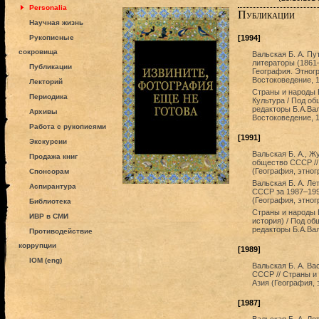
Personalia
Публикации
Научная жизнь
Рукописные
[1994]
сокровища
Вальская Б. А. Пу
литераторы (1861–
Публикации
География. Этногр
Востоковедение, 1
Лекторий
Страны и народы В
Периодика
Культура / Под о
редакторы Б.А.Ва
Архивы
Востоковедение, 1
Работа с рукописями
[1991]
Экскурсии
Вальская Б. А., Жу
Продажа книг
общество СССР //
(География, этног
Спонсорам
Вальская Б. А. Л
Аспирантура
СССР за 1987–1990
(География, этног
Библиотека
Страны и народы В
ИВР в СМИ
история) / Под о
редакторы Б.А.Валь
Противодействие
коррупции
[1989]
IOM (eng)
Вальская Б. А. В
СССР // Страны и
Азия (География, 
[1987]