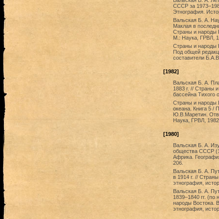
Вальская Б. А. Л
СССР за 1973–1986
Этнография. Истор
Вальская Б. А. На
Маклая в последн
Страны и народы 
М.: Наука, ГРВЛ, 
Страны и народы В
Под общей редакц
составители Б.А.В
[1982]
Вальская Б. А. Пл
1883 г. // Страны
бассейна Тихого о
Страны и народы 
океана. Книга 5 /
Ю.В.Маретин. Отв
Наука, ГРВЛ, 1982.
[1980]
Вальская Б. А. И
общества СССР (19
Африка. География
206.
Вальская Б. А. Пу
в 1914 г. // Стра
этнография, истор
Вальская Б. А. Пу
1839–1840 гг. (по
народы Востока. В
этнография, истор