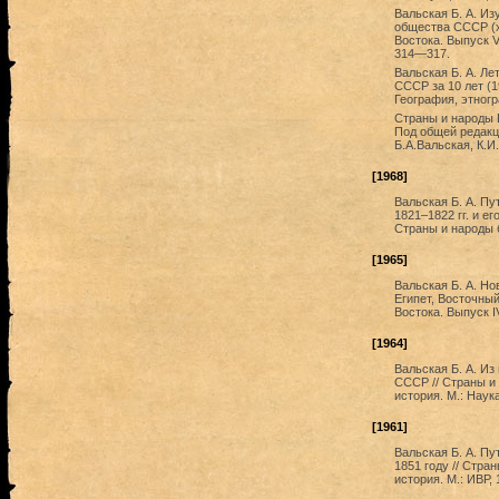
Вальская Б. А. И
общества СССР (хр
Востока. Выпуск V
314—317.
Вальская Б. А. Л
СССР за 10 лет (19
География, этногр
Страны и народы В
Под общей редакц
Б.А.Вальская, К.И
[1968]
Вальская Б. А. Пу
1821–1822 гг. и е
Страны и народы б
[1965]
Вальская Б. А. Но
Египет, Восточны
Востока. Выпуск IV
[1964]
Вальская Б. А. Из
СССР // Страны и 
история. М.: Наук
[1961]
Вальская Б. А. Пу
1851 году // Стра
история. М.: ИВР,