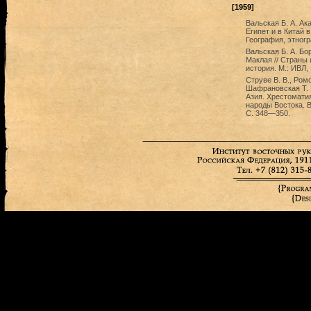
[1959]
Вальская Б. А. Ак
Египет и в Китай в
География, этногр
Вальская Б. А. Бо
Маклая // Страны 
история. М.: ИВЛ,
Струве В. В., Ромо
Шафрановская Т. К
Азия. Хрестоматия
народы Востока. В
С. 348—350.