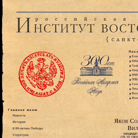
Пос
Ели
Юби
Гра
Некр
WMO:
ППВ 
Ско
Лекц
Выс
Моно
Главное меню
Новости
Яков Со
История
Вил
К 80-летию Победы
кандидат
Структура
(25.10.190