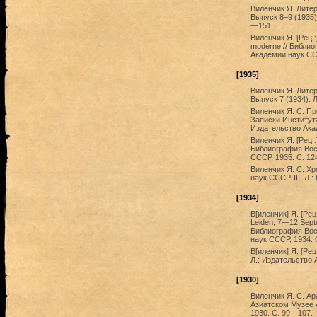
Виленчик Я. Литер
Выпуск 8‒9 (1935)
—151.
Виленчик Я. [Рец.:]
moderne // Библио
Академии наук СС
[1935]
Виленчик Я. Литер
Выпуск 7 (1934). 
Виленчик Я. С. П
Записки Института
Издательство Ака
Виленчик Я. [Рец.:
Библиография Вост
СССР, 1935. С. 1
Виленчик Я. С. Хр
наук СССР. III. Л
[1934]
В[иленчик] Я. [Рец.
Leiden, 7—12 Septem
Библиография Вос
наук СССР, 1934. 
В[иленчик] Я. [Рец
Л.: Издательство 
[1930]
Виленчик Я. С. Ар
Азиатском Музее 
1930. С. 99—107.