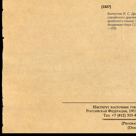
[1927]
Виленчик Я. С. Д
сирийского диалек
арабского языка) 
Академии Наук CС
—256.