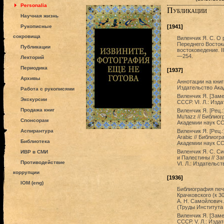
Personalia
Публикации
Научная жизнь
Рукописные
[1941]
сокровища
Виленчик Я. С. О 
Переднего Востока
Публикации
востоковедение. I
—254.
Лекторий
Периодика
[1937]
Архивы
Аннотации на книги
Издательство Ака
Работа с рукописями
Виленчик Я. [Заме
Экскурсии
СССР. VI. Л.: Изд
Продажа книг
Виленчик Я. [Рец.:] 
Mu‘tazz // Библиог
Спонсорам
Академии наук СС
Аспирантура
Виленчик Я. [Рец.:
Arabic // Библиогр
Библиотека
Академии наук СС
Виленчик Я. С. С
ИВР в СМИ
и Палестины // З
Противодействие
VI. Л.: Издательс
коррупции
[1936]
IOM (eng)
Библиография печ
Крачковского (к 3
А. Н. Самойлович.
(Труды Института
Виленчик Я. [Заме
СССР. V. Л.: Изда