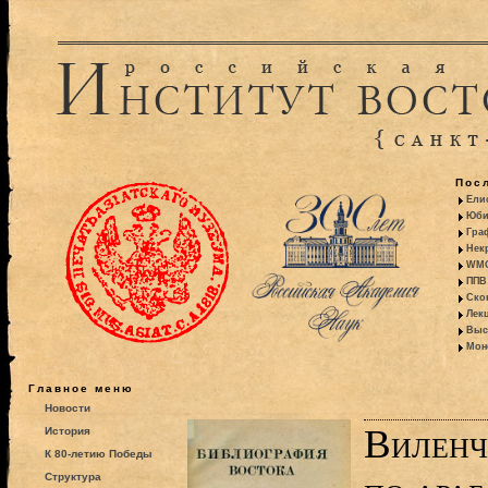
Пос
Ели
Юби
Гра
Некр
WMO:
ППВ 
Ско
Лекц
Выс
Моно
Главное меню
Новости
Виленч
История
К 80-летию Победы
Структура