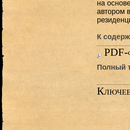
на основ
автором 
резиденци
К содерж
PDF-
Полный т
Ключев