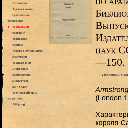
по араб
Personalia
Библио
Научная жизнь
Рукописные
сокровища
Выпуск 
Публикации
Лекторий
Издате
Периодика
Архивы
наук С
Работа с рукописями
Экскурсии
—150.
Продажа книг
Спонсорам
Аспирантура
Виленчик, Яко
Библиотека
ИВР в СМИ
Armstrong
Противодействие
(London 1
коррупции
IOM (eng)
Характер
короля С