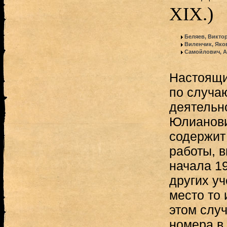
XIX.)
Беляев, Викто
Виленчик, Яко
Самойлович, А
Настоящи
по случа
деятельн
Юлианови
содержит 
работы, 
начала 19
других уч
место то 
этом слу
номера в 