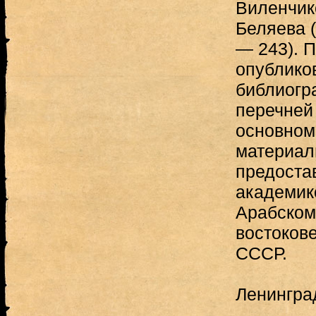
Виленчико
Беляева 
— 243). 
опублико
библиогр
перечней 
основном
материал
предоста
академик
Арабском
востоков
СССР.
Ленинград,