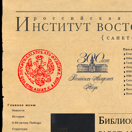
Пос
Ели
Юби
Гра
Некр
WMO:
ППВ 
Ско
Лекц
Выс
Моно
Главное меню
Новости
Библио
История
К 80-летию Победы
Структура