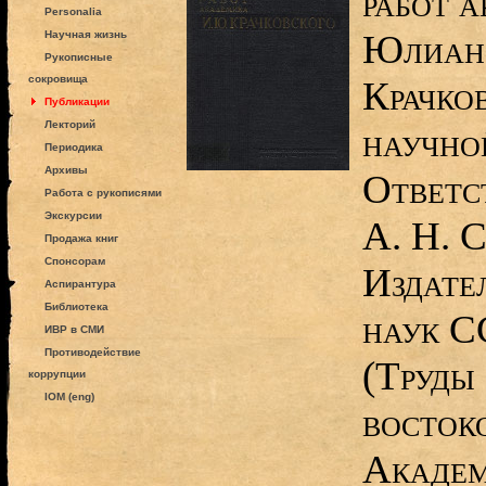
работ 
Personalia
Юлиан
Научная жизнь
Рукописные
сокровища
Крачко
Публикации
Лекторий
научной
Периодика
Архивы
Ответс
Работа с рукописями
Экскурсии
А. Н. С
Продажа книг
Спонсорам
Издате
Аспирантура
Библиотека
наук СС
ИВР в СМИ
Противодействие
(Труды
коррупции
IOM (eng)
восток
Академ