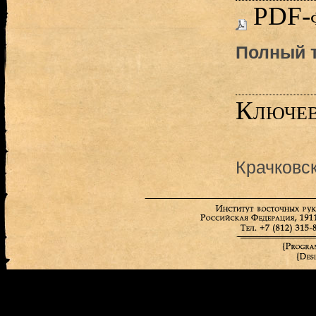
PDF-
Полный т
Ключев
Крачковс