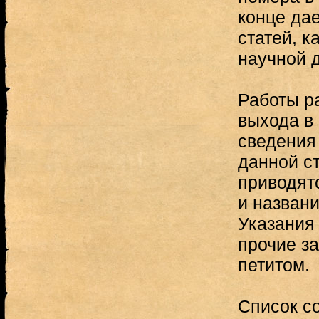
конце да
статей, 
научной 
Работы р
выхода в 
сведения
данной ст
приводят
и назван
Указания 
прочие з
петитом.
Список со