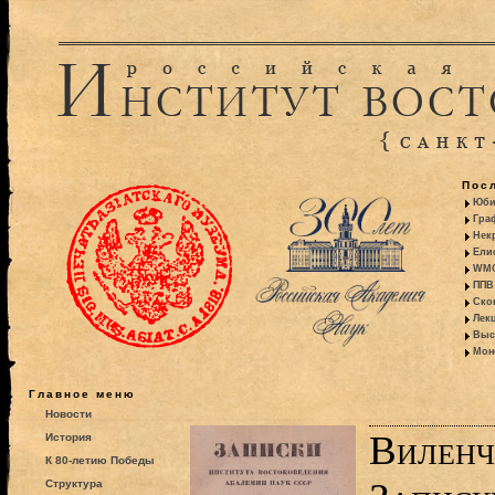
Пос
Юби
Гра
Некр
Ели
WMO:
ППВ 
Ско
Лекц
Выс
Моно
Главное меню
Новости
Виленчи
История
К 80-летию Победы
Структура