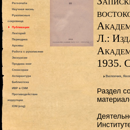
Записк
Personalia
восток
Научная жизнь
Рукописные
сокровища
Академ
Публикации
Лекторий
Л.: Изд
Периодика
Архивы
Академ
Работа с рукописями
Экскурсии
1935. 
Продажа книг
Спонсорам
Аспирантура
Виленчик, Яко
Библиотека
ИВР в СМИ
Раздел с
Противодействие
материал
коррупции
IOM (eng)
Деятельн
Институт