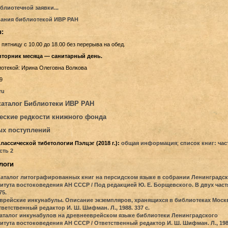
блиотечной заявки...
ания библиотекой ИВР РАН
:
пятницу с 10.00 до 18.00 без перерыва на обед.
торник месяца — санитарный день.
отекой: Ирина Олеговна Волкова
9
ru
аталог Библиотеки ИВР РАН
ские редкости книжного фонда
ых поступлений
лассической тибетологии Пэлцэг (2018 г.):
общая информация
;
список книг: час
сть 2
логи
Каталог литографированных книг на персидском языке в собрании Ленинградс
итута востоковедения АН СССР / Под редакцией Ю. Е. Борщевского. В двух частя
75.
Еврейские инкунабулы. Описание экземпляров, хранящихся в библиотеках Моск
ветственный редактор И. Ш. Шифман. Л., 1988. 337 с.
Каталог инкунабулов на древнееврейском языке библиотеки Ленинградского
итута востоковедения АН СССР / Ответственный редактор И. Ш. Шифман. Л., 198