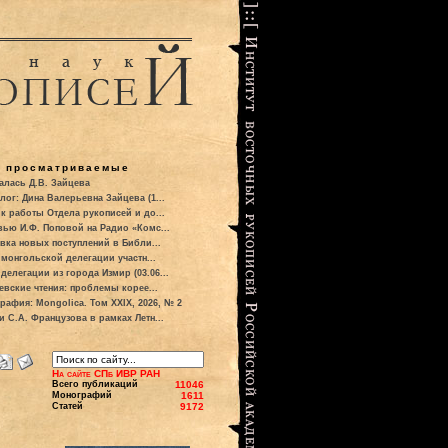
о просматриваемые
алась Д.В. Зайцева
лог: Дина Валерьевна Зайцева (1...
к работы Отдела рукописей и до...
вью И.Ф. Поповой на Радио «Комс...
вка новых поступлений в Библи...
 монгольской делегации участн...
делегации из города Измир (03.06...
евские чтения: проблемы корее...
рафия: Mongolica. Том XXIX, 2026, № 2
и С.А. Французова в рамках Летн...
На сайте СПб ИВР РАН
Всего публикаций
11046
Монографий
1611
Статей
9172