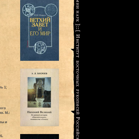
ть 1
;
кого
х. М.:
вы и
5.