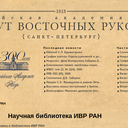
Последние новости
Част
Юбилей С.Л. Бурмистрова
Сконч
График работы Отдела рукописей и до...
Некро
Некролог: Дина Валерьевна Зайцева (1...
Графи
Елисеевские чтения: проблемы корее...
Интер
WMO: том 12, № 1(24), 2026
Выста
ППВ 23/2 (65), 2026
Визит
Скончалась Д.В. Зайцева
Визит 
Лекции С.А. Французова в рамках Летн...
Елисе
Выставка новых поступлений в Библи...
Моног
Монография: Японские древности (ист...
Лекци
РАН
Научная библиотека ИВР РАН
равка о библиотеке ИВР РАН