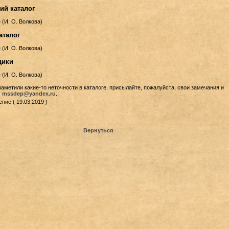
ий каталог
е
(И. О. Волкова)
аталог
е
(И. О. Волкова)
дики
е
(И. О. Волкова)
заметили какие-то неточности в каталоге, присылайте, пожалуйста, свои замечания и
:
mssdep@yandex.ru
.
ние ( 19.03.2019 )
Вернуться