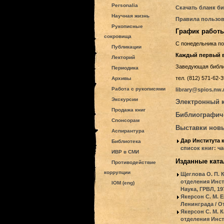
Personalia
Скачать бланк би
Научная жизнь
Правила пользов
Рукописные
График работы
сокровища
С понедельника по 
Публикации
Каждый первый в
Лекторий
Заведующая библи
Периодика
тел. (812) 571-62-3
Архивы
Работа с рукописями
library@spios.nw.
Экскурсии
Электронный к
Продажа книг
Библиографиче
Спонсорам
Выставки нов
Аспирантура
Дар Института к
Библиотека
список книг: ча
ИВР в СМИ
Изданные ката
Противодействие
коррупции
Щеглова О. П. 
отделения Инст
IOM (eng)
Наука, ГРВЛ, 19
Якерсон С. М. 
Ленинграда / От
Якерсон С. М. 
отделения Инст