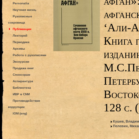
афган»
Personalia
афганск
Научная жизнь
Рукописные
сокровища
‘Али-А
Публикации
Лекторий
Книга 
Периодика
Архивы
издани
Работа с рукописями
Экскурсии
М.С.Пе
Продажа книг
Спонсорам
Петерб
Аспирантура
Библиотека
Восток
ИВР в СМИ
Противодействие
128 с. 
коррупции
IOM (eng)
Кушев, Владим
Пелевин, Миха