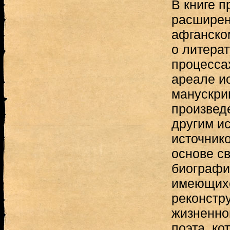
В книге п
расширен
афганско
о литера
процесса
ареале и
манускри
произведе
другим ис
источник
основе св
биографи
имеющихс
реконстр
жизненног
поэта, ко