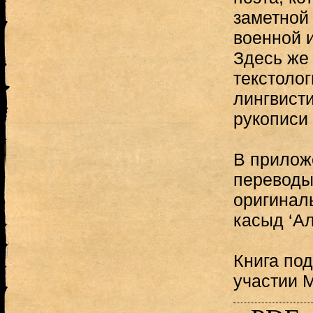
заметной
военной 
Здесь же 
текстолог
лингвист
рукописи 
В прилож
переводы
оригинал
касыд ‘А
Книга под
участии 