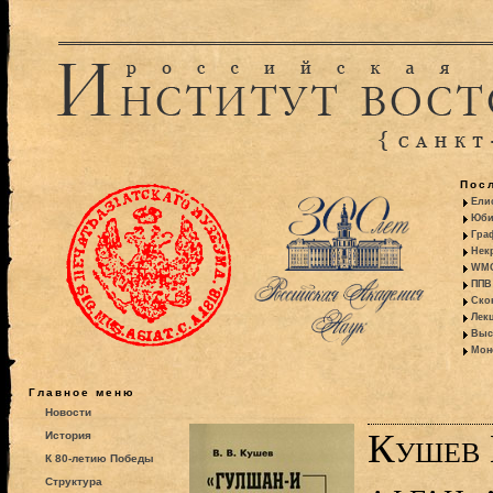
Пос
Ели
Юби
Гра
Некр
WMO:
ППВ 
Ско
Лекц
Выс
Моно
Главное меню
Новости
Кушев 
История
К 80-летию Победы
Структура