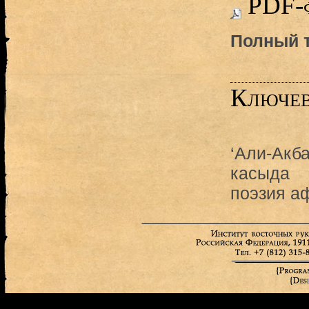
PDF-
Полный 
Ключев
‘Али-Акб
касыда
поэзия а