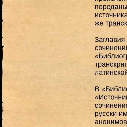
переданы
источника
же транс
Заглавия
сочинений
«Библиог
транскри
латинской
В «Библи
«Источни
сочинения
русски им
анонимов 