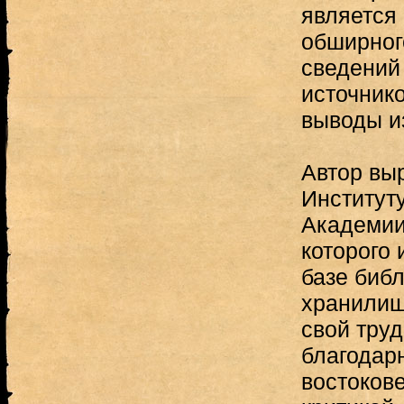
является
обширног
сведений
источнико
выводы из
Автор вы
Институт
Академии
которого 
базе библ
хранилищ
свой труд
благодар
востокове