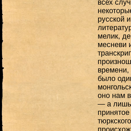
всех слу
некоторы
русской 
литератур
мелик, де
месневи и
транскри
произнош
времени,
было оди
монгольск
оно нам в
— а лишь
принятое
тюркского
происхож