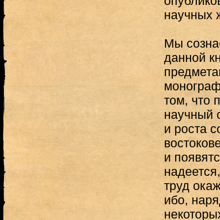
опублико
научных 
Мы созна
данной к
предмета
монограф
том, что 
научный 
и роста с
востоков
и появятс
надеется
труд ока
ибо, нар
некоторых