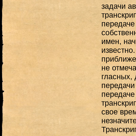
задачи а
транскри
передаче 
собствен
имен, на
известно
приближе
не отмеча
гласных, 
передачи
передаче
транскри
свое врем
незначит
Транскри