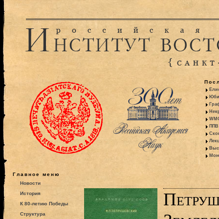
Пос
Ели
Юби
Гра
Некр
WMO:
ППВ 
Ско
Лекц
Выс
Моно
Главное меню
Новости
Петруш
История
К 80-летию Победы
Структура