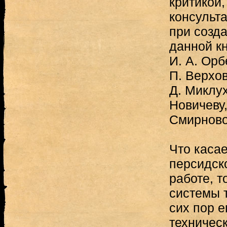
критикой,
консульт
при созд
данной к
И. А. Орб
П. Верхов
Д. Миклух
Новичеву,
Смирново
Что касае
персидск
работе, 
системы 
сих пор е
техническ