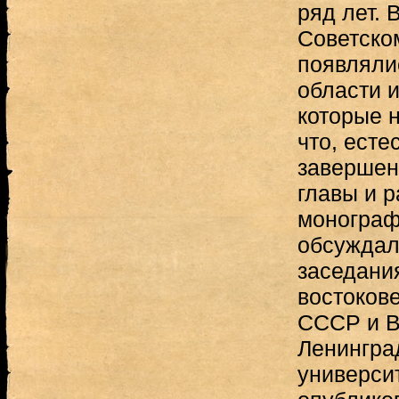
ряд лет. 
Советско
появляли
области 
которые 
что, есте
завершен
главы и 
монограф
обсуждал
заседани
востоков
СССР и В
Ленингра
универси