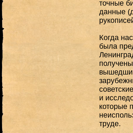
точные б
данные (
рукописей
Когда на
была пред
Ленингра
получены
вышедшие
зарубежн
советские
и исслед
которые 
неисполь
труде.