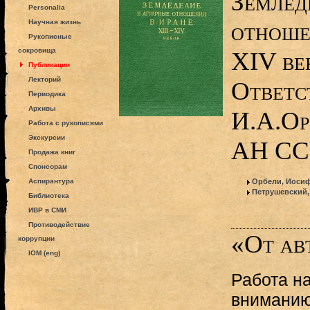
Землед
Personalia
отноше
Научная жизнь
Рукописные
сокровища
XIV ве
Публикации
Лекторий
Ответс
Периодика
Архивы
И.А.Орб
Работа с рукописями
Экскурсии
АН ССС
Продажа книг
Спонсорам
Аспирантура
Орбели, Иоси
Петрушевский,
Библиотека
ИВР в СМИ
Противодействие
«От ав
коррупции
IOM (eng)
Работа н
вниманию