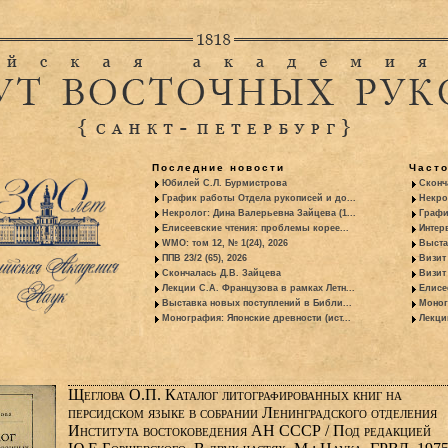
Последние новости
Част
Юбилей С.Л. Бурмистрова
Сконч
График работы Отдела рукописей и до...
Некро
Некролог: Дина Валерьевна Зайцева (1...
Графи
Елисеевские чтения: проблемы корее...
Интер
WMO: том 12, № 1(24), 2026
Выста
ППВ 23/2 (65), 2026
Визит
Скончалась Д.В. Зайцева
Визит 
Лекции С.А. Французова в рамках Летн...
Елисе
Выставка новых поступлений в Библи...
Моног
Монография: Японские древности (ист...
Лекци
Щеглова О.П. Каталог литографированных книг на
персидском языке в собрании Ленинградского отделения
Института востоковедения АН СССР / Под редакцией