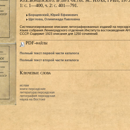
Ю.Е.Борщевского. В двух частях. М.: Наука, ГРВЛ, 1975
1: с. 1—400, ч. 2: с. 401—791.
Борщевский, Юрий Ефимович
Щеглова, Олимпиада Павловна
Систематизированное описание литографированных изданий на персидс
языке собрания Ленинградского отделения Института востоковедения АН
СССР. Содержит 1923 описания для 1250 сочинений.
PDF-файлы
Полный текст первой части каталога
Полный текст второй части каталога
Ключевые слова
ислам
книги персидские
литература персидская
литография персидская
наука на Востоке