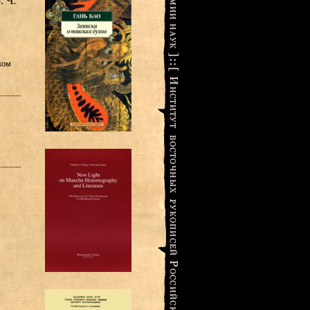
. Ч.
ком