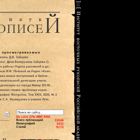
о просматриваемые
алась Д.В. Зайцева
лог: Дина Валерьевна Зайцева (1...
к работы Отдела рукописей и до...
вью И.Ф. Поповой на Радио «Комс...
вка новых поступлений в Библи...
 монгольской делегации участн...
делегации из города Измир (03.06...
евские чтения: проблемы корее...
рафия: Mongolica. Том XXIX, 2026, № 2
и С.А. Французова в рамках Летн...
На сайте СПб ИВР РАН
Всего публикаций
11046
Монографий
1611
Статей
9172