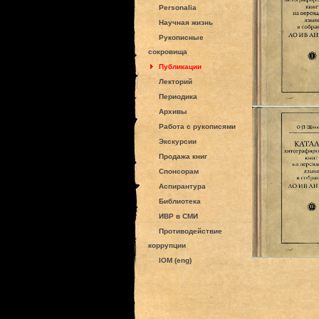
Personalia
Научная жизнь
Рукописные
сокровища
Публикации
Лекторий
Периодика
Архивы
Работа с рукописями
Экскурсии
Продажа книг
Спонсорам
Аспирантура
Библиотека
ИВР в СМИ
Противодействие
коррупции
IOM (eng)