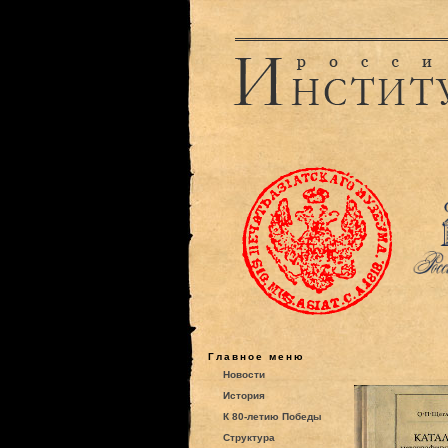
Главное меню
Новости
История
К 80-летию Победы
Структура