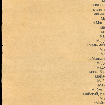
м
магия
магия 
магия
М
ал-Магр
ма
м
ма
Мад
«Маджму‘а
Ма
Ма
«Мадхья
мад
мад
мазхаб 
Майа
Май
Май
Маймон
Майский, И
Ма
«Майт