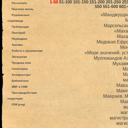
1-50
51-100
101-150
151-200
201-250
25
Personalia
550
551-600
601-
Научная жизнь
«Манджушри
Рукописные
М
сокровища
Марсельск
Публикации
«Маха
Лекторий
Маха
Периодика
Медовая Ефро
Архивы
Мо
Работа с рукописями
«Море значений, у
Экскурсии
Муллокандов А
Мухам
Продажа книг
Ма
Спонсорам
М
Аспирантура
м
Библиотека
Мава
ИВР в СМИ
Маве
Противодействие
Мавраев, 
коррупции
Ма
IOM (eng)
м
ма
магистр
маги