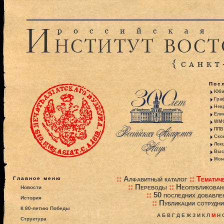
Пос
Юби
Гра
Некр
Ели
WMO:
ППВ 
Ско
Лекц
Выс
Моно
::
Алфавитный каталог
::
Тематиче
Главное меню
::
Переводы
::
Неопубликова
Новости
::
50 последних добавле
История
::
Публикации сотрудни
К 80-летию Победы
А
Б
В
Г
Д
Е
Ж
З
И
К
Л
М
Н
Структура