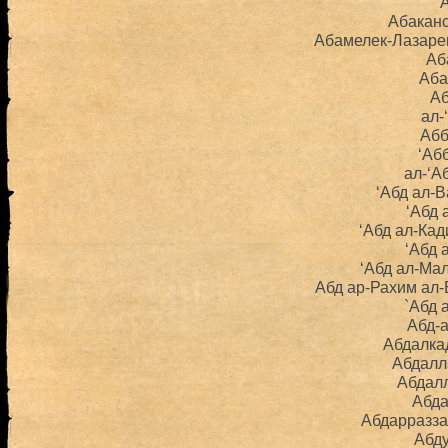
Абаканс
Абамелек-Лазаре
Аб
Аба
А
ал-
Абб
‘Аб
ал-‘А
‘Абд ал-В
‘Абд 
‘Абд ал-Ка
‘Абд 
‘Абд ал-Ма
Абд ар-Рахим ал
`Абд 
Абд-
Абдалка
Абдалл
Абдал
Абд
Абдарразза
Абд