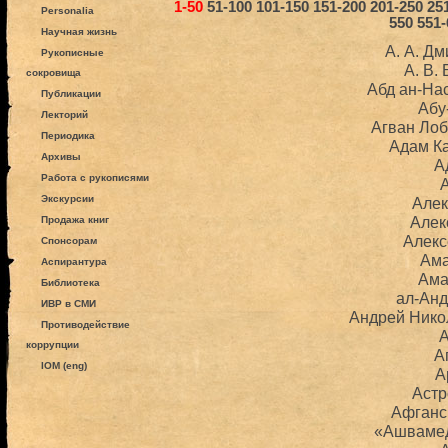
1-50
51-100
101-150
151-200
201-250
25
Personalia
550
551-
Научная жизнь
А. А. Д
Рукописные
А. В.
сокровища
Абд ан-На
Публикации
Абу
Лекторий
Агван Ло
Периодика
Адам К
Архивы
А
Работа с рукописями
Экскурсии
Алек
Алекс
Продажа книг
Алекс
Спонсорам
Ам
Аспирантура
Ама
Библиотека
ал-Ан
ИВР в СМИ
Андрей Нико
Противодействие
А
коррупции
А
IOM (eng)
А
Аст
Афганс
«Ашваме