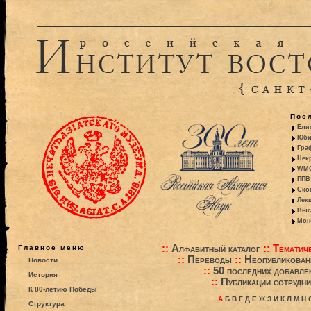
Пос
Ели
Юби
Гра
Некр
WMO:
ППВ 
Ско
Лекц
Выс
Моно
::
Алфавитный каталог
::
Тематиче
Главное меню
::
Переводы
::
Неопубликова
Новости
::
50 последних добавле
История
::
Публикации сотрудни
К 80-летию Победы
А
Б
В
Г
Д
Е
Ж
З
И
К
Л
М
Н
Структура