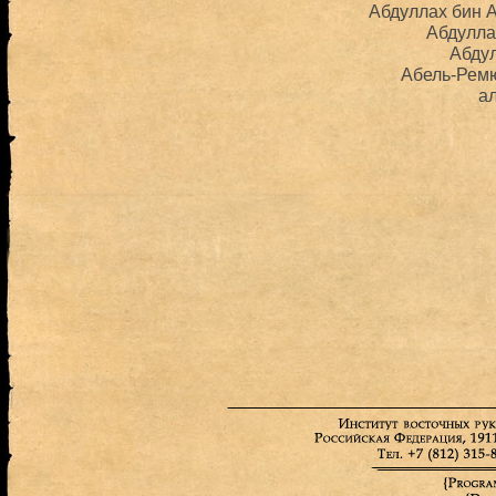
Абдуллах бин 
Абдулла
Абду
Абель-Рем
а