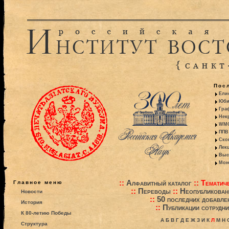
Пос
Ели
Юби
Гра
Некр
WMO:
ППВ 
Ско
Лекц
Выс
Моно
::
Алфавитный каталог
::
Тематиче
Главное меню
::
Переводы
::
Неопубликова
Новости
::
50 последних добавле
История
::
Публикации сотрудни
К 80-летию Победы
А
Б
В
Г
Д
Е
Ж
З
И
К
Л
М
Н
Структура