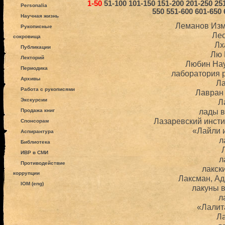
1-50
51-100
101-150
151-200
201-250
25
Personalia
550
551-600
601-650
Научная жизнь
Леманов Из
Рукописные
Ле
сокровища
Лх
Публикации
Лю 
Лекторий
Любин На
Периодика
лаборатория 
Архивы
Л
Работа с рукописями
Лавран
Экскурсии
Л
лады 
Продажа книг
Лазаревский инсти
Спонсорам
«Лайли 
Аспирантура
л
Библиотека
ИВР в СМИ
л
Противодействие
лакск
коррупции
Лаксман, А
IOM (eng)
лакуны 
л
«Лалит
Л