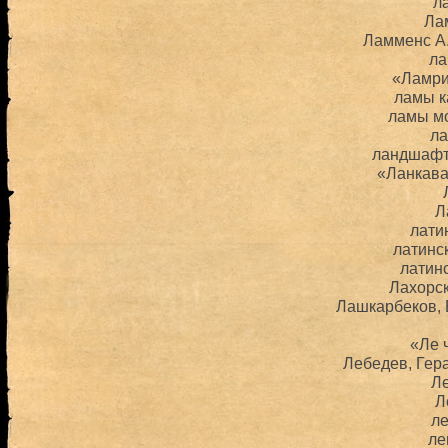
л
Ла
Ламменс А.
ла
«Ламр
ламы 
ламы м
л
ландшафт
«Ланкава
Л
лати
латинс
латин
Лахорс
Лашкарбеков,
«Ле 
Лебедев, Гер
Л
Л
л
ле