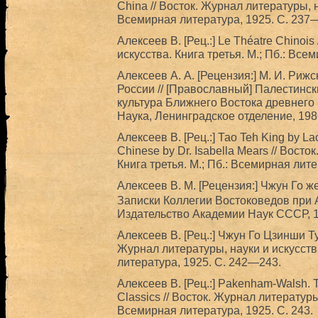
China // Восток. Журнал литературы, н
Всемирная литература, 1925. С. 237
Алексеев В. [Рец.:] Le Théatre Chinois
искусства. Книга третья. М.; Пб.: Вс
Алексеев А. А. [Рецензия:] М. И. Риж
России // [Православный] Палестински
культура Ближнего Востока древнего 
Наука, Ленинградское отделение, 198
Алексеев В. [Рец.:] Тао Teh King by Lao
Chinese by Dr. Isabella Mears // Вост
Книга третья. М.; Пб.: Всемирная лит
Алексеев В. М. [Рецензия:] Чжун Г
Записки Коллегии Востоковедов при А
Издательство Академии Наук СССР, 1
Алексеев В. [Рец.:] Чжун Го Цзинши Т
Журнал литературы, науки и искусства
литература, 1925. С. 242—243.
Алексеев В. [Рец.:] Pakenham-Walsh. Th
Classics // Восток. Журнал литературы,
Всемирная литература, 1925. С. 243.