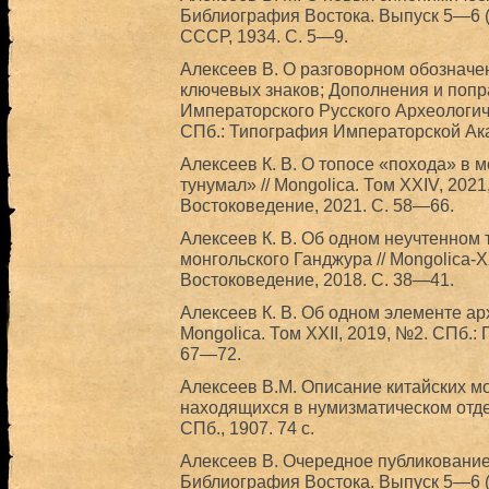
Библиография Востока. Выпуск 5—6 (1
СССР, 1934. С. 5—9.
Алексеев В. О разговорном обозначе
ключевых знаков; Дополнения и попра
Императорского Русского Археологич
СПб.: Типография Императорской Ака
Алексеев К. В. О топосе «похода» в 
тунумал» // Mongolica. Том XXIV, 202
Востоковедение, 2021. С. 58—66.
Алексеев К. В. Об одном неучтенном 
монгольского Ганджура // Mongolica-X
Востоковедение, 2018. С. 38—41.
Алексеев К. В. Об одном элементе ар
Mongolica. Том XXII, 2019, №2. СПб.:
67—72.
Алексеев В.М. Описание китайских м
находящихся в нумизматическом отд
СПб., 1907. 74 с.
Алексеев В. Очередное публикование 
Библиография Востока. Выпуск 5—6 (1