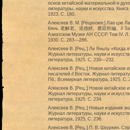
основ китайской материальной и духо
литературы, науки и искусства. Книга 
1923. С. 180.
Алексеев В. М. [Рецензия:] Лао цзе Л
бянь. 老解老。道德經。蔡廷幹編。// Записки
Азиатском Музее АН СССР. Том IV. Л
1930. С. 283—286.
Алексеев В. [Рец.:] Ли Яньпу. «Когда 
Журнал литературы, науки и искусства
литература, 1925. С. 230—232.
Алексеев В. [Рец.:] Новое китайское 
писателей // Восток. Журнал литератур
Пб.: Всемирная литература, 1925. С.
Алексеев В. [Рец.:] Новое китайское и
Журнал литературы, науки и искусства
литература, 1925. С. 234.
Алексеев В. [Рец.:] Новые издания зн
Журнал литературы, науки и искусства
литература, 1925. С. 236.
Алексеев В. [Рец.:] П. В. Шкуркин. С