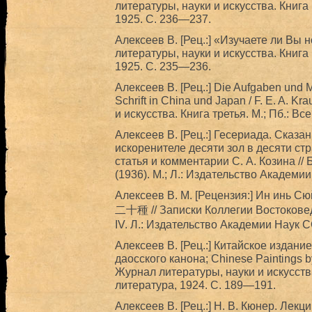
литературы, науки и искусства. Книга
1925. С. 236—237.
Алексеев В. [Рец.:] «Изучаете ли Вы 
литературы, науки и искусства. Книга
1925. С. 235—236.
Алексеев В. [Рец.:] Die Aufgaben und 
Schrift in China und Japan / F. E. A. K
и искусства. Книга третья. М.; Пб.: В
Алексеев В. [Рец.:] Гесериада. Сказа
искоренителе десяти зол в десяти ст
статья и комментарии С. А. Козина //
(1936). М.; Л.: Издательство Академи
Алексеев В. М. [Рецензия:] Ин инь
二十種 // Записки Коллегии Востокове
IV. Л.: Издательство Академии Наук 
Алексеев В. [Рец.:] Китайское издани
даосского канона; Chinese Paintings b
Журнал литературы, науки и искусства
литература, 1924. С. 189—191.
Алексеев В. [Рец.:] Н. В. Кюнер. Лек