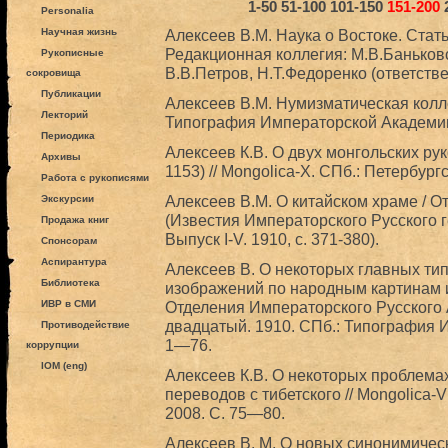
1-50
51-100
101-150
151-200
Personalia
Научная жизнь
Алексеев В.М. Наука о Востоке. Стать
Редакционная коллегия: М.В.Баньковс
Рукописные
В.В.Петров, Н.Т.Федоренко (ответств
сокровища
Публикации
Алексеев В.М. Нумизматическая колл
Лекторий
Типография Императорской Академии
Периодика
Алексеев К.В. О двух монгольских р
Архивы
1153) // Mongolica-X. СПб.: Петербур
Работа с рукописями
Алексеев В.М. О китайском храме / Отд
Экскурсии
(Известия Императорского Русского г
Продажа книг
Выпуск I-V. 1910, с. 371-380).
Спонсорам
Аспирантура
Алексеев В. О некоторых главных тип
Библиотека
изображений по народным картинам и
ИВР в СМИ
Отделения Императорского Русского 
двадцатый. 1910. СПб.: Типография 
Противодействие
1—76.
коррупции
IOM (eng)
Алексеев К.В. О некоторых проблема
переводов с тибетского // Mongolica-V
2008. С. 75—80.
Алексеев В. М. О новых синонимическ