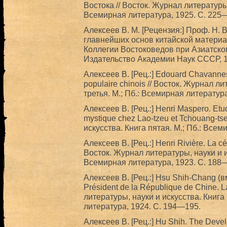
Востока // Восток. Журнал литературы,
Всемирная литература, 1925. С. 225
Алексеев В. М. [Рецензия:] Проф. Н. 
главнейших основ китайской материал
Коллегии Востоковедов при Азиатском
Издательство Академии Наук СССР, 1
Алексеев В. [Рец.:] Edouard Chavannes.
populaire chinоis // Восток. Журнал л
третья. М.; Пб.: Всемирная литература
Алексеев В. [Рец.:] Henri Maspero. Etude
mystique chez Lao-tzeu et Tchouang-ts
искусства. Книга пятая. М.; Пб.: Всем
Алексеев В. [Рец.:] Henri Rivière. La cé
Восток. Журнал литературы, науки и ис
Всемирная литература, 1923. С. 188
Алексеев В. [Рец.:] Hsu Shih-Chang (
Président de la République de Chine. L
литературы, науки и искусства. Книга
литература, 1924. С. 194—195.
Алексеев В. [Рец.:] Hu Shih. The Devel