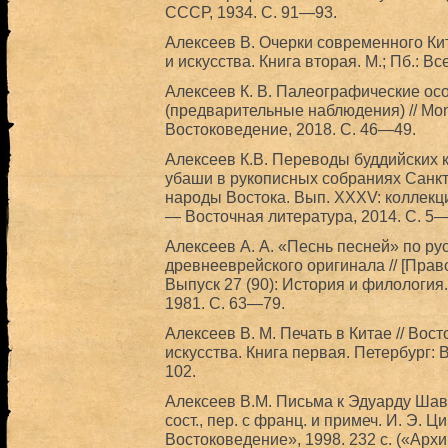
СССР, 1934. С. 91—93.
Алексеев В. Очерки современного Кит
и искусства. Книга вторая. М.; Пб.: 
Алексеев К. В. Палеографические ос
(предварительные наблюдения) // Mon
Востоковедение, 2018. С. 46—49.
Алексеев К.В. Переводы буддийских 
убаши в рукописных собраниях Санкт-
народы Востока. Вып. XXXV: коллекци
— Восточная литература, 2014. С. 5—
Алексеев А. А. «Песнь песней» по рус
древнееврейского оригинала // [Прав
Выпуск 27 (90): История и филология.
1981. С. 63—79.
Алексеев В. М. Печать в Китае // Вос
искусства. Книга первая. Петербург:
102.
Алексеев В.М. Письма к Эдуарду Шава
сост., пер. с франц. и примеч. И. Э. 
Востоковедение», 1998. 232 с. («Арх