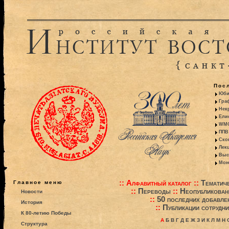
Пос
Юби
Гра
Некр
Ели
WMO:
ППВ 
Ско
Лекц
Выс
Моно
::
Алфавитный каталог
::
Тематиче
Главное меню
::
Переводы
::
Неопубликова
Новости
::
50 последних добавле
История
::
Публикации сотрудни
К 80-летию Победы
А
Б
В
Г
Д
Е
Ж
З
И
К
Л
М
Н
Структура