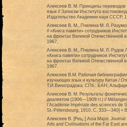
Алексеев В. М. Принципы переводов 
язык // Записки Института востоковеде
Издательство Академии наук СССР, 1
Алексеев В. М., Пчелина М. Л. Разум
// «Книга памяти» сотрудников Инст
на фронтах Великой Отечественной во
1967.
Алексеев В. М., Пчелина М. Л. Рудов 
«Книга памяти» сотрудников Институ
на фронтах Великой Отечественной во
1967.
Алексеев В.М. Рабочая библиография 
изучающих язык и культуру Китая / Отв
Т.И.Виноградова. СПб.: БАН; Альфарет
Алексеев В. М. Результаты фонетиче
диалектом (1906—1909 гг.) // Mélanges a
l’Académie Impériale des sciences de 
St.-Pétersbourg, 1910. С. 333—340] = 
Алексеев В. [Рец.:] Asia Major. Journal
Arts and Civilisations of the Far East a