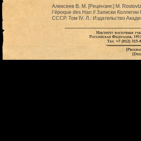
Алексеев В. М. [Рецензия:] M. Rostovtze
l’époque des Han // Записки Коллеги
СССР. Том IV. Л.: Издательство Акад