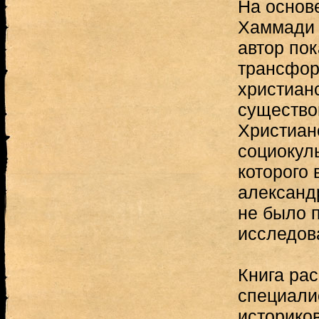
На основе
Хаммади 
автор пок
трансфор
христиан
существо
Христиан
социокуль
которого
александ
не было 
исследов
Книга рас
специали
историков