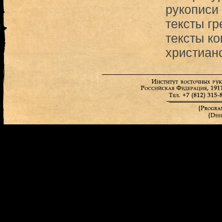
рукописи 
тексты гр
тексты ко
христиан