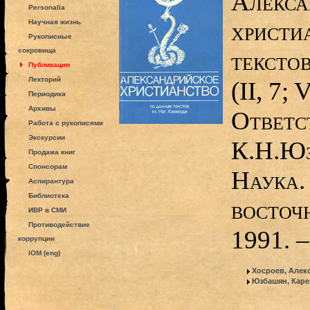
Алекса
Personalia
христи
Научная жизнь
Рукописные
сокровища
тексто
Публикации
Лекторий
(II, 7; 
Периодика
Архивы
Ответс
Работа с рукописями
Экскурсии
К.Н.Юз
Продажа книг
Спонсорам
Наука.
Аспирантура
Библиотека
восточ
ИВР в СМИ
Противодействие
1991. –
коррупции
IOM (eng)
Хосроев, Алек
Юзбашян, Каре