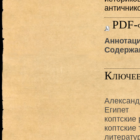
античнико
PDF-
Аннотаци
Содержа
Ключев
Александ
Египет
коптские 
коптские 
литерату