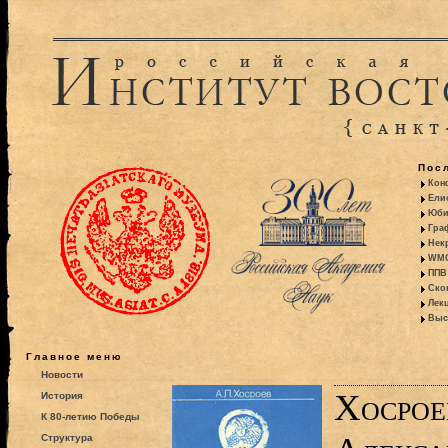
Пос
Кон
Ели
Юби
Гра
Некр
WMO:
ППВ 
Ско
Лекц
Выс
Главное меню
Новости
Хосрое
История
К 80-летию Победы
Структура