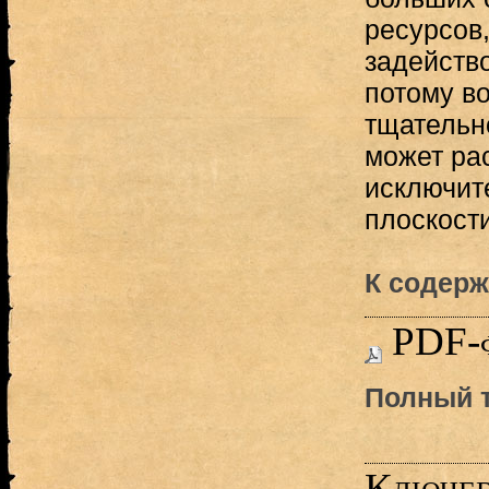
ресурсов,
задейство
потому во
тщательно
может ра
исключит
плоскости
К содерж
PDF-
Полный т
Ключев