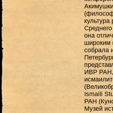
Акимушки
(философ
культура 
Среднего 
она отли
широким 
собрала 
Петербур
представ
ИВР РАН,
исмаилит
(Великобри
Ismaili S
РАН (Кунс
Музей ис