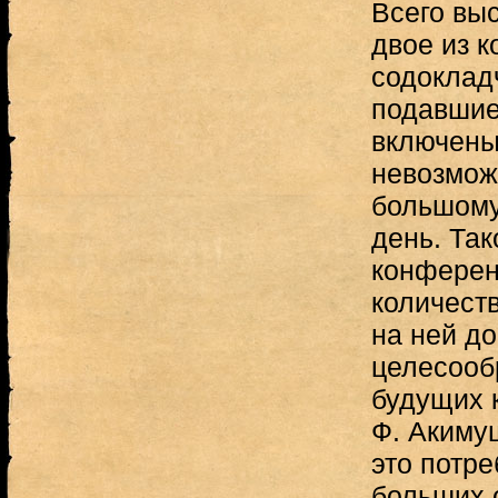
Всего вы
двое из 
содокладч
подавшие
включены
невозмож
большому
день. Так
конферен
количест
на ней до
целесооб
будущих 
Ф. Акиму
это потр
больших 