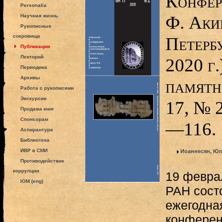
Конфер
Personalia
Ф. Аки
Научная жизнь
Рукописные
сокровища
Петербу
Публикации
Лекторий
2020 г.
Периодика
Архивы
памятн
Работа с рукописями
Экскурсии
17, № 2
Продажа книг
Спонсорам
—116.
Аспирантура
Библиотека
ИВР в СМИ
Иоаннесян, Юл
Противодействие
коррупции
19 феврал
IOM (eng)
РАН сост
ежегодна
конферен