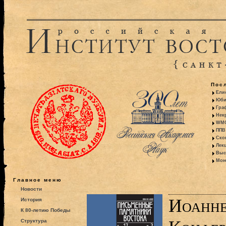
Пос
Ели
Юби
Гра
Некр
WMO:
ППВ 
Ско
Лекц
Выс
Моно
Главное меню
Новости
Иоанне
История
К 80-летию Победы
Структура