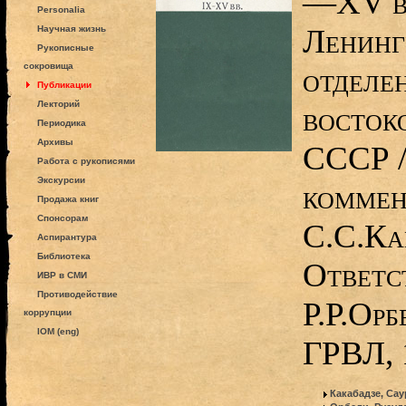
—XV вв
Personalia
Ленинг
Научная жизнь
Рукописные
сокровища
отделе
Публикации
Лекторий
восток
Периодика
Архивы
СССР /
Работа с рукописями
Экскурсии
коммен
Продажа книг
Спонсорам
С.С.Ка
Аспирантура
Библиотека
Ответс
ИВР в СМИ
Противодействие
Р.Р.Орб
коррупции
IOM (eng)
ГРВЛ, 
Какабадзе, Са