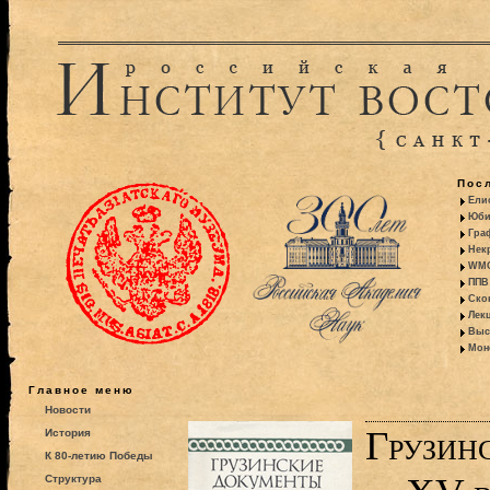
Пос
Ели
Юби
Гра
Некр
WMO:
ППВ 
Ско
Лекц
Выс
Моно
Главное меню
Новости
Грузин
История
К 80-летию Победы
Структура