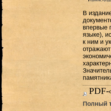
Орбели, Русуд
В издание
документ
впервые 
языке), 
к ним и у
отражают
экономич
характерн
Значител
памятник
PDF-
Полный т