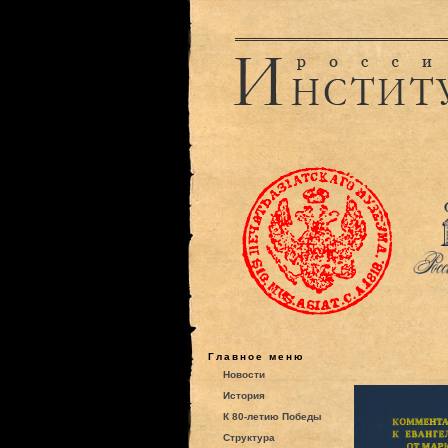
Главное меню
Новости
История
К 80-летию Победы
Структура