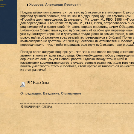
Хосроев, Александр Леонович
Предлагаемая книга является третьей, публикуемой в этой серии. В русс
перевод данного пособия, так же, как и в двух предыдущих случаях (см.
«Пособие для переводчика. Евангелие от Матфея». М., РБО, 1998 и «Пос
для переводчика. Евангелие от Луки». М., РБО, 1999), потребовалось вне
ряд изменений и дополнений. Читатель вправе спросить, зачем Объеди
Библейским Обществам нужно публиковать «Пособие для переводчика»,
уже существуют хорошие и доступные традиционные комментарии, в ко
можно найти объяснение всех реалий, встречающихся в Библии? Почему
комментариев не достаточно? Чем существенным отличается «Пособие 
переводчика» от них, чтобы оправдать еще одну публикацию такого рода
Прежде всего следует подчеркнуть, что эта книга вовсе не предназначен
заменить комментарии такого рода. Они необходимы любому переводчик
серьезно относящемуся к своей работе. Однако между этой книгой и
названными комментариями есть существенные различия, и для того чт
понять уместность этого «Пособия», стоит кратко остановиться на некот
из этих различий.
PDF-файлы
От редакции, Введение, Оглавление
Ключевые слова