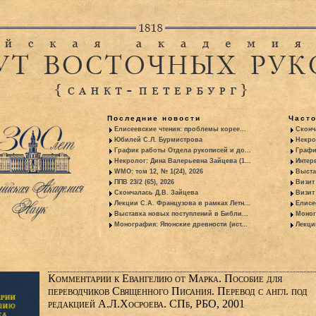
Последние новости
Част
Елисеевские чтения: проблемы корее...
Сконч
Юбилей С.Л. Бурмистрова
Некро
График работы Отдела рукописей и до...
Графи
Некролог: Дина Валерьевна Зайцева (1...
Интер
WMO: том 12, № 1(24), 2026
Выста
ППВ 23/2 (65), 2026
Визит
Скончалась Д.В. Зайцева
Визит 
Лекции С.А. Французова в рамках Летн...
Елисе
Выставка новых поступлений в Библи...
Моног
Монография: Японские древности (ист...
Лекци
Комментарии к Евангелию от Марка. Пособие для
переводчиков Священного Писания. Перевод с англ. под
редакцией А.Л.Хосроева. СПб, РБО, 2001