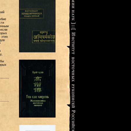
кий
обие
сти
ненным
 если
торых
 этих
для
?
а
у,
обы
орых