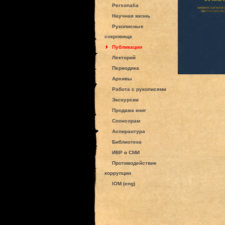
Personalia
Научная жизнь
Рукописные
сокровища
Публикации
Лекторий
Периодика
Архивы
Работа с рукописями
Экскурсии
Продажа книг
Спонсорам
Аспирантура
Библиотека
ИВР в СМИ
Противодействие
коррупции
IOM (eng)