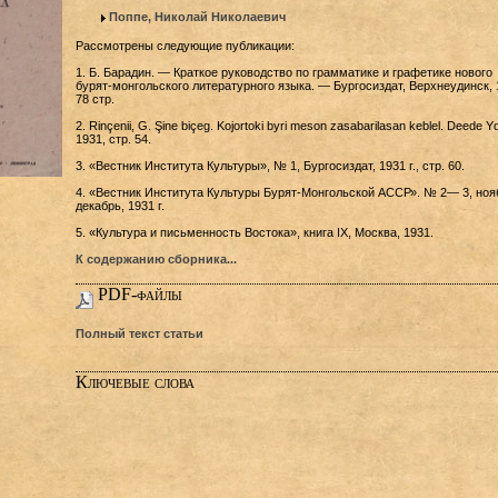
Поппе, Николай Николаевич
Рассмотрены следующие публикации:
1. Б. Барадин. — Краткое руководство по грамматике и графетике нового
бурят-монгольского литературного языка. — Бургосиздат, Верхнеудинск, 
78 стр.
2. Rinçenii, G. Şine biçeg. Kojortoki byri meson zasabarilasan keblel. Deede Y
1931, стр. 54.
3. «Вестник Института Культуры», № 1, Бургосиздат, 1931 г., стр. 60.
4. «Вестник Института Культуры Бурят-Монгольской АССР». № 2— 3, но
декабрь, 1931 г.
5. «Культура и письменность Востока», книга IX, Москва, 1931.
К содержанию сборника...
PDF-файлы
Полный текст статьи
Ключевые слова