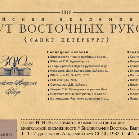
Последние новости
Част
Елисеевские чтения: проблемы корее...
Сконч
Юбилей С.Л. Бурмистрова
Некро
График работы Отдела рукописей и до...
Графи
Некролог: Дина Валерьевна Зайцева (1...
Интер
WMO: том 12, № 1(24), 2026
Выста
ППВ 23/2 (65), 2026
Визит
Скончалась Д.В. Зайцева
Визит 
Лекции С.А. Французова в рамках Летн...
Елисе
Выставка новых поступлений в Библи...
Моног
Монография: Японские древности (ист...
Лекци
Поппе Н. Н. Новые работы в области латинизации
монгольской письменности // Библиография Востока. Вып
1. Л.: Издательство Академии наук СССР, 1932. С. 42—