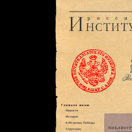
Главное меню
Новости
История
К 80-летию Победы
Структура