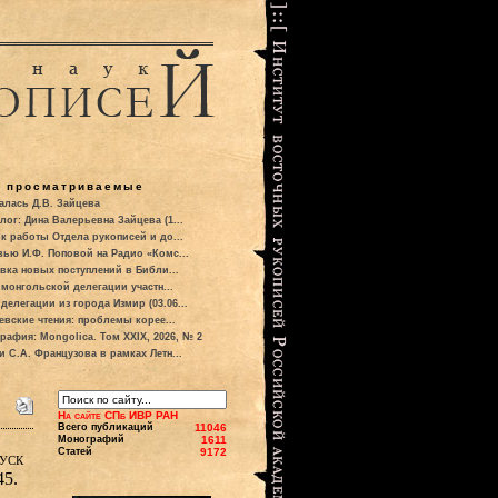
о просматриваемые
алась Д.В. Зайцева
лог: Дина Валерьевна Зайцева (1...
к работы Отдела рукописей и до...
вью И.Ф. Поповой на Радио «Комс...
вка новых поступлений в Библи...
 монгольской делегации участн...
делегации из города Измир (03.06...
евские чтения: проблемы корее...
рафия: Mongolica. Том XXIX, 2026, № 2
и С.А. Французова в рамках Летн...
На сайте СПб ИВР РАН
Всего публикаций
11046
Монографий
1611
Статей
9172
уск
45.