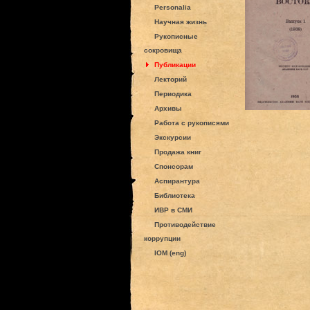
Personalia
Научная жизнь
Рукописные
сокровища
Публикации
Лекторий
Периодика
Архивы
Работа с рукописями
Экскурсии
Продажа книг
Спонсорам
Аспирантура
Библиотека
ИВР в СМИ
Противодействие
коррупции
IOM (eng)