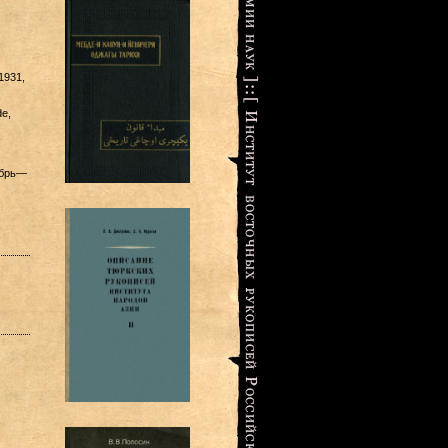
1931,
de,
ябрь—