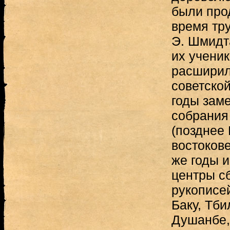
были про
время тру
Э. Шмидта
их ученик
расширил
советской
годы заме
собрания
(позднее 
востоков
же годы 
центры с
рукописей
Баку, Тби
Душанбе,