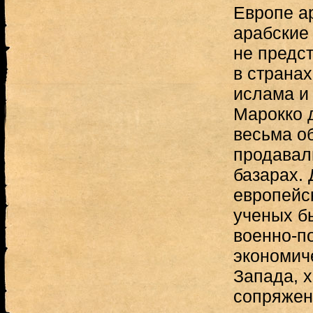
Европе а
арабские 
не предс
в страна
ислама и 
Марокко 
весьма о
продавали
базарах. 
европейс
ученых б
военно-по
экономич
Запада, х
сопряжен