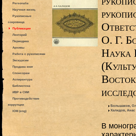
рукопи
Personalia
рукопис
Научная жизнь
Рукописные
сокровища
Ответс
Публикации
Лекторий
О. Г. Б
Периодика
Архивы
Наука 
Работа с рукописями
Экскурсии
(Культ
Продажа книг
Спонсорам
Восток
Аспирантура
Библиотека
исслед
ИВР в СМИ
Противодействие
коррупции
Большаков, Ол
Халидов, Анас
IOM (eng)
В моногр
характер