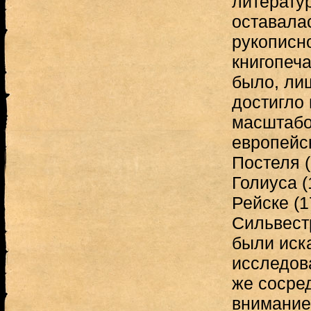
литерату
оставала
рукописно
книгопеча
было, лиш
достигло
масштабо
европейск
Постеля (
Голиуса 
Рейске (
Сильвест
были иск
исследов
же сосре
внимание