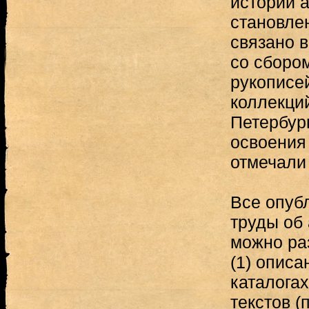
истории а
становлен
связано в
со сборо
рукописе
коллекци
Петербург
освоения
отмечали 
Все опуб
труды об
можно ра
(1) описа
каталогах,
текстов (