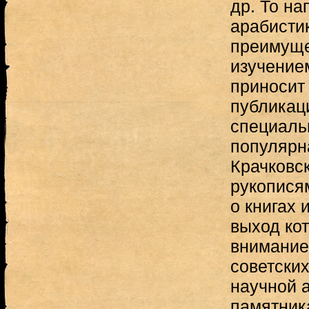
др. То на
арабистик
преимуще
изучение
приносит
публикац
специаль
популярна
Крачковс
рукопися
о книгах 
выход кот
внимание
советских
научной 
памятник