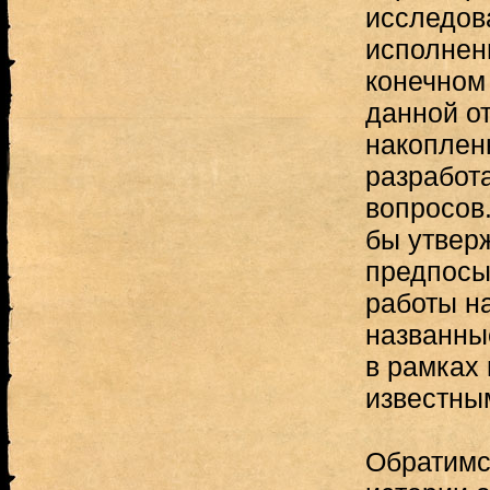
исследов
исполнен
конечном
данной о
накоплен
разработ
вопросов
бы утвер
предпосы
работы н
названны
в рамках
известны
Обратимс