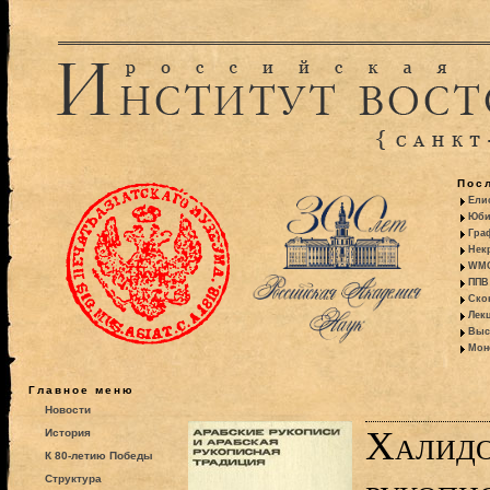
Пос
Ели
Юби
Гра
Некр
WMO:
ППВ 
Ско
Лекц
Выс
Моно
Главное меню
Новости
Халидо
История
К 80-летию Победы
Структура