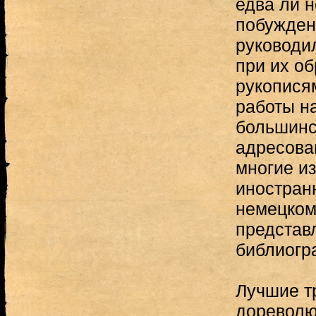
едва ли 
побужден
руководи
при их о
рукописям
работы н
большинс
адресова
многие и
иностран
немецком
представ
библиогр
Лучшие т
дореволю