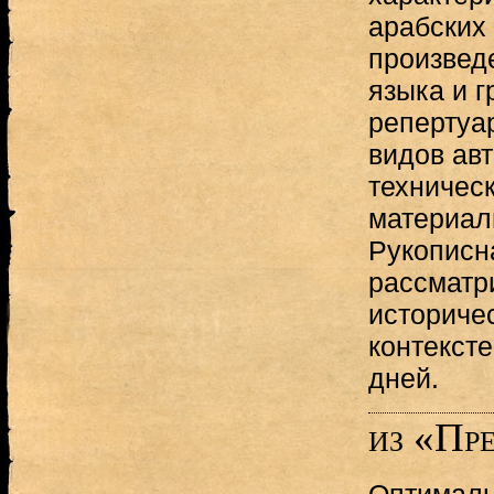
арабских
произведе
языка и 
репертуа
видов авт
техничес
материал
Рукописн
рассматр
историче
контекст
дней.
из «Пр