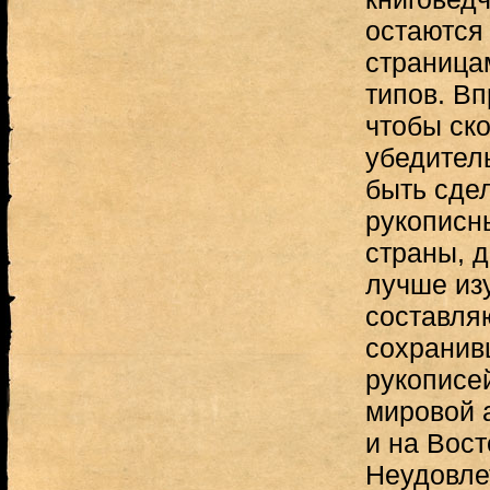
остаются
страница
типов. Вп
чтобы ск
убедител
быть сде
рукописн
страны, 
лучше из
составля
сохранив
рукописе
мировой 
и на Вост
Неудовле