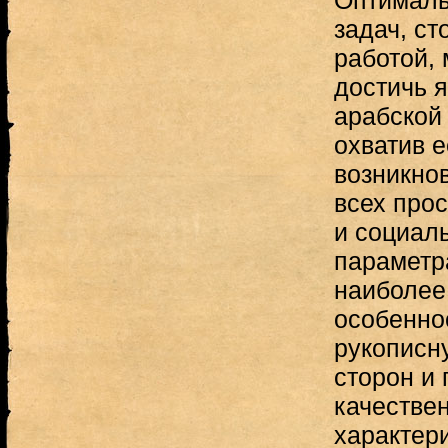
Оптималь
задач, с
работой,
достичь 
арабской
охватив е
возникнов
всех про
и социал
параметр
наиболее
особенно
рукописн
сторон и 
качестве
характер