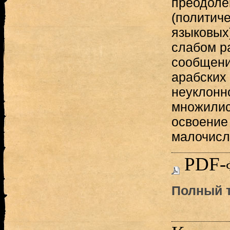
преодоле
(политиче
языковых)
слабом р
сообщени
арабских
неуклонн
множилис
освоение
малочисл
PDF-
Полный т