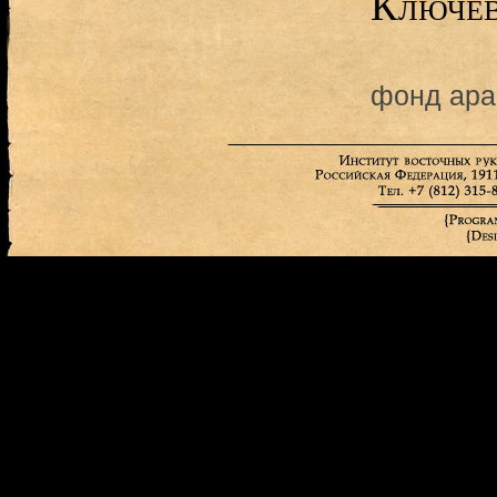
Ключев
фонд ара