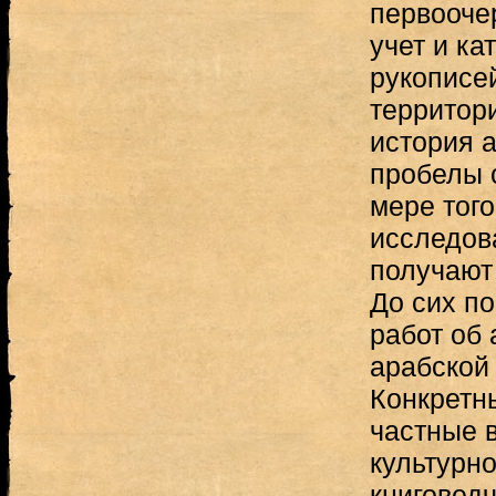
первооче
учет и ка
рукописе
территор
история 
пробелы 
мере того
исследов
получают
До сих п
работ об 
арабской
Конкретн
частные 
культурно
книговедч