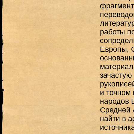
фрагмент
переводом
литерату
работы п
сопредел
Европы, С
основанн
материал
зачастую
рукописе
и точном
народов 
Средней 
найти в 
источник