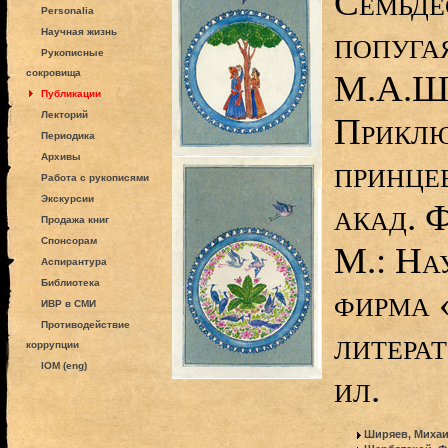
Семьде
Personalia
попугая
Научная жизнь
Рукописные
сокровища
М.А.Ши
Публикации
Лекторий
Приклю
Периодика
Архивы
принцев
Работа с рукописями
Экскурсии
акад. Ф
Продажа книг
Спонсорам
М.: На
Аспирантура
Библиотека
фирма 
ИВР в СМИ
Противодействие
литерат
коррупции
IOM (eng)
ил.
Ширяев, Михаи