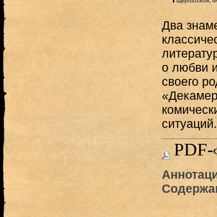
Щербатской, Ф
Два знам
классиче
литерату
о любви и
своего р
«Декамер
комическ
ситуаций.
PDF-
Аннотаци
Содержа