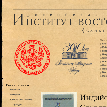
Пос
Ели
Юби
Гра
Некр
WMO:
ППВ 
Ско
Лекц
Выс
Моно
Главное меню
Новости
Индийс
История
К 80-летию Победы
Структура