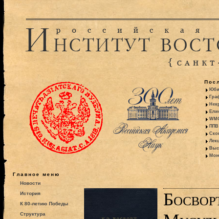
Пос
Юби
Гра
Некр
Ели
WMO:
ППВ 
Ско
Лекц
Выс
Моно
Главное меню
Новости
Босвор
История
К 80-летию Победы
Структура