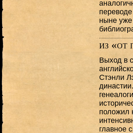
аналогич
переводе 
ныне уже
библиогр
из «от
Выход в с
английско
Стэнли Л
династии
генеалог
историче
положил 
интенсивн
главное 