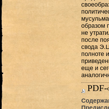
своеобра
политиче
мусульма
образом 
не утрати
после по
свода Э.
полноте 
приведен
еще и се
аналогич
PDF-
Содержан
Предисло