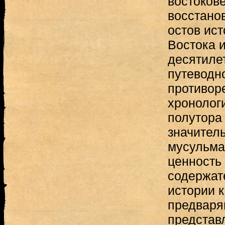
востоков
восстано
остов ис
Востока и
десятиле
путеводн
противор
хронологи
полутора
значител
мусульма
ценность
содержат
истории 
предваря
представ