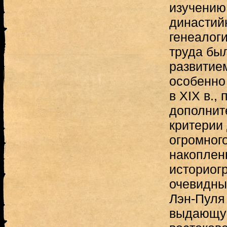
изучению
династий
генеалоги
труда бы
развитие
особенно
в XIX в.,
дополнит
критерии
огромног
накоплен
историог
очевидных
Лэн-Пуля
выдающую