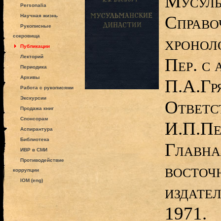
Мусуль
Personalia
Справо
Научная жизнь
Рукописные
сокровища
хронол
Публикации
Лекторий
Пер. с 
Периодика
Архивы
П.А.Гр
Работа с рукописями
Экскурсии
Ответс
Продажа книг
Спонсорам
И.П.Пе
Аспирантура
Библиотека
Главна
ИВР в СМИ
Противодействие
восточ
коррупции
IOM (eng)
издате
1971.