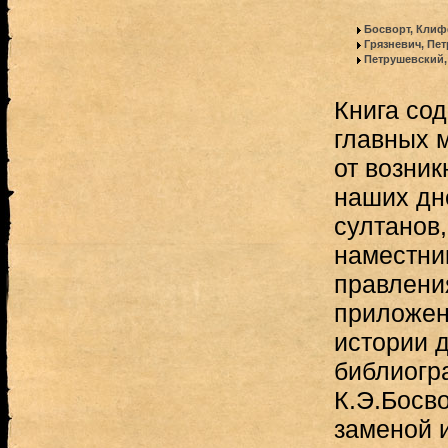
Босворт, Кли
Грязневич, Пе
Петрушевский,
Книга сод
главных 
от возни
наших дн
султанов,
наместник
правлени
приложен
истории 
библиогр
К.Э.Босв
заменой 