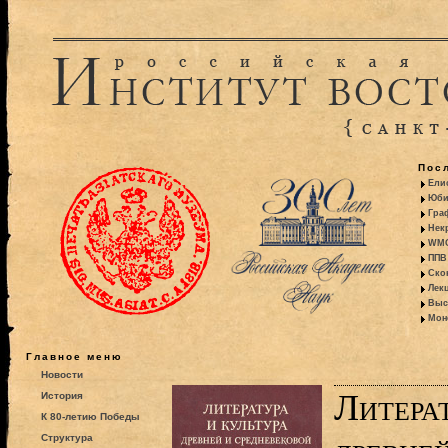
Пос
Ели
Юби
Гра
Некр
WMO:
ППВ 
Ско
Лекц
Выс
Моно
Главное меню
Новости
Литерат
История
К 80-летию Победы
Структура