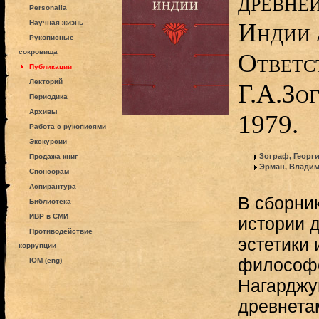
древне
Personalia
Индии /
Научная жизнь
Рукописные
сокровища
Ответс
Публикации
Лекторий
Г.А.Зог
Периодика
Архивы
1979.
Работа с рукописями
Экскурсии
Зограф, Георг
Продажа книг
Эрман, Владим
Спонсорам
Аспирантура
В сборни
Библиотека
ИВР в СМИ
истории 
Противодействие
эстетики 
коррупции
философс
IOM (eng)
Нагарджу
древнета