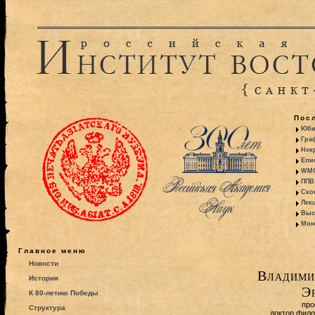
Пос
Юби
Гра
Некр
Ели
WMO:
ППВ 
Ско
Лекц
Выс
Моно
Главное меню
Новости
Владими
История
Э
К 80-летию Победы
про
Структура
доктор фило