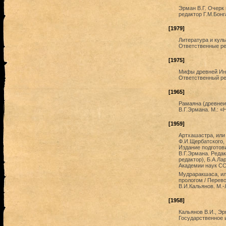
Эрман В.Г. Очерк
редактор Г.М.Бонг
[1979]
Литература и куль
Ответственные ред
[1975]
Мифы древней Инд
Ответственный ред
[1965]
Рамаяна (древнеи
В.Г.Эрмана. М.: «Н
[1959]
Артхашастра, или 
Ф.И.Щербатского,
Издание подготов
В.Г.Эрмана. Реда
редактор), Б.А.Ла
Академии наук ССС
Мудраракшаса, ил
прологом / Перево
В.И.Кальянов. М.-
[1958]
Кальянов В.И., Эр
Государственное 