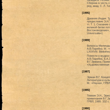
Калидаса. Поэмы / 
Сборник в честь с
ред. акад. С. Л. Т
[1995]
Древняя Индия: Тр
предисловие Э.Н.Т
тт. Т. 1: Сказание
великой битве пот
Востоковедение», 
Universalia»).
[1989]
Вопросы Милинды (
А.В.Парибка. М.: 
LXXXVIII. Bibliothe
Повести о мудрост
А.В.Парибка, Б.А.
В.Г.Эрмана; Приме
«Художественная л
[1987]
Эрман В.Г. Концеп
Литература и куль
М.: «Наука», ГРВЛ,
[1985]
Темкин Э.Н., Эрма
примечания В.Г.Эр
ГРВЛ, 1985. 332 с.
[1980]