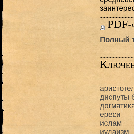
заинтере
PDF-
Полный т
Ключев
аристоте
диспуты 
догматик
ереси
ислам
иудаизм