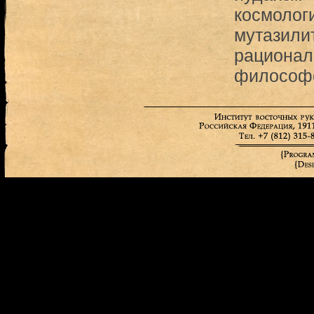
космолог
мутазили
рационал
философс