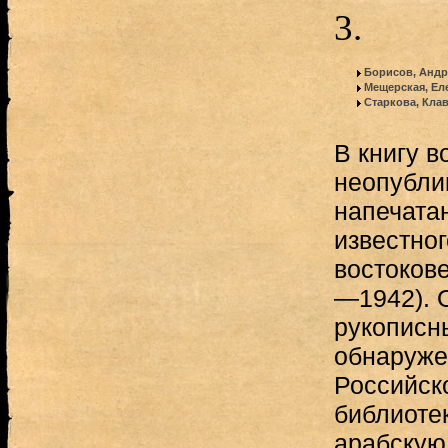
3.
Борисов, Андр
Мещерская, Ел
Старкова, Кла
В книгу в
неопубли
напечата
известног
востокове
—1942). 
рукописны
обнаруже
Российск
библиоте
арабскую