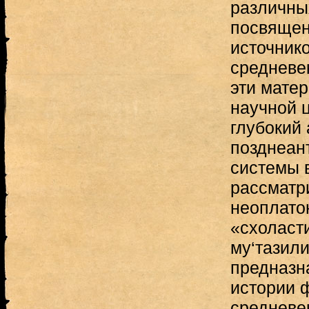
различны
посвящен
источник
средневе
эти мате
научной ц
глубокий 
позднеан
системы 
рассматр
неоплато
«схоласт
му‘тазили
предназн
истории 
средневе