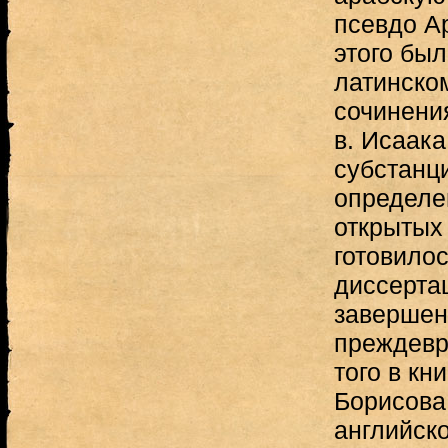
псевдо Ар
этого был
латинском
сочинени
в. Исаак
субстанц
определе
открытых 
готовилос
диссерта
завершен
преждевр
того в кн
Борисова
английско