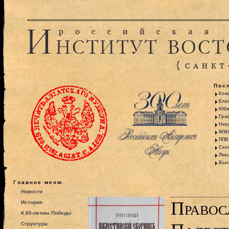
Пос
Кон
Ели
Юби
Гра
Некр
WMO:
ППВ 
Ско
Лекц
Выс
Главное меню
Новости
Правос
История
К 80-летию Победы
Структура