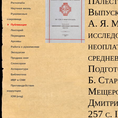
Палест
Personalia
Выпуск
Научная жизнь
Рукописные
сокровища
А. Я. 
Публикации
Лекторий
исслед
Периодика
Архивы
неопла
Работа с рукописями
Экскурсии
средне
Продажа книг
Спонсорам
Подгот
Аспирантура
Библиотека
Б. Стар
ИВР в СМИ
Противодействие
Мещерс
коррупции
IOM (eng)
Дмитри
257 с.