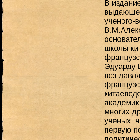
В издани
выдающег
ученого-
В.М.Алекс
основател
школы ки
французс
Эдуарду 
возглавл
французс
китаевед
академика
многих д
ученых, 
первую п
политичес