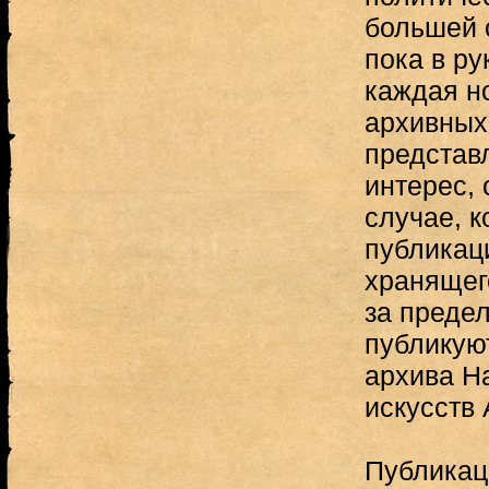
большей 
пока в р
каждая н
архивных
представ
интерес,
случае, к
публикац
хранящег
за преде
публикую
архива Н
искусств 
Публикац