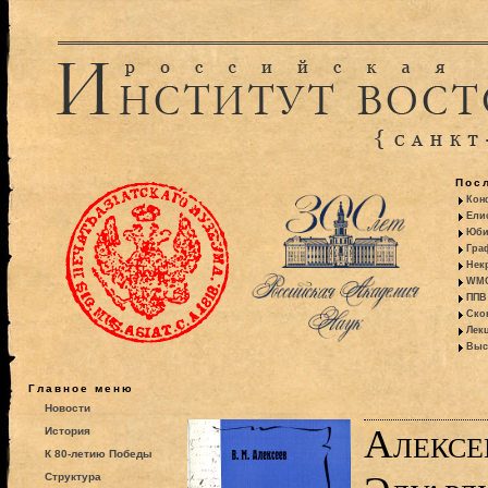
Пос
Кон
Ели
Юби
Гра
Некр
WMO:
ППВ 
Ско
Лекц
Выс
Главное меню
Новости
Алексе
История
К 80-летию Победы
Структура