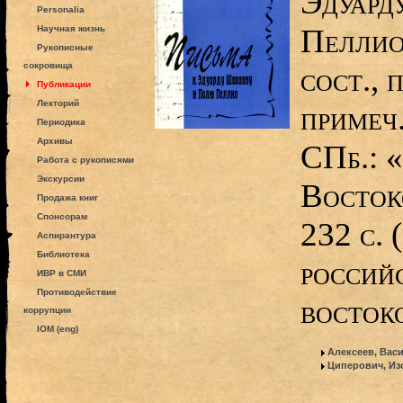
Эдуард
Personalia
Пеллио 
Научная жизнь
Рукописные
сокровища
сост., 
Публикации
Лекторий
примеч.
Периодика
Архивы
СПб.: 
Работа с рукописями
Экскурсии
Восток
Продажа книг
Спонсорам
232 с. 
Аспирантура
Библиотека
россий
ИВР в СМИ
Противодействие
восток
коррупции
IOM (eng)
Алексеев, Вас
Циперович, Из