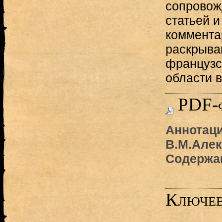
сопровож
статьей 
комментар
раскрыва
французс
области 
PDF-
Аннотаци
В.М.Алек
Содержа
Ключев