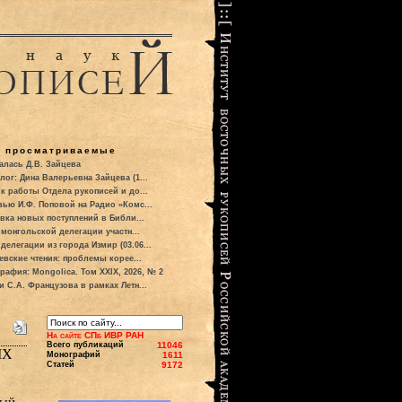
о просматриваемые
алась Д.В. Зайцева
лог: Дина Валерьевна Зайцева (1...
к работы Отдела рукописей и до...
вью И.Ф. Поповой на Радио «Комс...
вка новых поступлений в Библи...
 монгольской делегации участн...
делегации из города Измир (03.06...
евские чтения: проблемы корее...
рафия: Mongolica. Том XXIX, 2026, № 2
и С.А. Французова в рамках Летн...
На сайте СПб ИВР РАН
Всего публикаций
11046
IX
Монографий
1611
Статей
9172