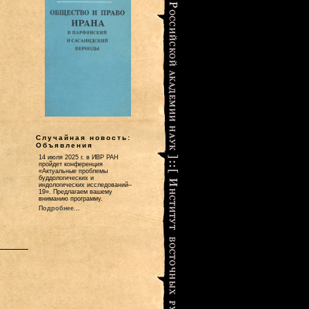
Случайная новость:
Объявления
14 июля 2025 г. в ИВР РАН
пройдет конференция
«Актуальные проблемы
буддологических и
индологических исследований–
19». Предлагаем вашему
вниманию программу.
Подробнее...