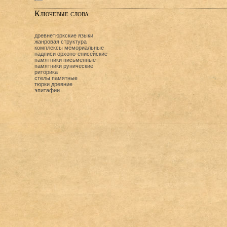
Ключевые слова
древнетюркские языки
жанровая структура
комплексы мемориальные
надписи орхоно-енисейские
памятники письменные
памятники рунические
риторика
стелы памятные
тюрки древние
эпитафии