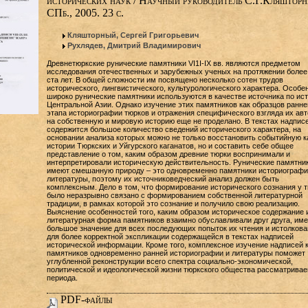
исторических наук / Научный руководитель С.Г.Кляшторн
СПб., 2005. 23 с.
Кляшторный, Сергей Григорьевич
Рухлядев, Дмитрий Владимирович
Древнетюркские рунические памятники VI1I-IX вв. являются предметом
исследования отечественных и зарубежных ученых на протяжении более
ста лет. В общей сложности им посвящено несколько сотен трудов
исторического, лингвистического, культурологического характера. Особе
широко рунические памятники используются в качестве источника по ис
Центральной Азии. Однако изучение этих памятников как образцов ранне
этапа историографии тюрков и отражения специфического взгляда их ав
на собственную и мировую историю еще не проделано. В текстах надпис
содержится большое количество сведений исторического характера, на
основании анализа которых можно не только восстановить событийную к
истории Тюркских и Уйгурского каганатов, но и составить себе общее
представление о том, каким образом древние тюрки воспринимали и
интерпретировали историческую действительность. Рунические памятни
имеют смешанную природу – это одновременно памятники историографи
литературы, поэтому их источниковедческий анализ должен быть
комплексным. Дело в том, что формирование исторического сознания у 
было неразрывно связано с формированием собственной литературной
традиции, в рамках которой это сознание и получило свою реализацию.
Выяснение особенностей того, каким образом историческое содержание 
литературная форма памятников взаимно обуславливали друг друга, име
большое значение для всех последующих попыток их чтения и истолкова
для более корректной экспликации содержащейся в текстах надписей
исторической информации. Кроме того, комплексное изучение надписей 
памятников одновременно ранней историографии и литературы поможет
углубленной реконструкции всего спектра социально-экономической,
политической и идеологической жизни тюркского общества рассматривае
периода.
PDF-файлы