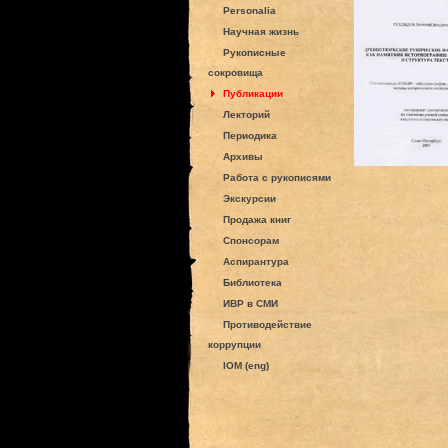
Personalia
Научная жизнь
Рукописные
сокровища
Публикации
Лекторий
Периодика
Архивы
Работа с рукописями
Экскурсии
Продажа книг
Спонсорам
Аспирантура
Библиотека
ИВР в СМИ
Противодействие
коррупции
IOM (eng)