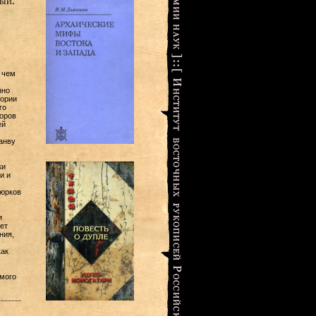
ый.
 чем
нно
тории
го
торов
ей
анву
ки
и и
тюрков
и
ет
ния,
как
мого