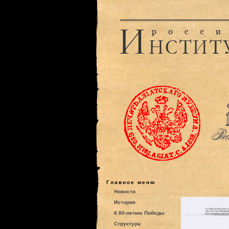
Главное меню
Новости
История
К 80-летию Победы
Структура