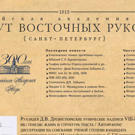
Последние новости
Част
Елисеевские чтения: проблемы корее...
Сконч
Юбилей С.Л. Бурмистрова
Некро
График работы Отдела рукописей и до...
Графи
Некролог: Дина Валерьевна Зайцева (1...
Интер
WMO: том 12, № 1(24), 2026
Выста
ППВ 23/2 (65), 2026
Визит
Скончалась Д.В. Зайцева
Визит 
Лекции С.А. Французова в рамках Летн...
Елисе
Выставка новых поступлений в Библи...
Моног
Монография: Японские древности (ист...
Лекци
Рухлядев Д.В. Древнетюркские рунические надписи VIII-
вв.: генезис жанра и структура текста / Автореферат
диссертации на соискание ученой степени кандидата