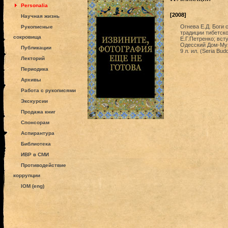
Personalia
[2008]
Научная жизнь
Огнева Е.Д. Боги 
Рукописные
традиции тибетског
сокровища
Е.Г.Петренко; всту
Одесский Дом-Музе
Публикации
9 л. ил. (Seria Bud
Лекторий
Периодика
Архивы
Работа с рукописями
Экскурсии
Продажа книг
Спонсорам
Аспирантура
Библиотека
ИВР в СМИ
Противодействие
коррупции
IOM (eng)