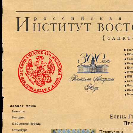
Пос
Юби
Гра
Некр
Ели
WMO:
ППВ 
Ско
Лекц
Выс
Моно
Главное меню
Новости
Елена Г
История
Пет
К 80-летию Победы
Структура
Публикации