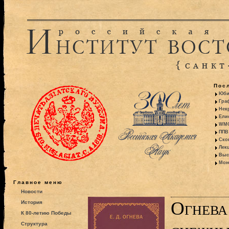
Пос
Юби
Гра
Некр
Ели
WMO:
ППВ 
Ско
Лекц
Выс
Моно
Главное меню
Новости
Огнева
История
К 80-летию Победы
Структура