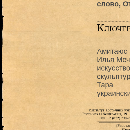
слово, О
Ключев
Амитаюс
Илья Меч
искусств
скульпту
Тара
украинск