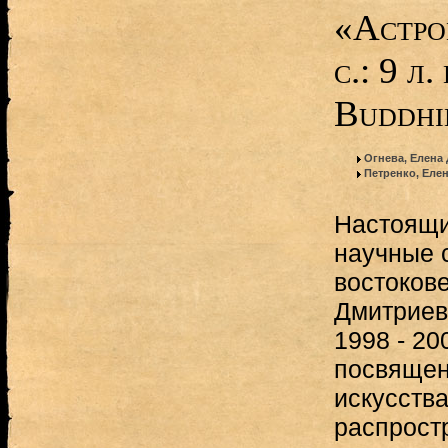
«Астро
с.: 9 л.
Buddhi
Огнева, Елена
Петренко, Еле
Настоящи
научные с
востокове
Дмитриев
1998 - 20
посвящен
искусства
распрост