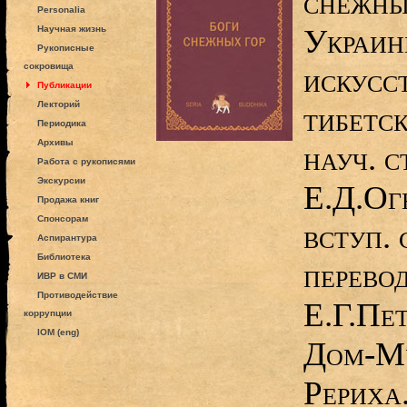
снежных
Personalia
Украин
Научная жизнь
Рукописные
сокровища
искусс
Публикации
Лекторий
тибетск
Периодика
Архивы
науч. ст
Работа с рукописями
Экскурсии
Е.Д.Огн
Продажа книг
Спонсорам
вступ. 
Аспирантура
Библиотека
перевод
ИВР в СМИ
Противодействие
Е.Г.Пе
коррупции
IOM (eng)
Дом-Му
Рериха