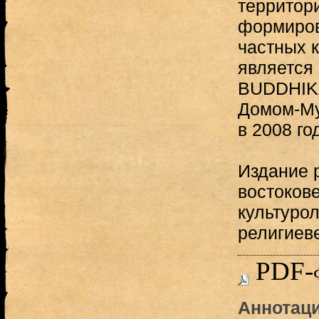
территор
формиров
частных к
является
BUDDHIKA
Домом-Му
в 2008 год
Издание 
востокове
культурол
религиев
PDF-
Аннотаци