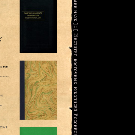
о-
я
кстов
№1.
.:
2021.