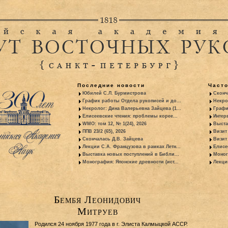
Последние новости
Част
Юбилей С.Л. Бурмистрова
Сконч
График работы Отдела рукописей и до...
Некро
Некролог: Дина Валерьевна Зайцева (1...
Графи
Елисеевские чтения: проблемы корее...
Интер
WMO: том 12, № 1(24), 2026
Выста
ППВ 23/2 (65), 2026
Визит
Скончалась Д.В. Зайцева
Визит 
Лекции С.А. Французова в рамках Летн...
Елисе
Выставка новых поступлений в Библи...
Моног
Монография: Японские древности (ист...
Лекци
Бембя Леонидович
Митруев
Родился 24 ноября 1977 года в г. Элиста Калмыцкой АССР.