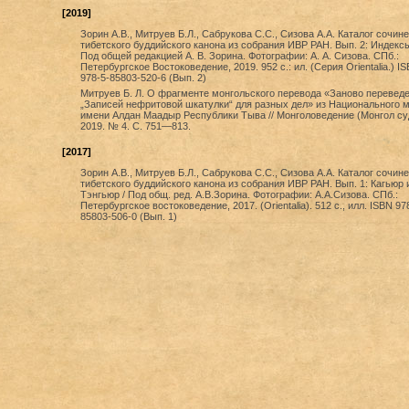
[2019]
Зорин А.В., Митруев Б.Л., Сабрукова С.С., Сизова А.А. Каталог сочин
тибетского буддийского канона из собрания ИВР РАН. Вып. 2: Индексы
Под общей редакцией А. В. Зорина. Фотографии: А. А. Сизова. СПб.:
Петербургское Востоковедение, 2019. 952 с.: ил. (Серия Orientalia.) I
978-5-85803-520-6 (Вып. 2)
Митруев Б. Л. О фрагменте монгольского перевода «Заново перевед
„Записей нефритовой шкатулки“ для разных дел» из Национального 
имени Алдан Маадыр Республики Тыва // Монголоведение (Монгол су
2019. № 4. С. 751—813.
[2017]
Зорин А.В., Митруев Б.Л., Сабрукова С.С., Сизова А.А. Каталог сочин
тибетского буддийского канона из собрания ИВР РАН. Вып. 1: Кагьюр 
Тэнгьюр / Под общ. ред. А.В.Зорина. Фотографии: А.А.Сизова. СПб.:
Петербургское востоковедение, 2017. (Orientalia). 512 с., илл. ISBN 97
85803-506-0 (Вып. 1)