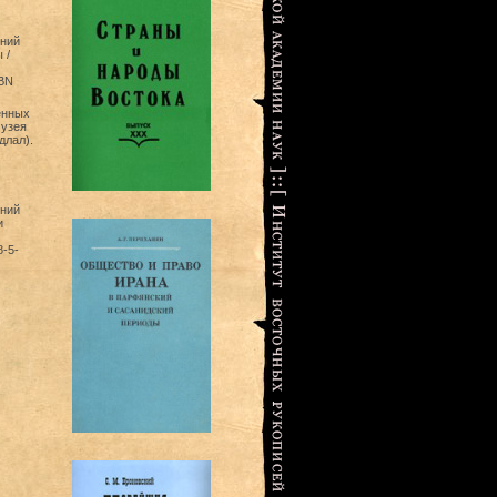
ений
 /
SBN
енных
музея
длал).
ений
и
8-5-