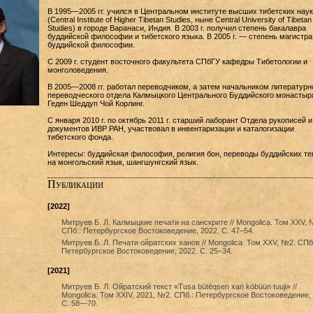
В 1995—2005 гг. учился в Центральном институте высших тибетских наук
(Central Institute of Higher Tibetan Studies, ныне Central University of Tibetan
Studies) в городе Варанаси, Индия. В 2003 г. получил степень бакалавра
буддийской философии и тибетского языка. В 2005 г. — степень магистра
буддийской философии.
С 2009 г. студент восточного факультета СПбГУ кафедры Тибетологии и
монголоведения.
В 2005—2008 гг. работал переводчиком, а затем начальником литературн
переводческого отдела Калмыцкого Центрального Буддийского монастыр
Геден Шеддуп Чой Корлинг.
С января 2010 г. по октябрь 2011 г. старший лаборант Отдела рукописей и
документов ИВР РАН, участвовал в инвентаризации и каталогизации
тибетского фонда.
Интересы: буддийская философия, религия бон, переводы буддийских те
на монгольский язык, шангшунгский язык.
Публикации
[2022]
Митруев Б. Л. Калмыцкие печати на санскрите // Mongolica. Том XXV, 
СПб.: Петербургское Востоковедение, 2022. С. 47–54.
Митруев Б. Л. Печати ойратских ханов // Mongolica. Том XXV, №2. СПб
Петербургское Востоковедение, 2022. С. 25–34.
[2021]
Митруев Б. Л. Ойратский текст «Tusa bütēqsen xan köbüün tuuji» //
Mongolica. Том XXIV, 2021, №2. СПб.: Петербургское Востоковедение, 
С. 58—70.