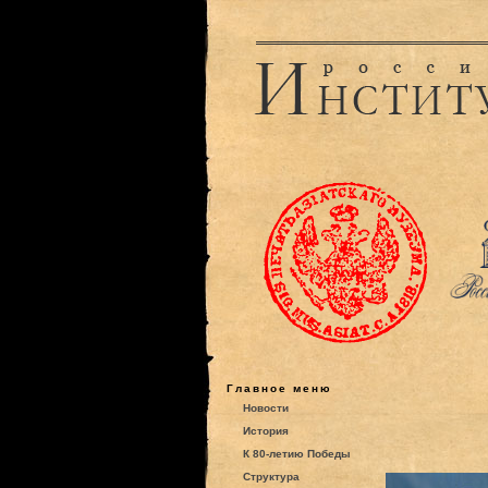
Главное меню
Новости
История
К 80-летию Победы
Структура