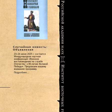
Случайная новость:
Объявления
23–24 июня 2025 г. состоится
Международная научная
конференция «Военное
востоковедение на службе
Отечеству: к 80-летию Великой
Победы». Предлагаем вашему
вниманию программу.
Подробнее...