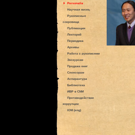
Personalia
Научная жизнь
Рукописные
сокровища
Публикации
Лекторий
Периодика
Архивы
Работа с рукописями
Экскурсии
Продажа книг
Спонсорам
Аспирантура
Библиотека
ИВР в СМИ
Противодействие
коррупции
IOM (eng)