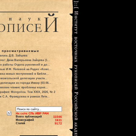
о просматриваемые
алась Д.В. Зайцева
лог: Дина Валерьевна Зайцева (1...
к работы Отдела рукописей и до...
вью И.Ф. Поповой на Радио «Комс...
вка новых поступлений в Библи...
 монгольской делегации участн...
делегации из города Измир (03.06...
евские чтения: проблемы корее...
рафия: Mongolica. Том XXIX, 2026, № 2
и С.А. Французова в рамках Летн...
На сайте СПб ИВР РАН
Всего публикаций
11046
Монографий
1611
Статей
9172