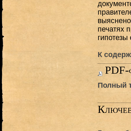
документ
правител
выяснено
печатях 
гипотезы
К содерж
PDF-
Полный т
Ключев