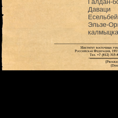
Галдан-б
Даваци
Есельбей
Эльзе-О
калмыцка