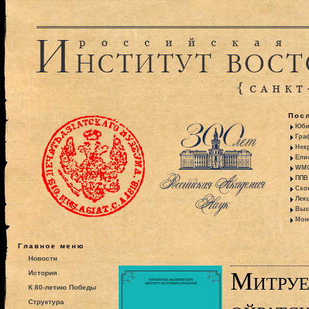
Пос
Юби
Гра
Некр
Ели
WMO:
ППВ 
Ско
Лекц
Выс
Моно
Главное меню
Новости
Митруе
История
К 80-летию Победы
Структура