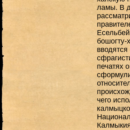
ламы. В 
рассматр
правителе
Есельбей
бошогту-х
вводятся
сфрагист
печатях о
сформули
относите
происхож
чего исп
калмыцко
Национал
Калмыкия