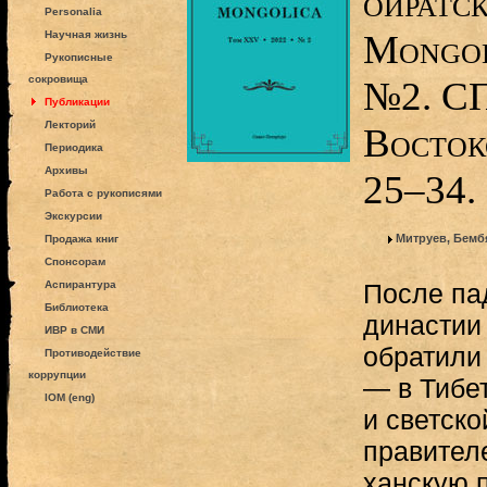
ойратск
Personalia
Mongol
Научная жизнь
Рукописные
сокровища
№2. СП
Публикации
Лекторий
Восток
Периодика
Архивы
25–34.
Работа с рукописями
Экскурсии
Митруев, Бемб
Продажа книг
Спонсорам
Аспирантура
После па
Библиотека
династии
ИВР в СМИ
обратили
Противодействие
коррупции
— в Тибет
IOM (eng)
и светско
правител
ханскую п