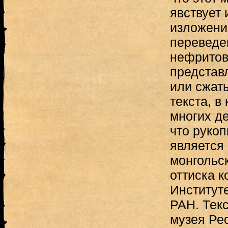
явствует 
изложени
переведе
нефритов
представ
или сжат
текста, в
многих де
что рукоп
является 
монгольск
оттиска к
Институт
РАН. Тек
музея Ре