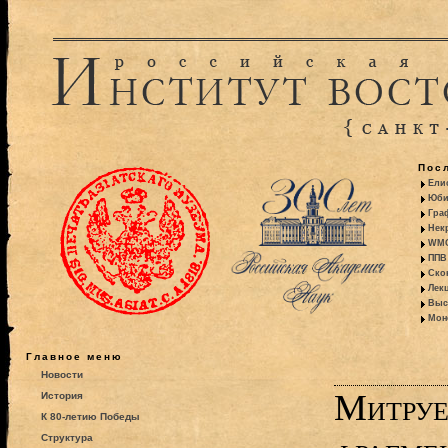
Пос
Ели
Юби
Гра
Некр
WMO:
ППВ 
Ско
Лекц
Выс
Моно
Главное меню
Новости
Митруе
История
К 80-летию Победы
Структура