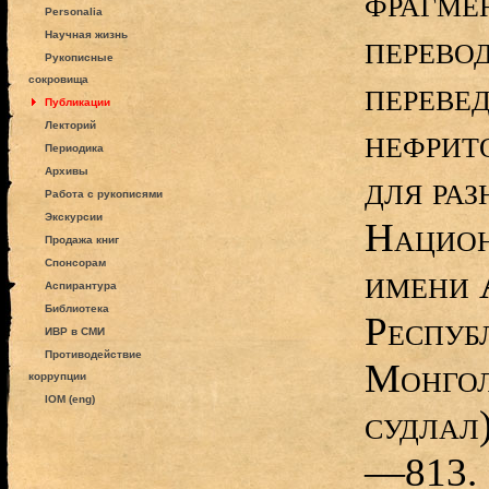
фрагме
Personalia
перево
Научная жизнь
Рукописные
сокровища
переве
Публикации
Лекторий
нефрит
Периодика
Архивы
для раз
Работа с рукописями
Экскурсии
Национ
Продажа книг
Спонсорам
имени 
Аспирантура
Библиотека
Респуб
ИВР в СМИ
Противодействие
Монгол
коррупции
IOM (eng)
судлал)
—813.