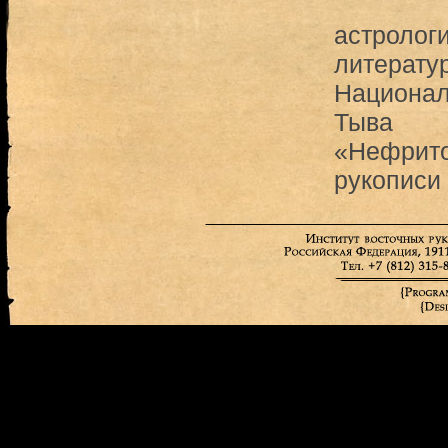
астролог
литерату
Национал
Тыва
«Нефрито
рукописи