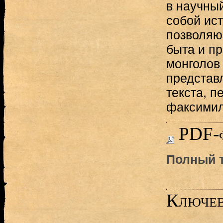
в научный
собой ист
позволяю
быта и п
монголов 
представ
текста, п
факсимил
PDF-
Полный т
Ключев