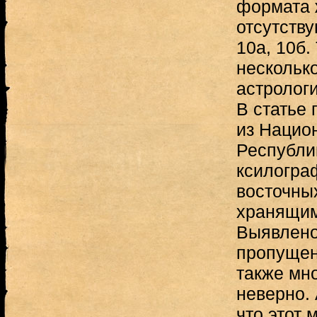
формата 
отсутству
10а, 10б.
нескольк
астрологи
В статье 
из Нацио
Республик
ксилогра
восточны
хранящим
Выявлено
пропущен
также мн
неверно. 
что этот 