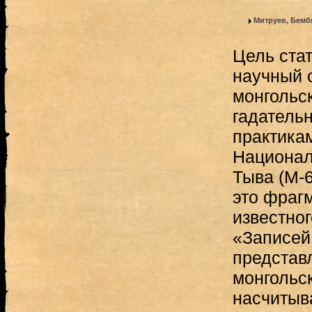
Митруев, Бемб
Цель ста
научный о
монгольс
гадатель
практикам
Национал
Тыва (М-
это фрагм
известног
«Записей
представ
монгольс
насчитыв