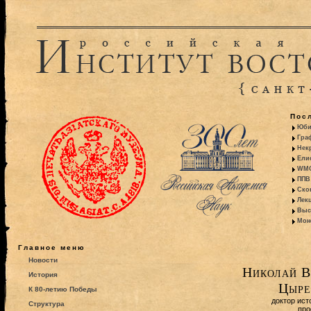
Пос
Юби
Гра
Некр
Ели
WMO:
ППВ 
Ско
Лекц
Выс
Моно
Главное меню
Новости
Николай В
История
Цыре
К 80-летию Победы
доктор ист
Структура
про