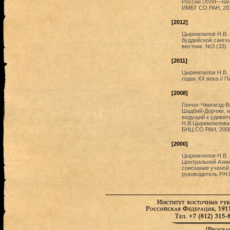
России (XVIII—нач
ИМБТ СО РАН, 20
[2012]
Цыремпилов Н.В. 
буддийской сангхи
вестник. №3 (33).
[2011]
Цыремпилов Н.В. 
годах XX века // 
[2008]
Гончог-Чжигмэд-В
Шадбий-Дорчже, м
ведущий к удивит
Н.В.Цыремпилова.
БНЦ СО РАН, 2008.
[2000]
Цыремпилов Н.В. 
Центральной Азии 
соискание ученой
руководитель Р.Н.