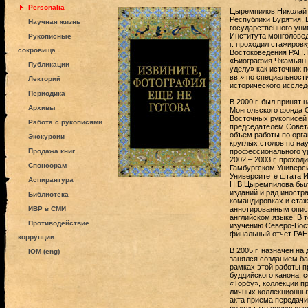
Personalia
Цыремпилов Николай В
Республики Бурятия. 
Научная жизнь
государственного уни
Института монголовед
Рукописные
г. проходил стажиров
сокровища
Востоковедения РАН. 
«Биография Чжамьян-
Публикации
уделу» как источник п
вв.» по специальност
Лекторий
исторического иссле
Периодика
В 2000 г. был принят
Архивы
Монгольского фонда 
Восточных рукописей 
Работа с рукописями
председателем Совет
объем работы по орга
Экскурсии
круглых столов по н
Продажа книг
профессионального ур
2002 – 2003 г. прохо
Спонсорам
Гамбургском Универси
Университете штата И
Аспирантура
Н.В.Цыремпилова был
изданий и ряд иност
Библиотека
командировках и стаж
ИВР в СМИ
аннотированным опис
английском языке. В 
Противодействие
изучению Северо-Восто
финальный отчет РАН
коррупции
В 2005 г. назначен н
IOM (eng)
занялся созданием ба
рамках этой работы п
буддийского канона, 
«Торбу», коллекции пр
личных коллекционных
акта приема передачи