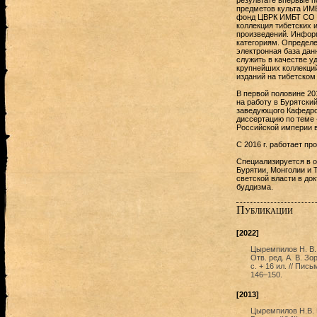
результате впервые п
предметов культа ИМ
фонд ЦВРК ИМБТ СО Р
коллекция тибетских 
произведений. Информ
категориям. Определе
электронная база дан
служить в качестве у
крупнейших коллекций
изданий на тибетском
В первой половине 20
на работу в Бурятски
заведующого Кафедрой
диссертацию по теме 
Российской империи в X
С 2016 г. работает п
Специализируется в о
Бурятии, Монголии и 
светской власти в до
буддизма.
Публикации
[2022]
Цыремпилов Н. В. 
Отв. ред. А. В. З
с. + 16 ил. // Пис
146–150.
[2013]
Цыремпилов Н.В. 