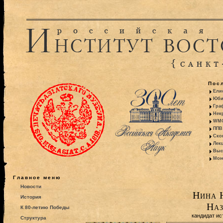
Пос
Ели
Юби
Гра
Некр
WMO:
ППВ 
Ско
Лекц
Выс
Моно
Главное меню
Новости
Нина 
История
Наз
К 80-летию Победы
кандидат ис
Структура