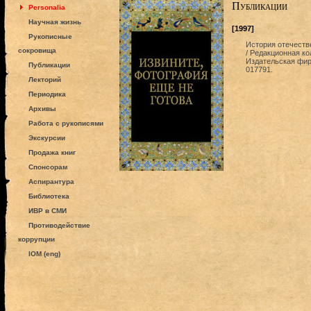
Публикации
Personalia
Научная жизнь
[1997]
Рукописные
История отечестве
сокровища
/ Редакционная кол
Издательская фирм
Публикации
017791.
Лекторий
Периодика
Архивы
Работа с рукописями
Экскурсии
Продажа книг
Спонсорам
Аспирантура
Библиотека
ИВР в СМИ
Противодействие
коррупции
IOM (eng)