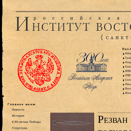
Пос
Юби
Гра
Некр
Ели
WMO:
ППВ 
Ско
Лекц
Выс
Моно
Главное меню
Новости
Резван 
История
К 80-летию Победы
Структура