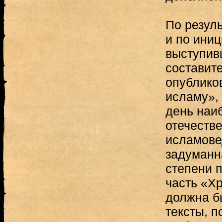
По резул
и по иниц
выступив
составите
опублико
исламу»,
день наи
отечеств
исламове
задуманн
степени 
часть «Хр
должна б
тексты, п