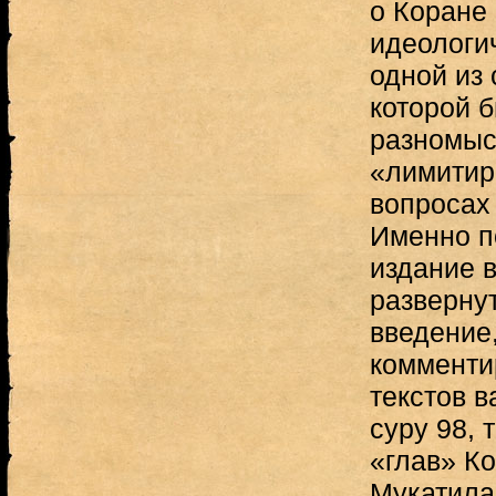
о Коране 
идеологи
одной из
которой б
разномыс
«лимитир
вопросах
Именно п
издание в
разверну
введение
комменти
текстов 
суру 98, 
«глав» Ко
Мукатила 