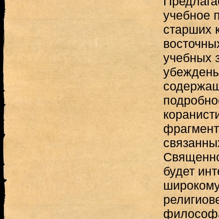
Предлага
учебное 
старших 
восточны
учебных 
убеждены
содержащ
подробно
коранисти
фрагмент
связанны
Священно
будет инт
широкому 
религиов
философа