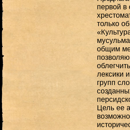
первой в
хрестома
только о
«Культур
мусульман
общим ме
позволяю
облегчит
лексики и
групп сл
созданны
персидско
Цель ее 
возможно
историче