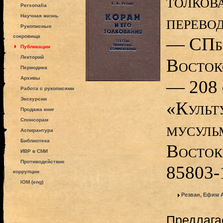
толкова
Personalia
перево
Научная жизнь
Рукописные
сокровища
— СПб.
Публикации
Лекторий
Восток
Периодика
Архивы
— 208 
Работа с рукописями
Экскурсии
«Культ
Продажа книг
Спонсорам
мусуль
Аспирантура
Библиотека
Востока
ИВР в СМИ
Противодействие
85803-
коррупции
IOM (eng)
Резван, Ефим 
Предлага