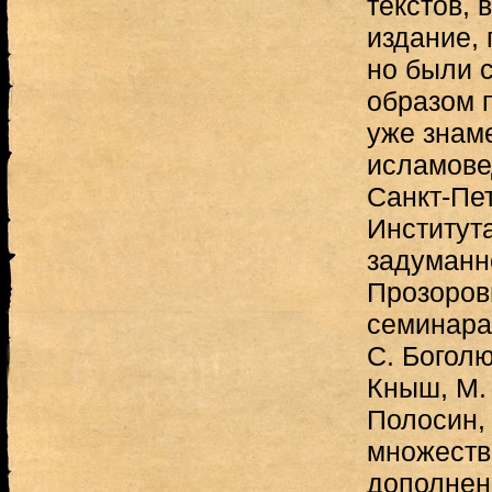
текстов,
издание, 
но были 
образом 
уже знам
исламове
Санкт-Пе
Институт
задуманно
Прозоров
семинара
С. Боголю
Кныш, М. 
Полосин,
множеств
дополнен