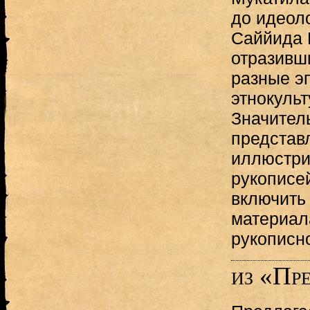
до идеол
Саййида К
отразивш
разные эп
этнокульт
Значител
представ
иллюстри
рукописей
включить
материал
рукописн
из «Пр