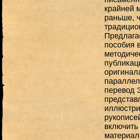
крайней м
раньше, 
традицио
Предлага
пособия 
методиче
публикац
оригинал
параллел
перевод 
представ
иллюстри
рукописей
включить
материал