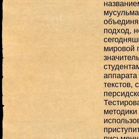
название
мусульма
объединя
подход, 
сегодняш
мировой 
значител
студентам
аппарата
текстов, 
персидско
Тестиров
методики 
использо
приступи
письменн