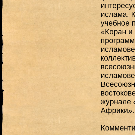
интересу
ислама. К
учебное 
«Коран и 
программ
исламове
коллекти
всесоюзн
исламове
Всесоюзн
востоков
журнале 
Африки».
Комменти