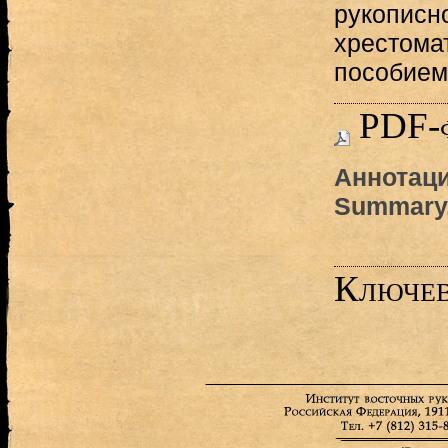
рукописн
хрестома
пособием 
PDF-
Аннотаци
Summary,
Ключев