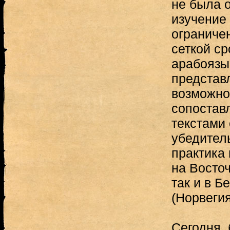
не была 
изучение 
ограниче
сеткой с
арабоязы
представ
возможно
сопостав
текстами 
убедител
практика 
на Восто
так и в Б
(Норвегия
Сегодня,