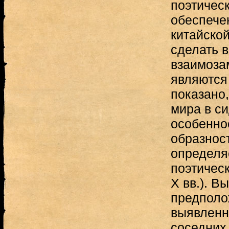
поэтическ
обеспече
китайской
сделать в
взаимозам
являются
показано,
мира в си
особенно
образност
определя
поэтичес
X вв.). В
предполо
выявленн
соседних 