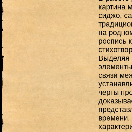
картина 
сиджо, с
традицио
на родном
роспись к
стихотвор
Выделяя 
элементы
связи ме
устанавл
черты про
доказыва
представ
времени.
характер