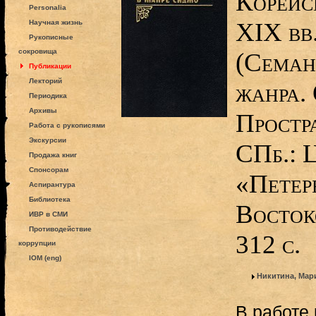
Корейс
Personalia
XIX вв.
Научная жизнь
Рукописные
сокровища
(Семан
Публикации
Лекторий
жанра. 
Периодика
Архивы
Простр
Работа с рукописями
Экскурсии
СПб.: 
Продажа книг
Спонсорам
«Петер
Аспирантура
Библиотека
Восток
ИВР в СМИ
Противодействие
312 с.
коррупции
IOM (eng)
Никитина, Мар
В работе