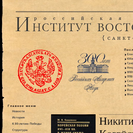
Пос
Ели
Юби
Гра
Некр
WMO:
ППВ 
Ско
Лекц
Выс
Моно
Главное меню
Новости
Никити
История
К 80-летию Победы
Структура